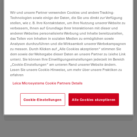
Wir und unsere Partner verwenden Cookies und andere Tracking-
Technologien sowie einige der Daten, die Sie uns direkt zur Verfügung
stellen, wie z. B. Ihre Kontaktdaten, um Ihre Nutzung unserer Website zu
verbessern, Ihnen auf Grundlage Ihrer Interaktionen mit dieser und
anderen Websites personalisierte Werbung und Inhalte bereitzustellen,
PRESS RELEASE
das Teilen von Inhalten in sozialen Medien zu ermöglichen sowie
Analysen durchzuführen und die Wirksamkeit unserer Werbekampagnen
zu messen. Durch Klicken auf „Alle Cookies akzeptieren“ stimmen Sie
Control 090506 d
dem sowie der Weitergabe dieser Daten an unsere Partner zu (siehe Link
Jul 27, 2026
DOC, 35 KB
unten). Sie können Ihre Einwilligungseinstellungen jederzeit im Bereich
„Cookie-Einstellungen“ am unteren Rand unserer Website ändern.
Lesen Sie unsere Cookie-Hinweise, um mehr über unsere Praktiken zu
DOWNLOAD
erfahren
Leica Microsystems Cookie Partners Details
Control 090506 e
Jul 27, 2026
DOC, 34 KB
Cookie-Einstellungen
Alle Cookies akzeptieren
DOWNLOAD