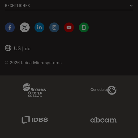
RECHTLICHES
Facebook
X
LinkedIn
Instagram
YouTube
Glassdoor
US
|
de
© 2026 Leica Microsystems
Beckman Coulter Link
Genedata Link
IDBS Link
Abcam Limited