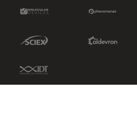
Molecular Devices Link
Phenomenex L
Sciex Link
Aldevron Link
IDT Link