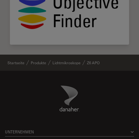
Startseite
Produkte
Lichtmikroskope
Z6 APO
Danaher Logo
Footer
UNTERNEHMEN