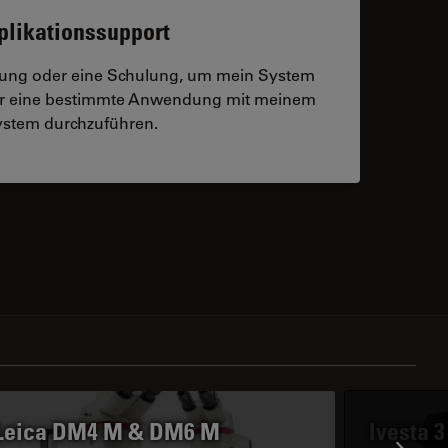
plikationssupport
tzung oder eine Schulung, um mein System
der eine bestimmte Anwendung mit meinem
stem durchzuführen.
 contacts
Leica DM4 M & DM6 M
Ivesta 3