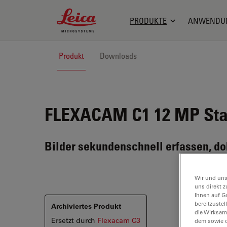
Leica Microsystems Logo
PRODUKTE
ANWENDU
Produkt
Downloads
FLEXACAM C1
12 MP St
Bilder sekundenschnell erfassen, do
Wir und uns
uns direkt z
Ihnen auf G
bereitzuste
Archiviertes Produkt
die Wirksam
Ersetzt durch
Flexacam C3
dem sowie d