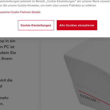
gseinstellungen jederzeit im Bereich „Cookie-Einstellungen“ am unteren Rand unserer
en Sie unsere Cookie-Hinweise, um mehr über unsere Praktiken zu erfahren
systems Cookie Partners Details
Cookie-Einstellungen
Alle Cookies akzeptieren
Sie Zeit
d Teilen
op in ein
n PC ist
indem Sie
, Ihrem
ird die
nd
 mehr
on.