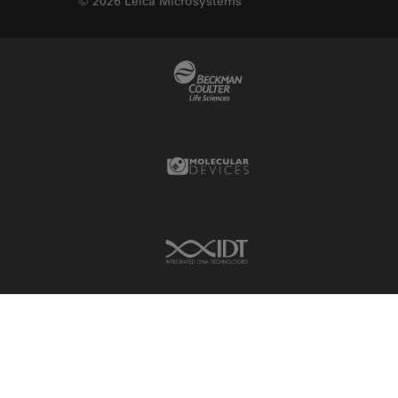
© 2026 Leica Microsystems
Beckman Coulter Link
Molecular Devices Link
IDT Link