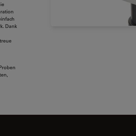
ie
ration
infach
k. Dank
treue
 Proben
ten,