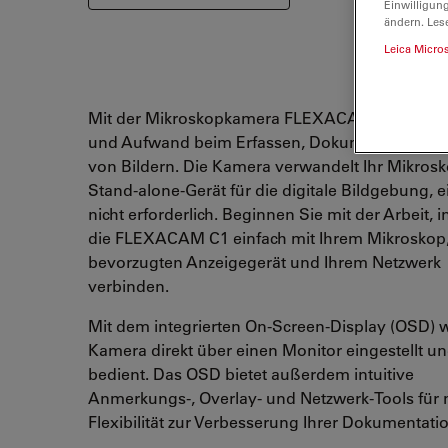
Einwilligun
ändern. Les
Leica Micro
Mit der Mikroskopkamera FLEXACAM C1 sparen 
und Aufwand beim Erfassen, Dokumentieren un
von Bildern. Die Kamera verwandelt Ihr Mikrosk
Stand-alone-Gerät für die digitale Bildgebung, ei
nicht erforderlich. Beginnen Sie mit der Arbeit, 
die FLEXACAM C1 einfach mit Ihrem Mikroskop
bevorzugten Anzeigegerät und Ihrem Netzwerk
verbinden.
Mit dem integrierten On-Screen-Display (OSD) w
Kamera direkt über einen Monitor eingestellt u
bedient. Das OSD bietet außerdem intuitive
Anmerkungs-, Overlay- und Netzwerk-Tools für
Flexibilität zur Verbesserung Ihrer Dokumentati