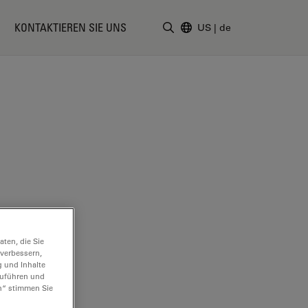
KONTAKTIEREN SIE UNS
US
|
de
Suchbegriff eingeben
ten, die Sie
 verbessern,
g und Inhalte
hzuführen und
n“ stimmen Sie