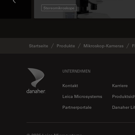
Stereomikroskope
Startseite
Produkte
Mikroskop-Kameras
F
Footer
Danaher Logo
UNTERNEHMEN
Kontakt
Karriere
Leica Microsystems
Produktsic
Partnerportale
Danaher Li