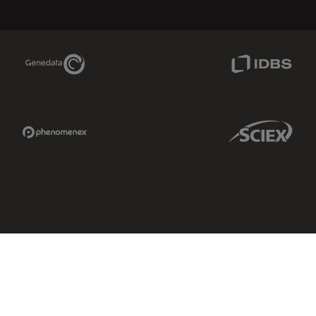
Genedata Link
IDBS Link
Phenomenex Link
Sciex Link