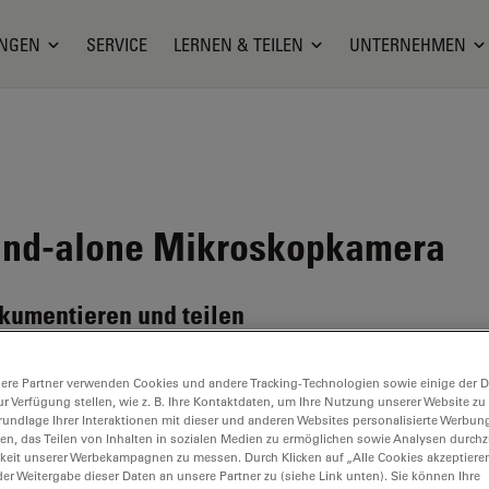
NGEN
SERVICE
LERNEN & TEILEN
UNTERNEHMEN
and-alone Mikroskopkamera
kumentieren und teilen
ere Partner verwenden Cookies und andere Tracking-Technologien sowie einige der Da
ur Verfügung stellen, wie z. B. Ihre Kontaktdaten, um Ihre Nutzung unserer Website zu
rundlage Ihrer Interaktionen mit dieser und anderen Websites personalisierte Werbun
llen, das Teilen von Inhalten in sozialen Medien zu ermöglichen sowie Analysen durc
keit unserer Werbekampagnen zu messen. Durch Klicken auf „Alle Cookies akzeptiere
er Weitergabe dieser Daten an unsere Partner zu (siehe Link unten). Sie können Ihre