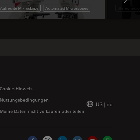
Aufrechte Mikroskope
Automated Microscopes
Stereomikro
Cookie-Hinweis
Nutzungsbedingungen
US
|
de
Meine Daten nicht verkaufen oder teilen