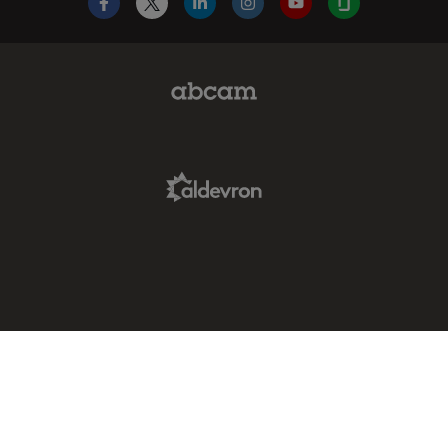
Facebook
X
LinkedIn
Instagram
YouTube
Glassdoor
Abcam Limited Link
Aldevron Link