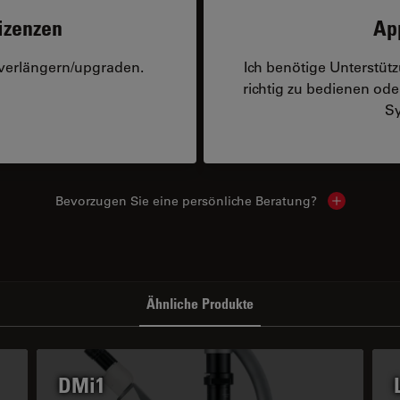
izenzen
Ap
 verlängern/upgraden.
Ich benötige Unterstü
richtig zu bedienen o
Sy
Bevorzugen Sie eine persönliche Beratung?
Show local
Ähnliche Produkte
DMi1