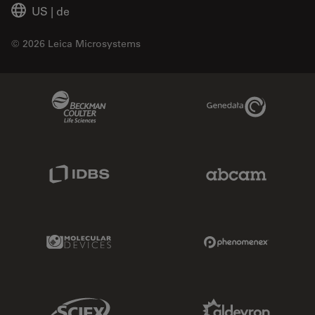
US
|
de
© 2026 Leica Microsystems
Beckman Coulter Link
Genedata Link
IDBS Link
Abcam Limited
Molecular Devices Link
Phenomenex L
Sciex Link
Aldevron Link