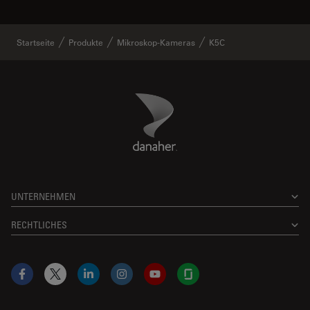
Startseite
Produkte
Mikroskop-Kameras
K5C
Danaher Logo
Footer
UNTERNEHMEN
RECHTLICHES
Facebook
X
LinkedIn
Instagram
YouTube
Glassdoor