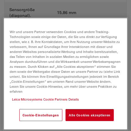
Sensorgröße
15,86 mm
(diagonal).
Sensorformat
5472 px x 3648 px, 20 MP
Wir und unsere Partner verwenden Cookies und andere Tracking-
Technologien sowie einige der Daten, die Sie uns direkt zur Verfügung
stellen, wie z. B. Ihre Kontaktdaten, um Ihre Nutzung unserer Website zu
Pixelgröße
2,4 x 2,4 μm
verbessern, Ihnen auf Grundlage Ihrer Interaktionen mit dieser und
anderen Websites personalisierte Werbung und Inhalte bereitzustellen,
das Teilen von Inhalten in sozialen Medien zu ermöglichen sowie
Verschlussmodus
Rollend
Analysen durchzuführen und die Wirksamkeit unserer Werbekampagnen
zu messen. Durch Klicken auf „Alle Cookies akzeptieren“ stimmen Sie
dem sowie der Weitergabe dieser Daten an unsere Partner zu (siehe Link
Datenschnittstelle
USB 3
unten). Sie können Ihre Einwilligungseinstellungen jederzeit im Bereich
„Cookie-Einstellungen“ am unteren Rand unserer Website ändern.
Lesen Sie unsere Cookie-Hinweise, um mehr über unsere Praktiken zu
C-Mount: 1,0 x (10 450 829)
erfahren
Mechanische
Stereomikroskop; 1,0 x (11 541
Leica Microsystems Cookie Partners Details
Schnittstelle
510) Lichtmikroskop
Cookie-Einstellungen
Alle Cookies akzeptieren
Belichtungsbereich
1 ms – 10 s