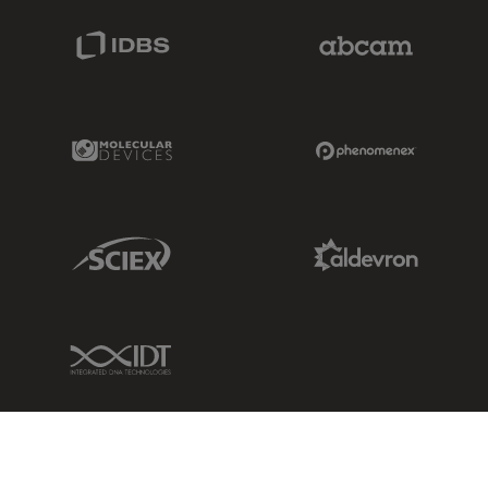
IDBS Link
Abcam Limited
Molecular Devices Link
Phenomenex L
Sciex Link
Aldevron Link
IDT Link