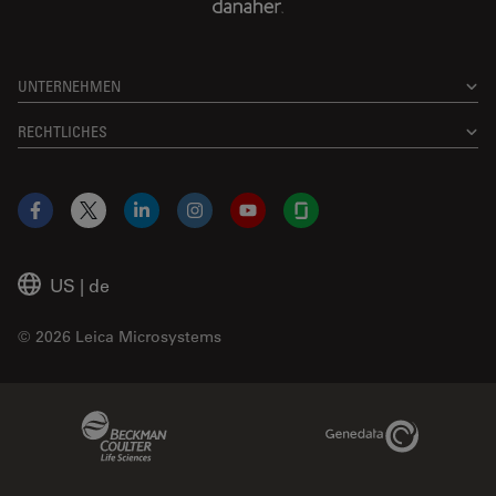
UNTERNEHMEN
RECHTLICHES
Facebook
X
LinkedIn
Instagram
YouTube
Glassdoor
US
|
de
© 2026 Leica Microsystems
Beckman Coulter Link
Genedata Link