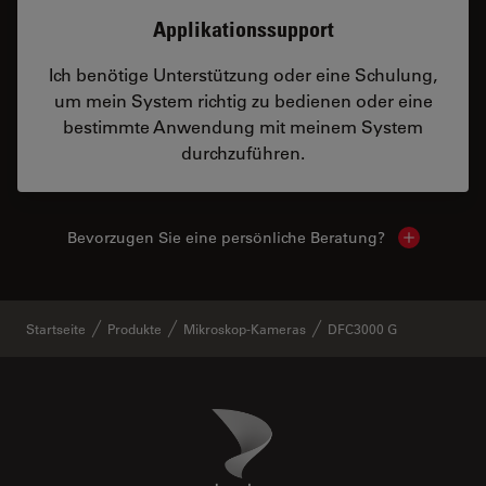
Applikationssupport
Ich benötige Unterstützung oder eine Schulung,
um mein System richtig zu bedienen oder eine
bestimmte Anwendung mit meinem System
durchzuführen.
Bevorzugen Sie eine persönliche Beratung?
Show local
Startseite
Produkte
Mikroskop-Kameras
DFC3000 G
Danaher Logo
Footer