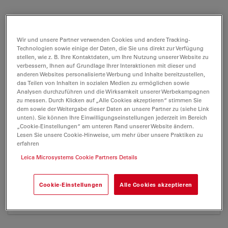
DFC3000 G
Wir und unsere Partner verwenden Cookies und andere Tracking-
Technologien sowie einige der Daten, die Sie uns direkt zur Verfügung
Brochure or flyer
Zertifikate
Versionshinweise
stellen, wie z. B. Ihre Kontaktdaten, um Ihre Nutzung unserer Website zu
verbessern, Ihnen auf Grundlage Ihrer Interaktionen mit dieser und
anderen Websites personalisierte Werbung und Inhalte bereitzustellen,
das Teilen von Inhalten in sozialen Medien zu ermöglichen sowie
DFC3000 G
Analysen durchzuführen und die Wirksamkeit unserer Werbekampagnen
zu messen. Durch Klicken auf „Alle Cookies akzeptieren“ stimmen Sie
dem sowie der Weitergabe dieser Daten an unsere Partner zu (siehe Link
unten). Sie können Ihre Einwilligungseinstellungen jederzeit im Bereich
„Cookie-Einstellungen“ am unteren Rand unserer Website ändern.
Lesen Sie unsere Cookie-Hinweise, um mehr über unsere Praktiken zu
BROCHURE OR FLYER
erfahren
Leica Microsystems Cookie Partners Details
Leica DFC3000 G-Brochure en
Jul 27, 2026
PDF, 2 MB
Cookie-Einstellungen
Alle Cookies akzeptieren
DOWNLOAD