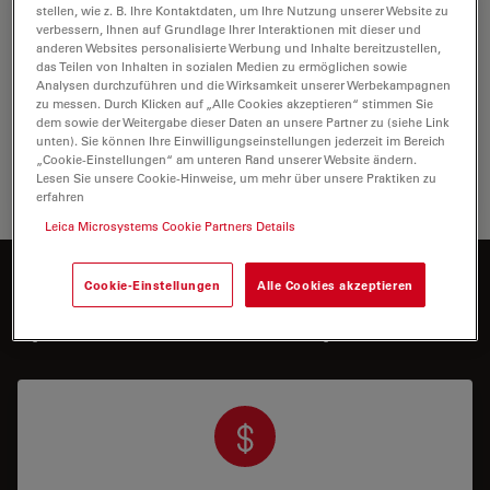
stellen, wie z. B. Ihre Kontaktdaten, um Ihre Nutzung unserer Website zu
Biowissenschaften
verbessern, Ihnen auf Grundlage Ihrer Interaktionen mit dieser und
anderen Websites personalisierte Werbung und Inhalte bereitzustellen,
Die Life Science Division von Leica Microsystems erfüllt
das Teilen von Inhalten in sozialen Medien zu ermöglichen sowie
die Bildgebungsanforderungen der Wissenschaft mit
Analysen durchzuführen und die Wirksamkeit unserer Werbekampagnen
zu messen. Durch Klicken auf „Alle Cookies akzeptieren“ stimmen Sie
höchster Innovationsfähigkeit und technischem Know-
dem sowie der Weitergabe dieser Daten an unsere Partner zu (siehe Link
how für die Visualisierung, Messung und…
unten). Sie können Ihre Einwilligungseinstellungen jederzeit im Bereich
„Cookie-Einstellungen“ am unteren Rand unserer Website ändern.
Lesen Sie unsere Cookie-Hinweise, um mehr über unsere Praktiken zu
Biowiss
erfahren
Leica Microsystems Cookie Partners Details
Möchten Sie mehr dazu erfahren?
Cookie-Einstellungen
Alle Cookies akzeptieren
Sprechen Sie mit unseren Experten.