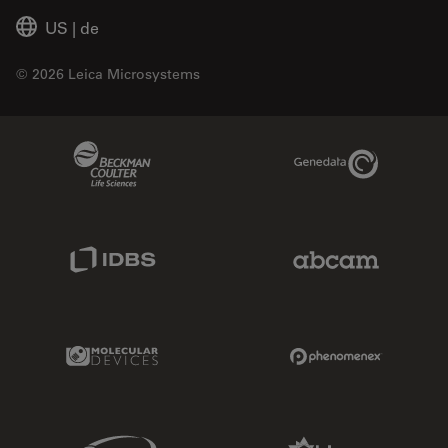
US
|
de
© 2026 Leica Microsystems
Beckman Coulter Link
Genedata Link
IDBS Link
Abcam Limited
Molecular Devices Link
Phenomenex L
Sciex Link
Aldevron Link