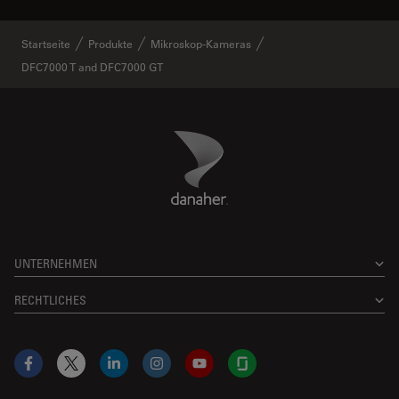
Startseite
Produkte
Mikroskop-Kameras
DFC7000 T and DFC7000 GT
Danaher Logo
Footer
UNTERNEHMEN
RECHTLICHES
Facebook
X
LinkedIn
Instagram
YouTube
Glassdoor