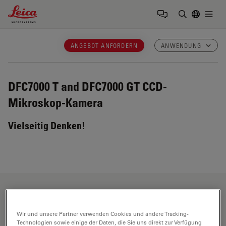
Leica Microsystems Logo
Togg
Suchbegrif
ANGEBOT ANFORDERN
ANWENDUNG
DFC7000 T and DFC7000 GT
CCD-
Mikroskop-Kamera
Vielseitig Denken!
Anwendungsbereiche
Wir und unsere Partner verwenden Cookies und andere Tracking-
Technologien sowie einige der Daten, die Sie uns direkt zur Verfügung