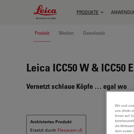
Leica Microsystems Logo
PRODUKTE
ANWENDU
Produkt
Medien
Downloads
Leica ICC50 W & ICC50 E
Vernetzt schlaue Köpfe … egal wo
Wir und uns
uns direkt z
Ihnen auf G
bereitzuste
Archiviertes Produkt
die Wirksam
Ersetzt durch
Flexacam c5
dem sowie d