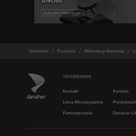
Aufrechte Mikroskope
Startseite
Produkte
Mikroskop-Kameras
L
Footer
Danaher Logo
UNTERNEHMEN
Kontakt
Karriere
Leica Microsystems
Produktsic
Partnerportale
Danaher Li