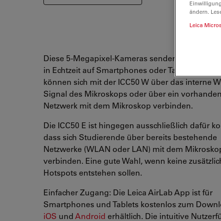
Einwilligun
ändern. Les
Leica Micro
Diese 5-Megapixel-Kameras senden Bilder in HD
in Echtzeit auf Smartphones oder Tablets. Stud
können sich mit der ICC50 W über das interne 
Signal des Mikroskops oder über ein vorhande
Netzwerk mit dem Mikroskop verbinden.
Die ICC50 E ist hingegen ausschließlich dafür kon
dass sich Studierende über bereits bestehende
Netzwerke (WLAN oder LAN) mit dem Mikrosko
verbinden. Eine gute Wahl, wenn keine zusätzli
Hotspots entstehen sollen.
Einfacher Zugang: Die Leica AirLab App ist für
Smartphones und Tablets kostenlos zum Downl
iOS
und
Android
erhältlich. Die intuitive Nutzer