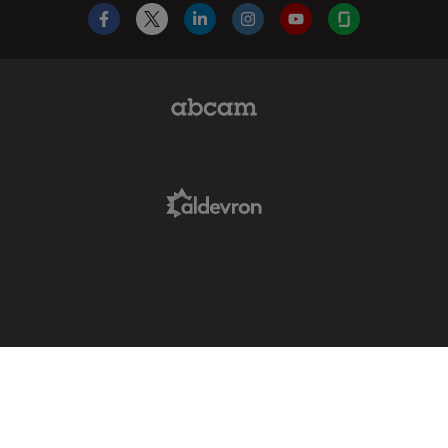
Facebook
X
LinkedIn
Instagram
YouTube
Glassdoor
Abcam Limited Link
Aldevron Link