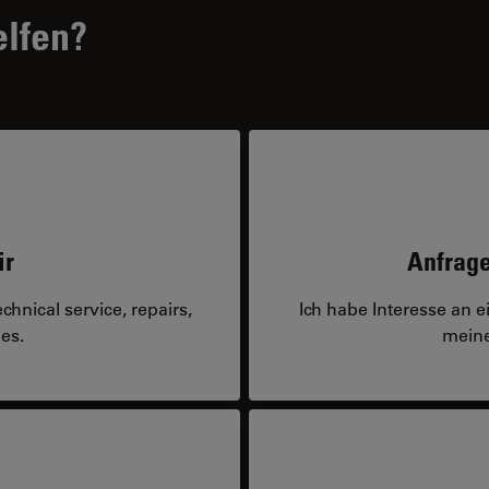
elfen?
ir
Anfrage
hnical service, repairs,
Ich habe Interesse an 
es.
meine