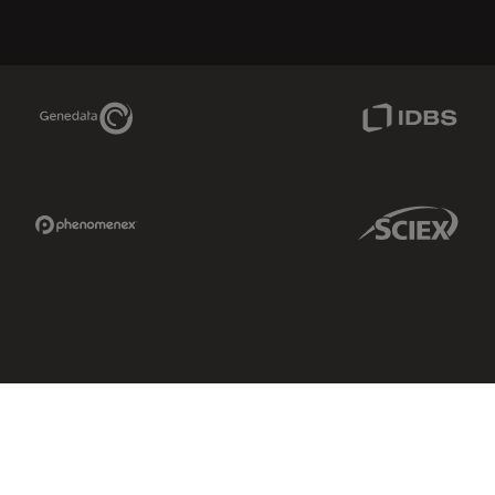
Genedata Link
IDBS Link
Phenomenex Link
Sciex Link