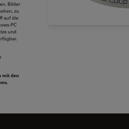
n, Bilder
sehen, zu
f auf die
dows-PC
ätze und
rfügbar.
r
n mit den
ems.