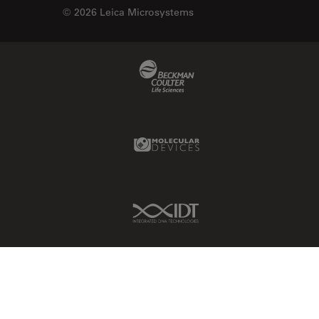
© 2026 Leica Microsystems
Beckman Coulter Link
Molecular Devices Link
IDT Link