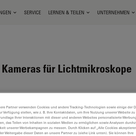
NGEN
SERVICE
LERNEN & TEILEN
UNTERNEHMEN
Kameras für Lichtmikroskope
ere Partner verwenden Cookies und andere Tracking-Technologien sowie einige der Da
ur Verfügung stellen, wie z. B. Ihre Kontaktdaten, um Ihre Nutzung unserer Website zu
rundlage Ihrer Interaktionen mit dieser und anderen Websites personalisierte Werbun
llen, das Teilen von Inhalten in sozialen Medien zu ermöglichen sowie Analysen durc
keit unserer Werbekampagnen zu messen. Durch Klicken auf „Alle Cookies akzeptiere
er Weitergabe dieser Daten an unsere Partner zu (siehe Link unten). Sie können Ihre