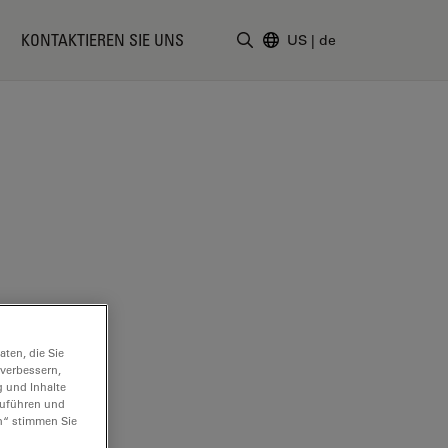
KONTAKTIEREN SIE UNS
US
|
de
Suchbegriff eingeben
ten, die Sie
 verbessern,
g und Inhalte
hzuführen und
n“ stimmen Sie