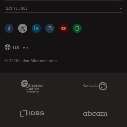
RECHTLICHES
Facebook
X
LinkedIn
Instagram
YouTube
Glassdoor
US
|
de
© 2026 Leica Microsystems
Beckman Coulter Link
Genedata Link
IDBS Link
Abcam Limited