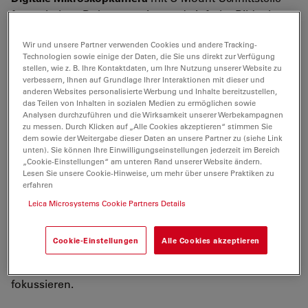
für mühelose Dokumentation und einfache Bildgebung
mit Messfunktion.
Wir und unsere Partner verwenden Cookies und andere Tracking-
Technologien sowie einige der Daten, die Sie uns direkt zur Verfügung
Sie fängt qualitativ hochwertige Vollfarbbilder ein und
stellen, wie z. B. Ihre Kontaktdaten, um Ihre Nutzung unserer Website zu
zeichnet Full-HD-Filmsequenzen für alle
verbessern, Ihnen auf Grundlage Ihrer Interaktionen mit dieser und
Anwendungsbereiche auf. Die Kamera
anderen Websites personalisierte Werbung und Inhalte bereitzustellen,
das Teilen von Inhalten in sozialen Medien zu ermöglichen sowie
kann
unabhängig von einem PC
eingesetzt werden –
Analysen durchzuführen und die Wirksamkeit unserer Werbekampagnen
dann wird sie über eine Fernbedienung gesteuert. Sie
zu messen. Durch Klicken auf „Alle Cookies akzeptieren“ stimmen Sie
dem sowie der Weitergabe dieser Daten an unsere Partner zu (siehe Link
kann ebenso an
einen PC
oder ein
unten). Sie können Ihre Einwilligungseinstellungen jederzeit im Bereich
Notebook angeschlossen werden, denn sie ist
voll
„Cookie-Einstellungen“ am unteren Rand unserer Website ändern.
kompatibel mit LAS
und seinen zahlreichen
Lesen Sie unsere Cookie-Hinweise, um mehr über unsere Praktiken zu
erfahren
Zusatzmodulen.
Leica Microsystems Cookie Partners Details
Mithilfe des
dualen Live-Video-Streams
zu einem PC
oder einem anderen Bildgebungsgerät mit HDMI-
Cookie-Einstellungen
Alle Cookies akzeptieren
Schnittstelle mit minimaler Zeitverzögerung können Sie
eine Probe bequem am Bildschirm ausrichten und
fokussieren.