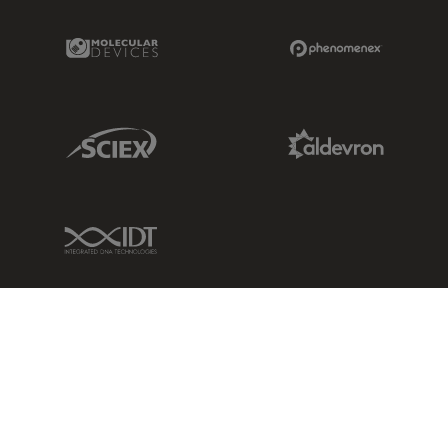
Molecular Devices Link
Phenomenex L
Sciex Link
Aldevron Link
IDT Link