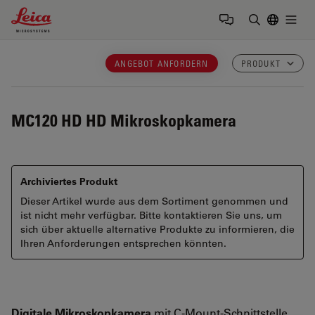
Leica Microsystems Logo
Togg
Suchbegrif
ANGEBOT ANFORDERN
PRODUKT
MC120 HD
HD Mikroskopkamera
Archiviertes Produkt
Dieser Artikel wurde aus dem Sortiment genommen und
ist nicht mehr verfügbar. Bitte kontaktieren Sie uns, um
sich über aktuelle alternative Produkte zu informieren, die
Ihren Anforderungen entsprechen könnten.
Digitale Mikroskopkamera
mit C-Mount-Schnittstelle