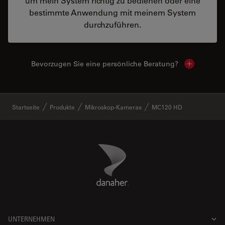
um mein System richtig zu bedienen oder eine
bestimmte Anwendung mit meinem System
durchzuführen.
Bevorzugen Sie eine persönliche Beratung?
Show local
✕
Startseite
Produkte
Mikroskop-Kameras
MC120 HD
Danaher Logo
Footer
UNTERNEHMEN