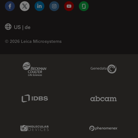
Facebook
X
LinkedIn
Instagram
YouTube
Glassdoor
US
|
de
© 2026 Leica Microsystems
Beckman Coulter Link
Genedata Link
IDBS Link
Abcam Limited
Molecular Devices Link
Phenomenex L