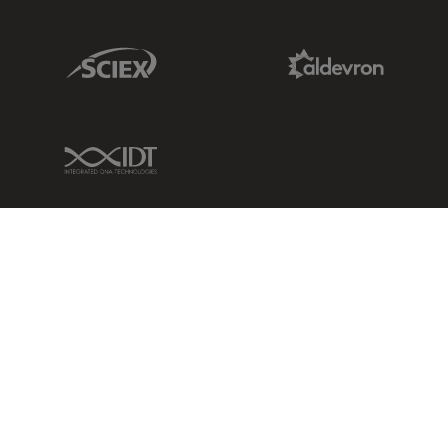
Sciex Link
Aldevron Link
IDT Link