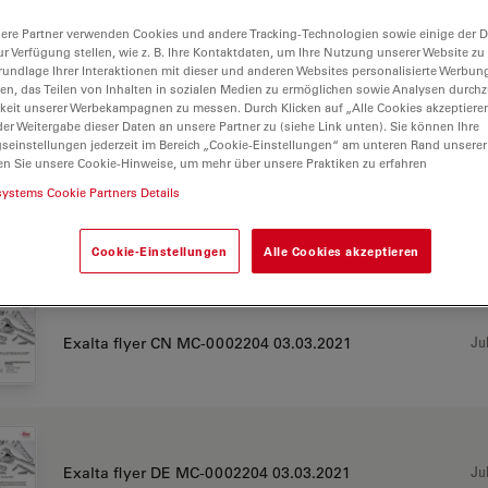
ere Partner verwenden Cookies und andere Tracking-Technologien sowie einige der Da
ur Verfügung stellen, wie z. B. Ihre Kontaktdaten, um Ihre Nutzung unserer Website zu
rundlage Ihrer Interaktionen mit dieser und anderen Websites personalisierte Werbun
llen, das Teilen von Inhalten in sozialen Medien zu ermöglichen sowie Analysen durc
keit unserer Werbekampagnen zu messen. Durch Klicken auf „Alle Cookies akzeptiere
er Weitergabe dieser Daten an unsere Partner zu (siehe Link unten). Sie können Ihre
gseinstellungen jederzeit im Bereich „Cookie-Einstellungen“ am unteren Rand unserer
a
en Sie unsere Cookie-Hinweise, um mehr über unsere Praktiken zu erfahren
systems Cookie Partners Details
CHURE OR FLYER
Cookie-Einstellungen
Alle Cookies akzeptieren
Jul
Exalta flyer CN MC-0002204 03.03.2021
Jul
Exalta flyer DE MC-0002204 03.03.2021