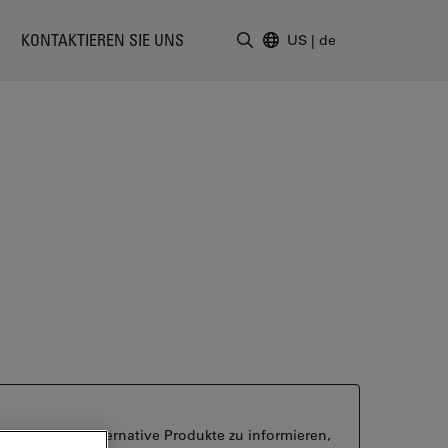
KONTAKTIEREN SIE UNS
US
|
de
Suchbegriff eingeben
ber aktuelle alternative Produkte zu informieren,