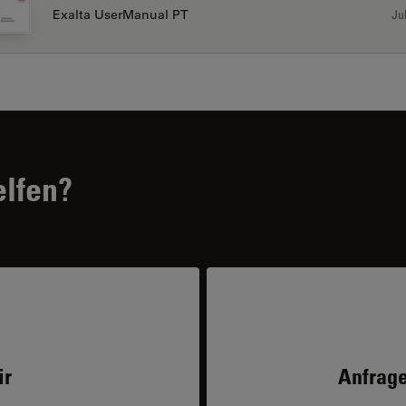
Jul
Exalta UserManual PT
elfen?
ir
Anfrage