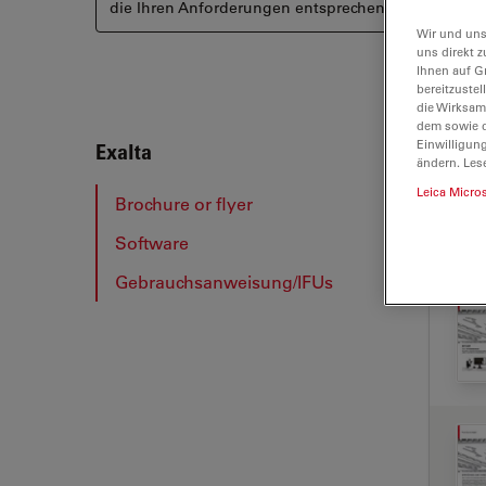
die Ihren Anforderungen entsprechen könnten.
Wir und uns
uns direkt z
Ihnen auf G
bereitzuste
die Wirksam
dem sowie d
Einwilligun
Exalt
Exalta
ändern. Les
Leica Micro
Brochure or flyer
Software
BRO
Gebrauchsanweisung/IFUs