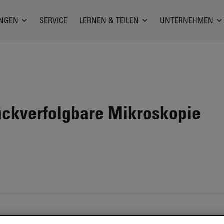
NGEN
SERVICE
LERNEN & TEILEN
UNTERNEHMEN
ückverfolgbare Mikroskopie
d ist nicht mehr verfügbar. Bitte kontaktieren Sie uns, um sich ü