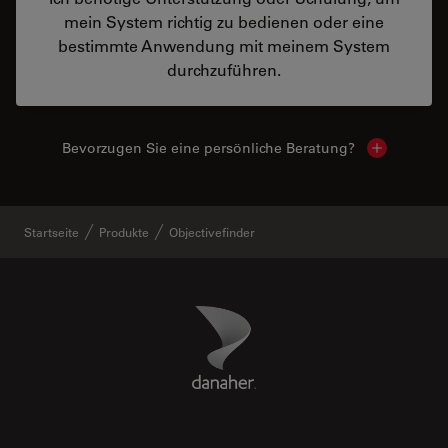
mein System richtig zu bedienen oder eine
bestimmte Anwendung mit meinem System
durchzuführen.
Bevorzugen Sie eine persönliche Beratung?
Show local
Startseite
Produkte
Objectivefinder
Danaher Logo
Footer