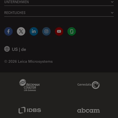
UNTERNEHMEN
RECHTLICHES
Facebook
X
LinkedIn
Instagram
YouTube
Glassdoor
US
|
de
© 2026 Leica Microsystems
Beckman Coulter Link
Genedata Link
IDBS Link
Abcam Limited