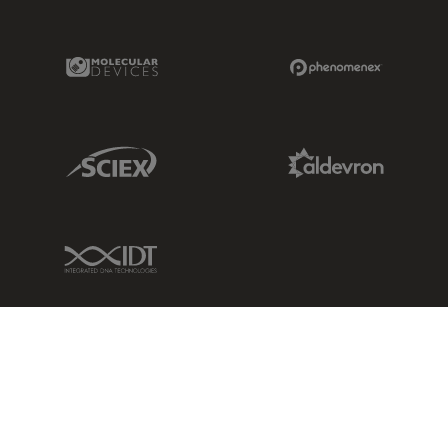
Molecular Devices Link
Phenomenex L
Sciex Link
Aldevron Link
IDT Link