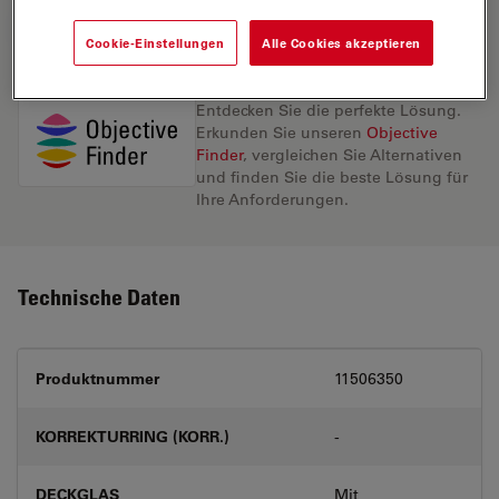
ANGEBOT ANFORDERN
Cookie-Einstellungen
Alle Cookies akzeptieren
Entdecken Sie die perfekte Lösung.
Erkunden Sie unseren
Objective
Finder
, vergleichen Sie Alternativen
und finden Sie die beste Lösung für
Ihre Anforderungen.
Technische Daten
Produktnummer
11506350
KORREKTURRING (KORR.)
-
DECKGLAS
Mit