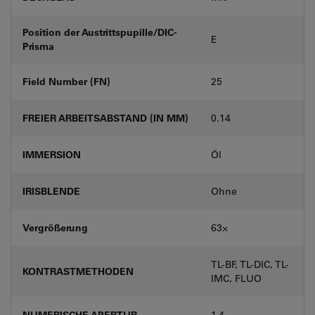
Position der Austrittspupille/DIC-
E
Prisma
Field Number (FN)
25
FREIER ARBEITSABSTAND (IN MM)
0.14
IMMERSION
Öl
IRISBLENDE
Ohne
Vergrößerung
63⨉
TL-BF, TL-DIC, TL-
KONTRASTMETHODEN
IMC, FLUO
NUMERISCHE APERTUR
1.4