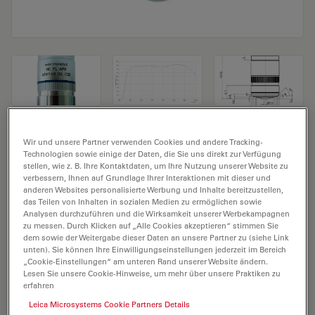
Mikroskopobjektiv HC PL APO 63x/1,40
Wir und unsere Partner verwenden Cookies und andere Tracking-
Technologien sowie einige der Daten, die Sie uns direkt zur Verfügung
OIL CS2
stellen, wie z. B. Ihre Kontaktdaten, um Ihre Nutzung unserer Website zu
verbessern, Ihnen auf Grundlage Ihrer Interaktionen mit dieser und
anderen Websites personalisierte Werbung und Inhalte bereitzustellen,
Produkt Nr. 11506350
das Teilen von Inhalten in sozialen Medien zu ermöglichen sowie
Analysen durchzuführen und die Wirksamkeit unserer Werbekampagnen
Das Objektiv HC PL APO 63x/1,40 OIL CS2 hat eine
zu messen. Durch Klicken auf „Alle Cookies akzeptieren“ stimmen Sie
Vergrößerung von 63X und eine numerische Apertur
dem sowie der Weitergabe dieser Daten an unsere Partner zu (siehe Link
unten). Sie können Ihre Einwilligungseinstellungen jederzeit im Bereich
von 1,4. Für den Immersionseinsatz in Öl, mit einem
„Cookie-Einstellungen“ am unteren Rand unserer Website ändern.
M25 Objektivgewinde mit 0,14 mm freiem
Lesen Sie unsere Cookie-Hinweise, um mehr über unsere Praktiken zu
erfahren
Arbeitsabstand und Sichtfeld FN 25.
Leica Microsystems Cookie Partners Details