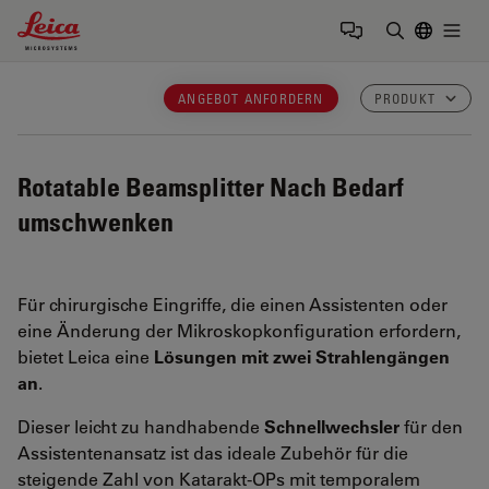
Leica Microsystems Logo
Togg
Suchbegrif
ANGEBOT ANFORDERN
PRODUKT
Rotatable Beamsplitter
Nach Bedarf
umschwenken
Für chirurgische Eingriffe, die einen Assistenten oder
eine Änderung der Mikroskopkonfiguration erfordern,
bietet Leica eine
Lösungen mit zwei Strahlengängen
an
.
Dieser leicht zu handhabende
Schnellwechsler
für den
Assistentenansatz ist das ideale Zubehör für die
steigende Zahl von Katarakt-OPs mit temporalem