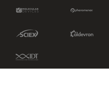
Molecular Devices Link
Phenomenex L
Sciex Link
Aldevron Link
IDT Link