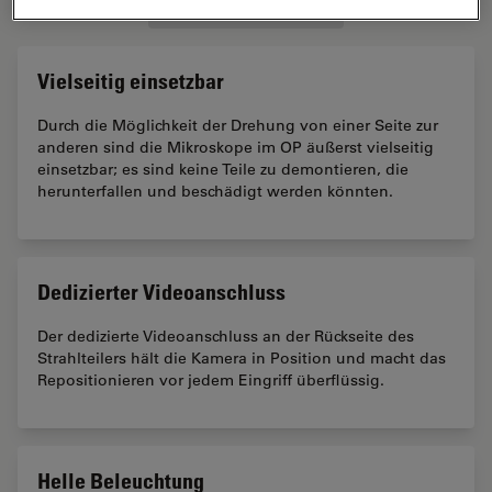
HAUPTMERKMALE
Vielseitig einsetzbar
Durch die Möglichkeit der Drehung von einer Seite zur
anderen sind die Mikroskope im OP äußerst vielseitig
einsetzbar; es sind keine Teile zu demontieren, die
herunterfallen und beschädigt werden könnten.
Dedizierter Videoanschluss
Der dedizierte Videoanschluss an der Rückseite des
Strahlteilers hält die Kamera in Position und macht das
Repositionieren vor jedem Eingriff überflüssig.
Helle Beleuchtung