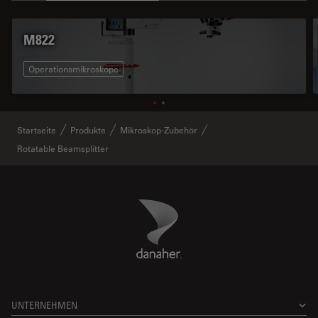
M822
Operationsmikroskope
Startseite
Produkte
Mikroskop-Zubehör
Rotatable Beamsplitter
Danaher Logo
Footer
UNTERNEHMEN