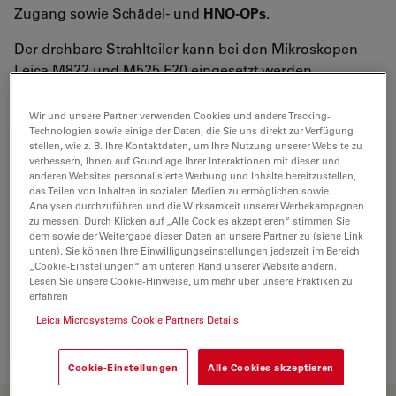
Zugang sowie Schädel- und
HNO-OPs
.
Der drehbare Strahlteiler kann bei den Mikroskopen
Leica M822 und M525 F20 eingesetzt werden.
Wir und unsere Partner verwenden Cookies und andere Tracking-
Technologien sowie einige der Daten, die Sie uns direkt zur Verfügung
stellen, wie z. B. Ihre Kontaktdaten, um Ihre Nutzung unserer Website zu
verbessern, Ihnen auf Grundlage Ihrer Interaktionen mit dieser und
anderen Websites personalisierte Werbung und Inhalte bereitzustellen,
das Teilen von Inhalten in sozialen Medien zu ermöglichen sowie
Analysen durchzuführen und die Wirksamkeit unserer Werbekampagnen
zu messen. Durch Klicken auf „Alle Cookies akzeptieren“ stimmen Sie
dem sowie der Weitergabe dieser Daten an unsere Partner zu (siehe Link
unten). Sie können Ihre Einwilligungseinstellungen jederzeit im Bereich
„Cookie-Einstellungen“ am unteren Rand unserer Website ändern.
Lesen Sie unsere Cookie-Hinweise, um mehr über unsere Praktiken zu
erfahren
Leica Microsystems Cookie Partners Details
Cookie-Einstellungen
Alle Cookies akzeptieren