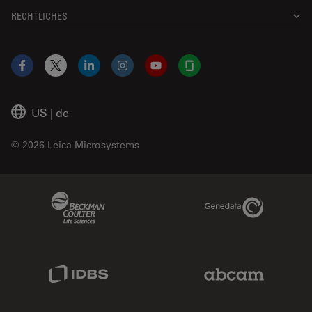
RECHTLICHES
Facebook
X
LinkedIn
Instagram
YouTube
Glassdoor
US
|
de
© 2026 Leica Microsystems
Beckman Coulter Link
Genedata Link
IDBS Link
Abcam Limited