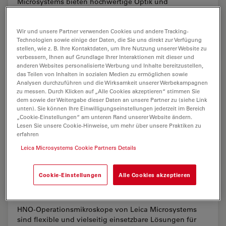
Microsystems bieten hochwertige Optik und
Technologie für Kranial-, Spinal- und multidisziplinäre
Chirurgie sowie andere mikrochirurgische Fachgebiete.
Wir und unsere Partner verwenden Cookies und andere Tracking-
Technologien sowie einige der Daten, die Sie uns direkt zur Verfügung
Neuroch
stellen, wie z. B. Ihre Kontaktdaten, um Ihre Nutzung unserer Website zu
verbessern, Ihnen auf Grundlage Ihrer Interaktionen mit dieser und
anderen Websites personalisierte Werbung und Inhalte bereitzustellen,
das Teilen von Inhalten in sozialen Medien zu ermöglichen sowie
Augenheilkunde
Analysen durchzuführen und die Wirksamkeit unserer Werbekampagnen
zu messen. Durch Klicken auf „Alle Cookies akzeptieren“ stimmen Sie
Leica Operationsmikroskope für die Augenheilkunde
dem sowie der Weitergabe dieser Daten an unsere Partner zu (siehe Link
unten). Sie können Ihre Einwilligungseinstellungen jederzeit im Bereich
bieten Spitzenleistungen in Optik und Beleuchtung und
„Cookie-Einstellungen“ am unteren Rand unserer Website ändern.
helfen Chirurgen, Operationen mit hoher Präzision
Lesen Sie unsere Cookie-Hinweise, um mehr über unsere Praktiken zu
durchzuführen und die Ergebnisse in der…
erfahren
Leica Microsystems Cookie Partners Details
Augenh
Cookie-Einstellungen
Alle Cookies akzeptieren
HNO
HNO-Operationsmikroskope von Leica Microsystems
sind flexible und vielseitig einsetzbare Lösungen für