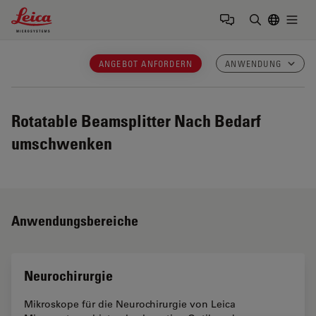
Leica Microsystems Logo
Togg
Suchbegrif
ANGEBOT ANFORDERN
ANWENDUNG
Rotatable Beamsplitter
Nach Bedarf
umschwenken
Anwendungsbereiche
Neurochirurgie
Mikroskope für die Neurochirurgie von Leica