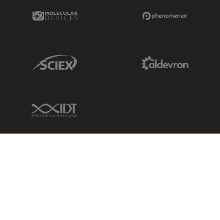
Molecular Devices Link
Phenomenex L
Sciex Link
Aldevron Link
IDT Link