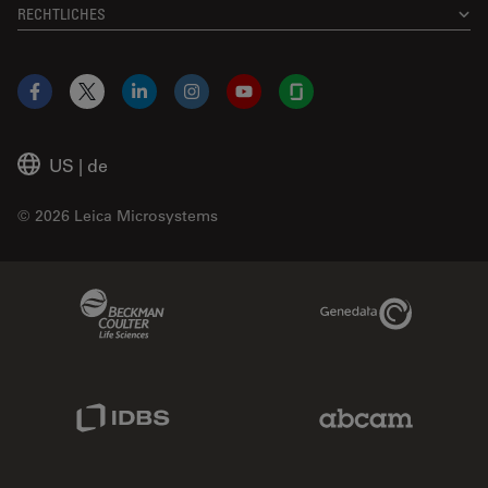
RECHTLICHES
Facebook
X
LinkedIn
Instagram
YouTube
Glassdoor
US
|
de
© 2026 Leica Microsystems
Beckman Coulter Link
Genedata Link
IDBS Link
Abcam Limited