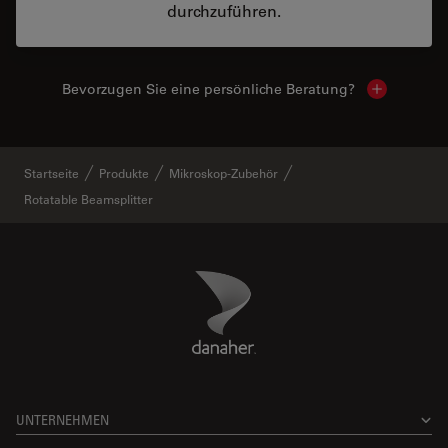
durchzuführen.
Bevorzugen Sie eine persönliche Beratung?
Show local
Startseite
Produkte
Mikroskop-Zubehör
Rotatable Beamsplitter
Danaher Logo
Footer
UNTERNEHMEN