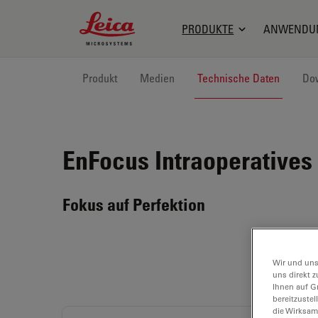
Leica Microsystems Logo
PRODUKTE
ANWENDU
Produkt
Medien
Technische Daten
Do
EnFocus
Intraoperative
Fokus auf Perfektion
Wir und uns
uns direkt z
Ihnen auf G
bereitzuste
die Wirksam