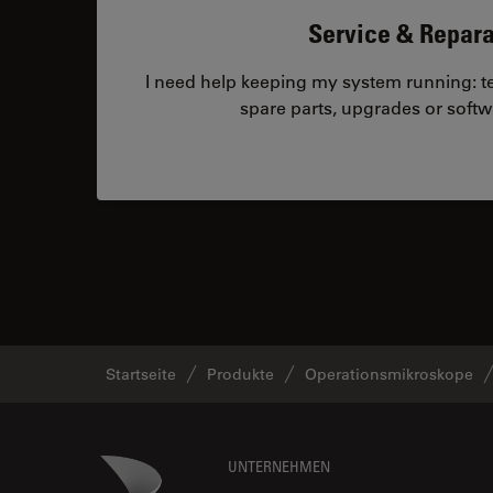
Service & Repara
I need help keeping my system running: tec
spare parts, upgrades or softw
Startseite
Produkte
Operationsmikroskope
Footer
Danaher Logo
UNTERNEHMEN