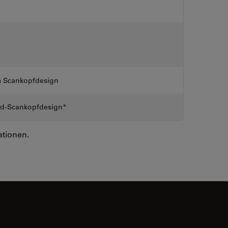
m Scankopfdesign
rd-Scankopfdesign*
ationen.