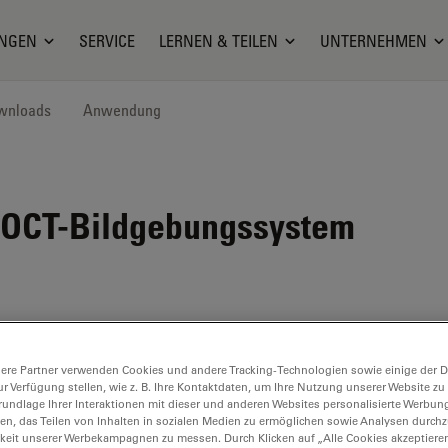
NGEN
SERVICE
LERNEN & TEILEN
UNTERNEHMEN
wnloads
Anwendung
s OCT-Bildgebungssystem
ere Partner verwenden Cookies und andere Tracking-Technologien sowie einige der Da
ur Verfügung stellen, wie z. B. Ihre Kontaktdaten, um Ihre Nutzung unserer Website zu
rundlage Ihrer Interaktionen mit dieser und anderen Websites personalisierte Werbun
llen, das Teilen von Inhalten in sozialen Medien zu ermöglichen sowie Analysen durc
keit unserer Werbekampagnen zu messen. Durch Klicken auf „Alle Cookies akzeptiere