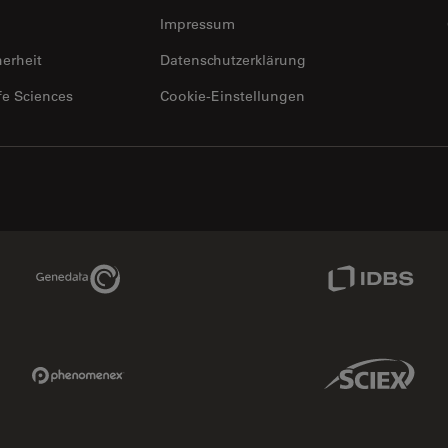
Impressum
herheit
Datenschutzerklärung
fe Sciences
Cookie-Einstellungen
Genedata Link
IDBS Link
Phenomenex Link
Sciex Link