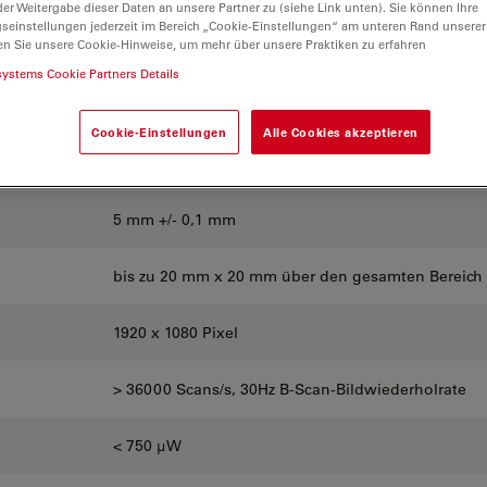
er Weitergabe dieser Daten an unsere Partner zu (siehe Link unten). Sie können Ihre
erkmale für das Bodenstativmikroskop Proveo
gseinstellungen jederzeit im Bereich „Cookie-Einstellungen“ am unteren Rand unserer
en Sie unsere Cookie-Hinweise, um mehr über unsere Praktiken zu erfahren
systems Cookie Partners Details
4,0 μm
Cookie-Einstellungen
Alle Cookies akzeptieren
31 μm für 175 mm Objektiv, 35 μm für 200 mm Obj
5 mm +/- 0,1 mm
bis zu 20 mm x 20 mm über den gesamten Bereich
1920 x 1080 Pixel
> 36000 Scans/s, 30Hz B-Scan-Bildwiederholrate
< 750 μW