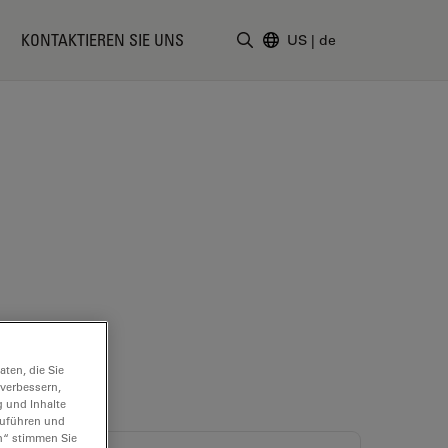
KONTAKTIEREN SIE UNS
US
|
de
Suchbegriff eingeben
ten, die Sie
 verbessern,
g und Inhalte
hzuführen und
n“ stimmen Sie