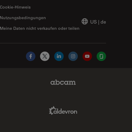
Cookie-Hinweis
Nutzungsbedingungen
US
|
de
Meine Daten nicht verkaufen oder teilen
Facebook
X
LinkedIn
Instagram
YouTube
Glassdoor
Abcam Limited Link
Aldevron Link