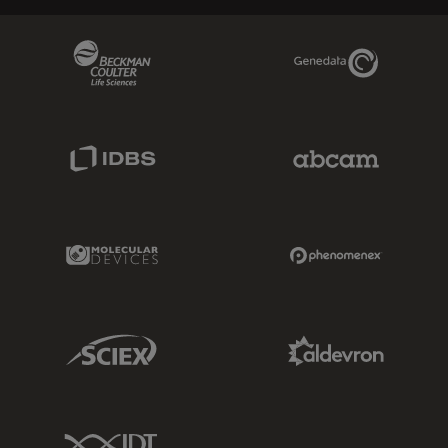
Beckman Coulter Link
Genedata Link
IDBS Link
Abcam Limited
Molecular Devices Link
Phenomenex L
Sciex Link
Aldevron Link
IDT Link