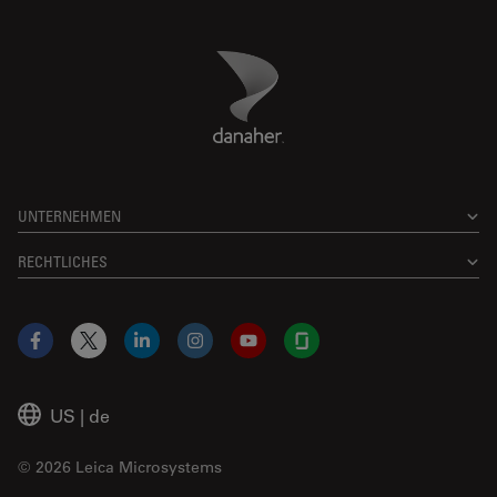
Danaher Logo
Footer
UNTERNEHMEN
RECHTLICHES
Facebook
X
LinkedIn
Instagram
YouTube
Glassdoor
US
|
de
© 2026 Leica Microsystems