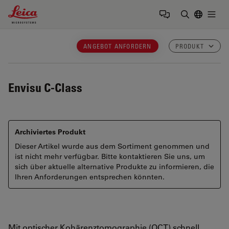
Leica Microsystems Logo
Togg
Suchbegrif
ANGEBOT ANFORDERN
PRODUKT
Envisu C-Class
Archiviertes Produkt
Dieser Artikel wurde aus dem Sortiment genommen und
ist nicht mehr verfügbar. Bitte kontaktieren Sie uns, um
sich über aktuelle alternative Produkte zu informieren, die
Ihren Anforderungen entsprechen könnten.
Mit optischer Kohärenztomographie (OCT) schnell