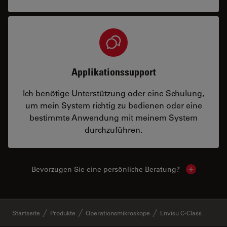
Applikationssupport
Ich benötige Unterstützung oder eine Schulung,
um mein System richtig zu bedienen oder eine
bestimmte Anwendung mit meinem System
durchzuführen.
Bevorzugen Sie eine persönliche Beratung?
Show local
✕
Startseite
Produkte
Operationsmikroskope
Envisu C-Class