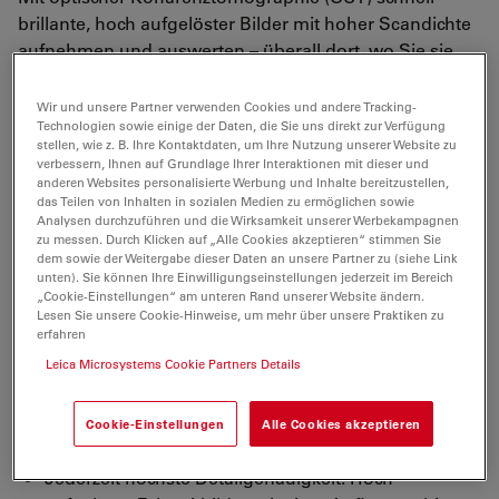
brillante, hoch aufgelöster Bilder mit hoher Scandichte
aufnehmen und auswerten – überall dort, wo Sie sie
benötigen. Das schonende, berührungsfreie System
Envisu C2300 eignet sich selbst für Frühgeborene.
Wir und unsere Partner verwenden Cookies und andere Tracking-
Technologien sowie einige der Daten, die Sie uns direkt zur Verfügung
Envisu, ist eine tragbare OCT-Lösung mit einem
stellen, wie z. B. Ihre Kontaktdaten, um Ihre Nutzung unserer Website zu
bestimmungsgemäßen Gebrauch zur Unterstützung
verbessern, Ihnen auf Grundlage Ihrer Interaktionen mit dieser und
der Diagnose von physiologischen und pathologischen
anderen Websites personalisierte Werbung und Inhalte bereitzustellen,
das Teilen von Inhalten in sozialen Medien zu ermöglichen sowie
Erkrankungen des Auges.
Analysen durchzuführen und die Wirksamkeit unserer Werbekampagnen
zu messen. Durch Klicken auf „Alle Cookies akzeptieren“ stimmen Sie
dem sowie der Weitergabe dieser Daten an unsere Partner zu (siehe Link
OCT kommt zum Patienten: Der handgeführte OCT-
unten). Sie können Ihre Einwilligungseinstellungen jederzeit im Bereich
„Cookie-Einstellungen“ am unteren Rand unserer Website ändern.
Scankopf mit mobilem Wagen ermöglicht flexible
Lesen Sie unsere Cookie-Hinweise, um mehr über unsere Praktiken zu
Bildgebung in der Intensivstation, im OP und in
erfahren
anderen klinischen Bereichen.
Leica Microsystems Cookie Partners Details
Sicher Fokussieren: Das Envisu 2300 kann für
kontinuierliche, hochwertige Echtzeitaufnahmen an
Cookie-Einstellungen
Alle Cookies akzeptieren
einem Operationsmikroskop befestigt werden.
Jederzeit höchste Detailgenauigkeit: Hoch