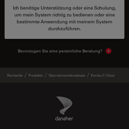
Ich benötige Unterstützung oder eine Schulung,
um mein System richtig zu bedienen oder eine
bestimmte Anwendung mit meinem System
durchzuführen.
Bevorzugen Sie eine persönliche Beratung?
Show local
Startseite
Produkte
Operationsmikroskope
Envisu C-Class
Danaher Logo
Footer