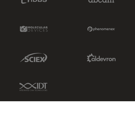
Molecular Devices Link
Phenomenex L
Sciex Link
Aldevron Link
IDT Link