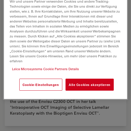
Wir und unsere Partner verwenden Cookies und andere Tracking-
Technologien sowie einige der Daten, die Sie uns direkt zur Verfügung
stellen, wie z. B. Ihre Kontaktdaten, um Ihre Nutzung unserer Website zu
verbessern, Ihnen auf Grundlage Ihrer Interaktionen mit dieser und
anderen Websites personalisierte Werbung und Inhalte bereitzustellen,
das Teilen von Inhalten in sozialen Medien zu ermöglichen sowie
Analysen durchzuführen und die Wirksamkeit unserer Werbekampagnen
zu messen. Durch Klicken auf „Alle Cookies akzeptieren“ stimmen Sie
dem sowie der Weitergabe dieser Daten an unsere Partner zu (siehe Link
unten). Sie können Ihre Einwilligungseinstellungen jederzeit im Bereich
„Cookie-Einstellungen“ am unteren Rand unserer Website ändern.
Lesen Sie unsere Cookie-Hinweise, um mehr über unsere Praktiken zu
erfahren
Leica Microsystems Cookie Partners Details
Envisu C-Class Video
Cookie-Einstellungen
Alle Cookies akzeptieren
View the video to see Dr. Sonia Yoo, M.D. demonstrate
the use of the Envisu C2300 OCT in her talk
"Intraoperative OCT Imaging of Selective Lamellar
Keratoplasty with the Bioptigen Envisu OCT".