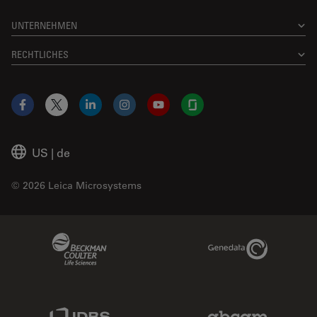
UNTERNEHMEN
RECHTLICHES
Facebook
X
LinkedIn
Instagram
YouTube
Glassdoor
US
|
de
© 2026 Leica Microsystems
Beckman Coulter Link
Genedata Link
IDBS Link
Abcam Limited