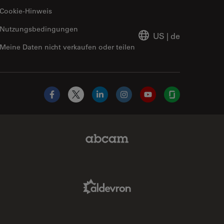
Cookie-Hinweis
Nutzungsbedingungen
US
|
de
Meine Daten nicht verkaufen oder teilen
Facebook
X
LinkedIn
Instagram
YouTube
Glassdoor
Abcam Limited Link
Aldevron Link