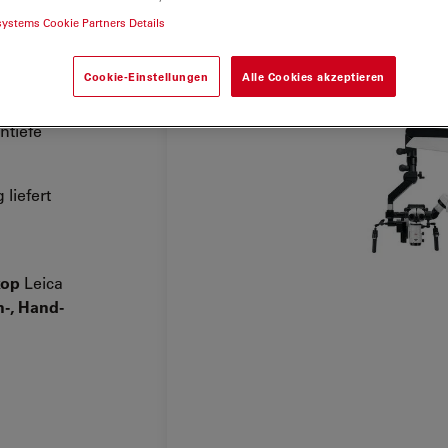
systems Cookie Partners Details
Cookie-Einstellungen
Alle Cookies akzeptieren
nt
arkeit
.
ntiefe
liefert
kop
Leica
n-, Hand-