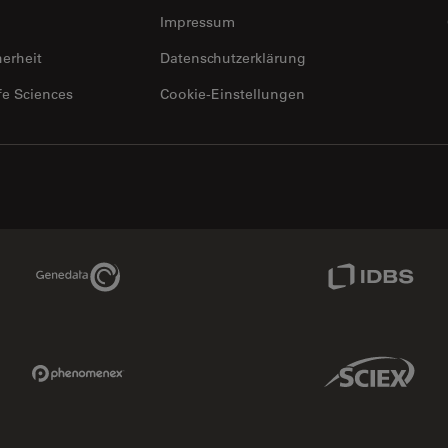
Impressum
herheit
Datenschutzerklärung
fe Sciences
Cookie-Einstellungen
Genedata Link
IDBS Link
Phenomenex Link
Sciex Link