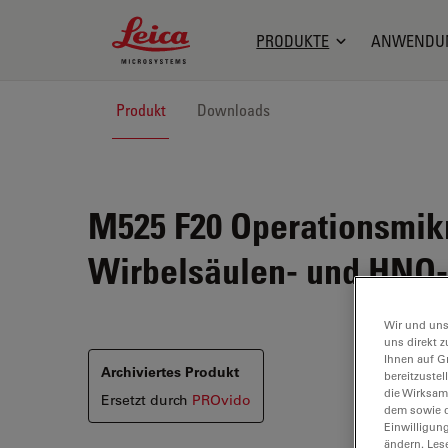
Leica Microsystems Logo
PRODUKTE
ANWENDU
Produkt
Downloads
M525 F20
Operationsmikr
Wirbelsäulen- und HNO-
Wir und uns
uns direkt z
Ihnen auf G
Archiviertes Produkt
bereitzuste
die Wirksam
Ersetzt durch
PROvido
dem sowie d
Einwilligun
ändern. Les