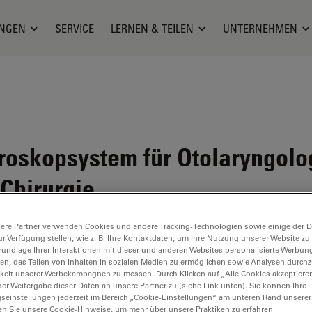
NGEN
SERVICE
LERNEN & TEILEN
UNTERNEHMEN
oskopsystem für Otolaryngolo
Chirurgie
ere Partner verwenden Cookies und andere Tracking-Technologien sowie einige der Da
ur Verfügung stellen, wie z. B. Ihre Kontaktdaten, um Ihre Nutzung unserer Website zu
rundlage Ihrer Interaktionen mit dieser und anderen Websites personalisierte Werbun
llen, das Teilen von Inhalten in sozialen Medien zu ermöglichen sowie Analysen durc
keit unserer Werbekampagnen zu messen. Durch Klicken auf „Alle Cookies akzeptiere
er Weitergabe dieser Daten an unsere Partner zu (siehe Link unten). Sie können Ihre
gseinstellungen jederzeit im Bereich „Cookie-Einstellungen“ am unteren Rand unserer
en Sie unsere Cookie-Hinweise, um mehr über unsere Praktiken zu erfahren