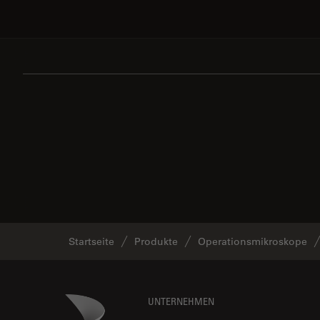
Startseite
Produkte
Operationsmikroskope
Footer
Danaher Logo
UNTERNEHMEN