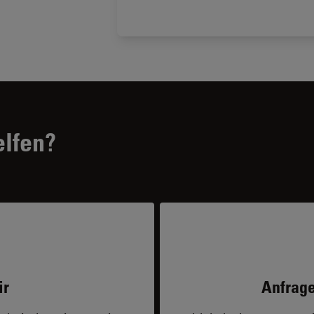
elfen?
ir
Anfrage