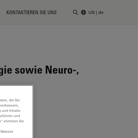
KONTAKTIEREN SIE UNS
US
|
de
Suchbegriff eingeben
gie sowie Neuro-,
ten, die Sie
 verbessern,
g und Inhalte
hzuführen und
n“ stimmen Sie
 Website