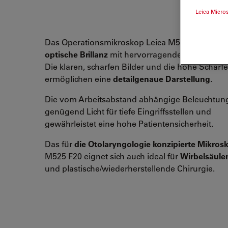
Leica Micro
Das Operationsmikroskop Leica M525 F20 verei
optische Brillanz
mit hervorragender
Manövrierb
Die klaren, scharfen Bilder und die hohe Schärfe
ermöglichen eine
detailgenaue Darstellung
.
Die vom Arbeitsabstand abhängige Beleuchtung 
genügend Licht für tiefe Eingriffsstellen und
gewährleistet eine hohe Patientensicherheit.
Das für
die Otolaryngologie konzipierte Mikros
M525 F20 eignet sich auch ideal für
Wirbelsäule
und plastische/wiederherstellende Chirurgie.