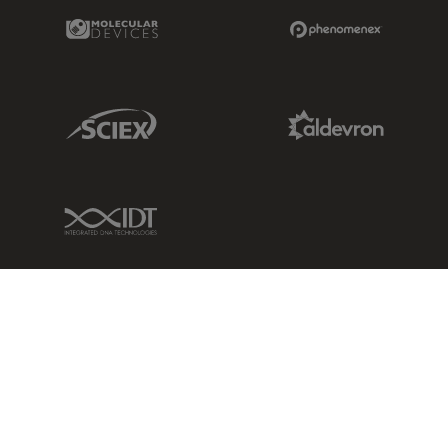
Molecular Devices Link
Phenomenex L
Sciex Link
Aldevron Link
IDT Link