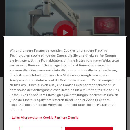
Wir und unsere Partner verwenden Cookies und andere Tracking-
Technologien sowie einige der Daten, die Sie uns direkt zur Verfügung
stellen, wie z. B. Ihre Kontaktdaten, um Ihre Nutzung unserer Website zu
verbessern, Ihnen auf Grundlage Ihrer Interaktionen mit dieser und
anderen Websites personalisierte Werbung und Inhalte bereitzustellen,
das Teilen von Inhalten in sozialen Medien zu ermöglichen sowie
Analysen durchzuführen und die Wirksamkeit unserer Werbekampagnen
zu messen. Durch Klicken auf „Alle Cookies akzeptieren“ stimmen Sie
Immer auf Ihren Patienten fokussiert
dem sowie der Weitergabe dieser Daten an unsere Partner zu (siehe Link
unten). Sie können Ihre Einwilligungseinstellungen jederzeit im Bereich
„Cookie-Einstellungen“ am unteren Rand unserer Website ändern.
Eine Neufokussierung unterbricht Ihren Arbeitsablauf.
Lesen Sie unsere Cookie-Hinweise, um mehr über unsere Praktiken zu
erfahren
Deshalb haben wir PROvido mit unserer
bahnbrechenden FusionOptics-Technologie
Leica Microsystems Cookie Partners Details
ausgestattet. Weil Sie ganz einfach mehr sehen, können