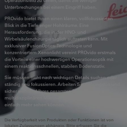
Operationsfeld zu sehen, damit Sie weniger
Unterbrechungen bei einem Eingriff haben.
PROvido bietet Ihnen einen klaren, vollfokussierten
Blick in die Tiefe enger Hohlräume. Eine
Herausforderung, die in der HNO- und
Wirbelsäulenchirurgie täglich auftreten kann. Mit
exklusiver FusionOptics-Technologie und
konzentriertem Xenonlicht vereint PROvido erstmals
die Vorteile einer hochwertigen Operationsoptik mit
einem reaktionsschnellen, stabilen Bodenstativ.
Sie müssen nicht nach wichtigen Details suchen oder
ständig neu fokussieren. Arbeiten Sie reibungslos und
sicher während Ihres gesamten Eingriffs mit dem
multidisziplinären Mikroskop PROvido, mit dem Sie
einfach mehr sehen können.
Die Verfügbarkeit von Produkten oder Funktionen ist von
lokalen Zulassungen abhängig. Bitte erfragen Sie die