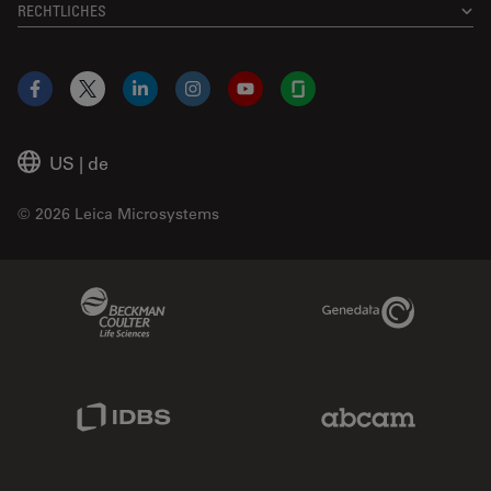
RECHTLICHES
Facebook
X
LinkedIn
Instagram
YouTube
Glassdoor
US
|
de
© 2026 Leica Microsystems
Beckman Coulter Link
Genedata Link
IDBS Link
Abcam Limited