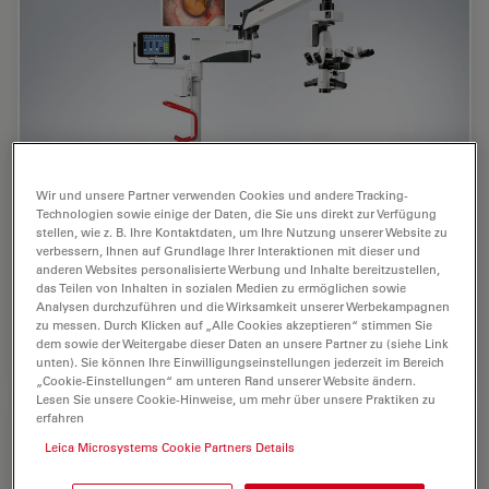
Wir und unsere Partner verwenden Cookies und andere Tracking-
Technologien sowie einige der Daten, die Sie uns direkt zur Verfügung
stellen, wie z. B. Ihre Kontaktdaten, um Ihre Nutzung unserer Website zu
verbessern, Ihnen auf Grundlage Ihrer Interaktionen mit dieser und
anderen Websites personalisierte Werbung und Inhalte bereitzustellen,
Das Ophthalmologie-Mikroskop M822 mit dem
das Teilen von Inhalten in sozialen Medien zu ermöglichen sowie
Analysen durchzuführen und die Wirksamkeit unserer Werbekampagnen
Bodenstativ F20 mit mechanischen Reibungsbremsen
zu messen. Durch Klicken auf „Alle Cookies akzeptieren“ stimmen Sie
und am Mikroskop montiertem 24-Zoll-Monitor
dem sowie der Weitergabe dieser Daten an unsere Partner zu (siehe Link
unten). Sie können Ihre Einwilligungseinstellungen jederzeit im Bereich
„Cookie-Einstellungen“ am unteren Rand unserer Website ändern.
Lesen Sie unsere Cookie-Hinweise, um mehr über unsere Praktiken zu
erfahren
Leica Microsystems Cookie Partners Details