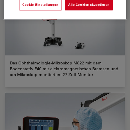
Cookie-Einstellungen
Alle Cookies akzeptieren
Das Ophthalmologie-Mikroskop M822 mit dem
Bodenstativ F40 mit elektromagnetischen Bremsen und
am Mikroskop montiertem 27-Zoll-Monitor