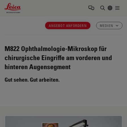
Leica Microsystems Logo
Togg
Suchbegrif
ANGEBOT ANFORDERN
MEDIEN
M822
Ophthalmologie-Mikroskop für
chirurgische Eingriffe am vorderen und
hinteren Augensegment
Gut sehen. Gut arbeiten.