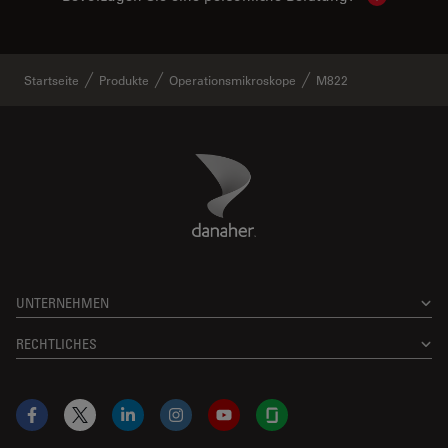
Startseite
Produkte
Operationsmikroskope
M822
Danaher Logo
Footer
UNTERNEHMEN
RECHTLICHES
Facebook
X
LinkedIn
Instagram
YouTube
Glassdoor