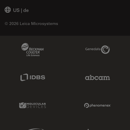
US
|
de
© 2026 Leica Microsystems
Beckman Coulter Link
Genedata Link
IDBS Link
Abcam Limited
Molecular Devices Link
Phenomenex L
Sciex Link
Aldevron Link