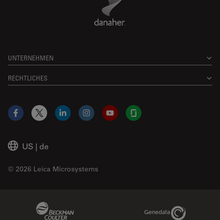
UNTERNEHMEN
RECHTLICHES
Facebook
X
LinkedIn
Instagram
YouTube
Glassdoor
US
|
de
© 2026 Leica Microsystems
Beckman Coulter Link
Genedata Link