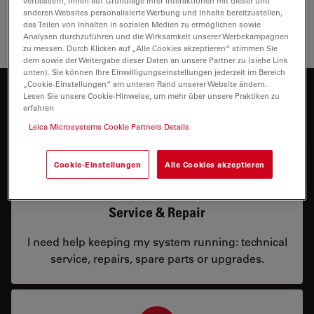
verbessern, Ihnen auf Grundlage Ihrer Interaktionen mit dieser und
anderen Websites personalisierte Werbung und Inhalte bereitzustellen,
das Teilen von Inhalten in sozialen Medien zu ermöglichen sowie
Analysen durchzuführen und die Wirksamkeit unserer Werbekampagnen
zu messen. Durch Klicken auf „Alle Cookies akzeptieren“ stimmen Sie
dem sowie der Weitergabe dieser Daten an unsere Partner zu (siehe Link
unten). Sie können Ihre Einwilligungseinstellungen jederzeit im Bereich
„Cookie-Einstellungen“ am unteren Rand unserer Website ändern.
Lesen Sie unsere Cookie-Hinweise, um mehr über unsere Praktiken zu
Wie können wir Ihnen helfen?
erfahren
Leica Microsystems Cookie Partners Details
Cookie-Einstellungen
Alle Cookies akzeptieren
Service & Repair
I need help keeping my system running: technical
service, repairs, spare parts or upgrades.