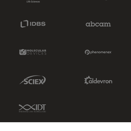
IDBS Link
Abcam Limited
Molecular Devices Link
Phenomenex L
Sciex Link
Aldevron Link
IDT Link