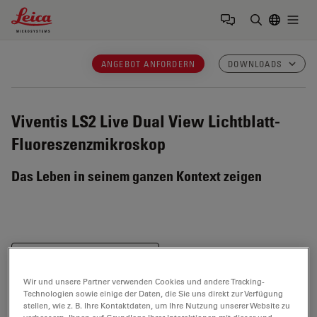
Leica Microsystems Logo
Togg
Suchbegrif
ANGEBOT ANFORDERN
DOWNLOADS
Viventis LS2 Live
Dual View Lichtblatt-
Fluoreszenzmikroskop
Das Leben in seinem ganzen Kontext zeigen
Archiviertes Produkt
Ersetzt durch
Viventis Deep
Wir und unsere Partner verwenden Cookies und andere Tracking-
Technologien sowie einige der Daten, die Sie uns direkt zur Verfügung
stellen, wie z. B. Ihre Kontaktdaten, um Ihre Nutzung unserer Website zu