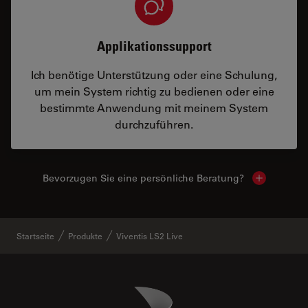
Applikationssupport
Ich benötige Unterstützung oder eine Schulung,
um mein System richtig zu bedienen oder eine
bestimmte Anwendung mit meinem System
durchzuführen.
Bevorzugen Sie eine persönliche Beratung?
Show local
Startseite
Produkte
Viventis LS2 Live
Danaher Logo
Footer