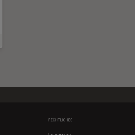
ng a Rotation Device for Light Sheet Sample Mounting
RECHTLICHES
Impressum