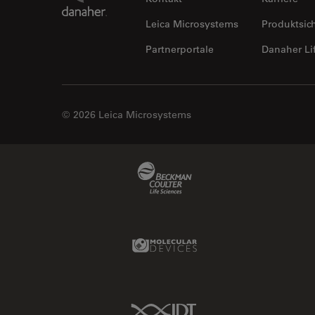
Leica Microsystems
Produktsic
Partnerportale
Danaher Li
© 2026 Leica Microsystems
Beckman Coulter Link
Molecular Devices Link
IDT Link