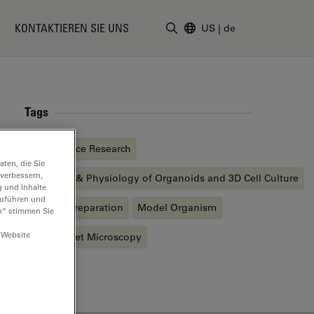
KONTAKTIEREN SIE UNS
US
|
de
Suchbegriff eingeben
Tags
Life Science Research
ten, die Sie
 verbessern,
Structure & Physiology of Organoids and 3D Cell Culture
g und Inhalte
hzuführen und
Sample Preparation
Model Organism
n“ stimmen Sie
 Website
Light Sheet Microscopy