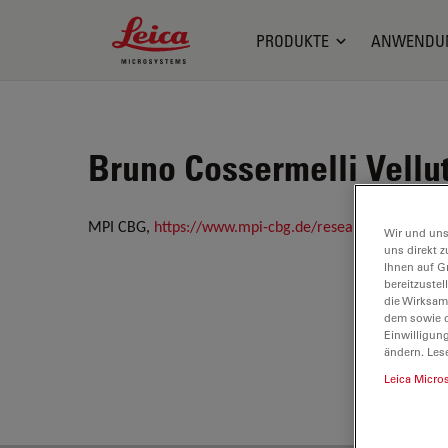
Leica Microsystems Logo
PRODUKTE
ANWENDU
Bruno Cossermelli Velluti
MPI CBG,
https://www.mpi-cbg.de/research-groups/c
Wir und uns
uns direkt z
Ihnen auf G
bereitzuste
die Wirksam
dem sowie d
Einwilligun
ändern. Les
Leica Micro