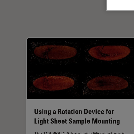
Using a Rotation Device for
Light Sheet Sample Mounting
The
TCS
SP8 DLS from Leica Microsystems is