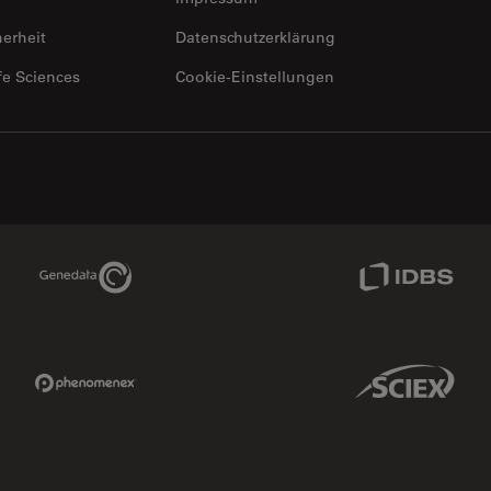
herheit
Datenschutzerklärung
fe Sciences
Cookie-Einstellungen
Genedata Link
IDBS Link
Phenomenex Link
Sciex Link