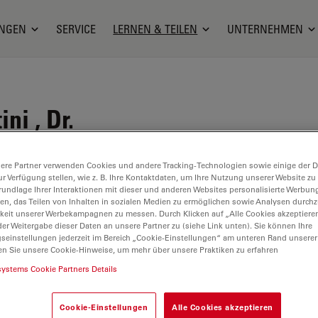
NGEN
SERVICE
LERNEN & TEILEN
UNTERNEHMEN
ni , Dr.
urrent-groups/pavel-tomancak/group-members/
ere Partner verwenden Cookies und andere Tracking-Technologien sowie einige der Da
ur Verfügung stellen, wie z. B. Ihre Kontaktdaten, um Ihre Nutzung unserer Website zu
rundlage Ihrer Interaktionen mit dieser und anderen Websites personalisierte Werbun
llen, das Teilen von Inhalten in sozialen Medien zu ermöglichen sowie Analysen durc
keit unserer Werbekampagnen zu messen. Durch Klicken auf „Alle Cookies akzeptiere
er Weitergabe dieser Daten an unsere Partner zu (siehe Link unten). Sie können Ihre
gseinstellungen jederzeit im Bereich „Cookie-Einstellungen“ am unteren Rand unserer
en Sie unsere Cookie-Hinweise, um mehr über unsere Praktiken zu erfahren
systems Cookie Partners Details
Cookie-Einstellungen
Alle Cookies akzeptieren