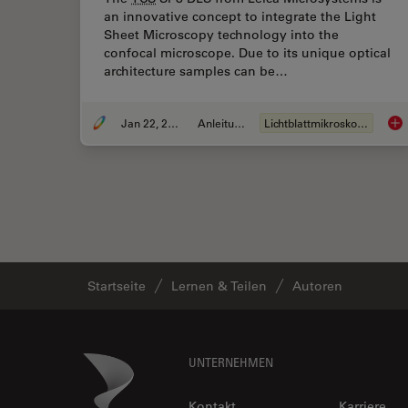
an innovative concept to integrate the Light
Sheet Microscopy technology into the
confocal microscope. Due to its unique optical
architecture samples can be…
Jan 22, 2019
Anleitung
Lichtblattmikroskopie
Usi
Startseite
Lernen & Teilen
Autoren
Footer
Danaher Logo
UNTERNEHMEN
Kontakt
Karriere