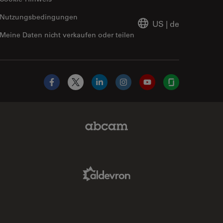
Nutzungsbedingungen
US
|
de
Meine Daten nicht verkaufen oder teilen
Facebook
X
LinkedIn
Instagram
YouTube
Glassdoor
Abcam Limited Link
Aldevron Link