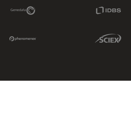
Genedata Link
IDBS Link
Phenomenex Link
Sciex Link