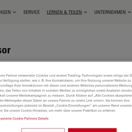
NGEN
SERVICE
LERNEN & TEILEN
UNTERNEHMEN
sor
dberg ist Professorin für Zellbiologie und
der Königlichen Technischen Hochschule (KTH),
ere Partner verwenden Cookies und andere Tracking-Technologien sowie einige der Da
ist auch die Leiterin des
Cell Atlas
, eines integralen
ur Verfügung stellen, wie z. B. Ihre Kontaktdaten, um Ihre Nutzung unserer Website zu
rundlage Ihrer Interaktionen mit dieser und anderen Websites personalisierte Werbun
 des in Schweden ansässigen Programms
Human
llen, das Teilen von Inhalten in sozialen Medien zu ermöglichen sowie Analysen durc
HPA), einer Open-Source-Ressource für die
keit unserer Werbekampagnen zu messen. Durch Klicken auf „Alle Cookies akzeptiere
er Weitergabe dieser Daten an unsere Partner zu (siehe Link unten). Sie können Ihre
s menschlichen Proteoms. Als Teil des HPA liefert
gseinstellungen jederzeit im Bereich „Cookie-Einstellungen“ am unteren Rand unserer
-Projekt hochauflösende Bilder der Expression und
en Sie unsere Cookie-Hinweise, um mehr über unsere Praktiken zu erfahren
eitlichen Verteilung von RNA und Proteinen in
systems Cookie Partners Details
Zelllinien. Prof. Lundberg wurde 2017 mit dem
es schwedischen Verbandes der Chemieingenieure