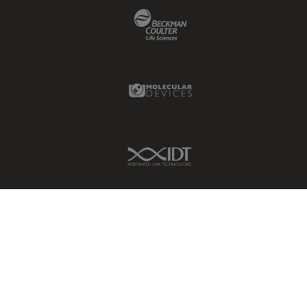
Beckman Coulter Link
Molecular Devices Link
IDT Link