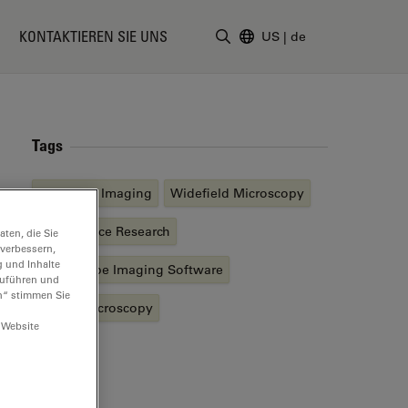
KONTAKTIEREN SIE UNS
US
|
de
Suchbegriff eingeben
Tags
Microhub Imaging
Widefield Microscopy
Life Science Research
ten, die Sie
 verbessern,
g und Inhalte
Microscope Imaging Software
hzuführen und
n“ stimmen Sie
Digital Microscopy
 Website