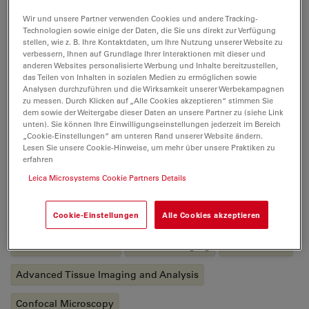
Irmtraud Steinmetz ist zuständig für
Wir und unsere Partner verwenden Cookies und andere Tracking-
Technologien sowie einige der Daten, die Sie uns direkt zur Verfügung
Kundendemonstrationen, Schulungen, die weltweite
stellen, wie z. B. Ihre Kontaktdaten, um Ihre Nutzung unserer Website zu
Organisation von Workshops sowie die
verbessern, Ihnen auf Grundlage Ihrer Interaktionen mit dieser und
anderen Websites personalisierte Werbung und Inhalte bereitzustellen,
Zusammenarbeit mit Referenzkunden und
das Teilen von Inhalten in sozialen Medien zu ermöglichen sowie
Anwendungsschreiben. Sie arbeitet auch in internen
Analysen durchzuführen und die Wirksamkeit unserer Werbekampagnen
Projekten mit. Neben den klassischen konfokalen
zu messen. Durch Klicken auf „Alle Cookies akzeptieren“ stimmen Sie
dem sowie der Weitergabe dieser Daten an unsere Partner zu (siehe Link
Mikroskopieanwendungen arbeitet sie im Bereich
unten). Sie können Ihre Einwilligungseinstellungen jederzeit im Bereich
Einzelmoleküldetektionsverfahren mit
FLIM
,
FCS
und
„Cookie-Einstellungen“ am unteren Rand unserer Website ändern.
Lesen Sie unsere Cookie-Hinweise, um mehr über unsere Praktiken zu
FLCS
sowie Multiphotonenmikroskopie und
erfahren
Elektrophysiologie.
Leica Microsystems Cookie Partners Details
Tags
Cookie-Einstellungen
Alle Cookies akzeptieren
Life Science Research
Live Cell Imaging
Neuroscience
Advanced Tissue Imaging and Analysis
Confocal Microscopy