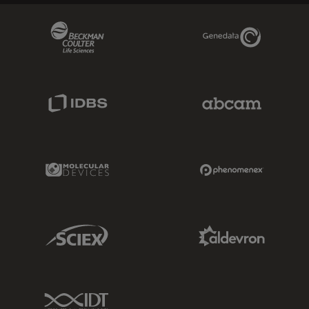
Beckman Coulter Link
Genedata Link
IDBS Link
Abcam Limited
Molecular Devices Link
Phenomenex L
Sciex Link
Aldevron Link
IDT Link