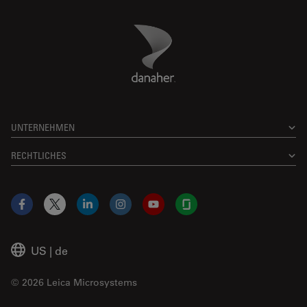
Danaher Logo
Footer
UNTERNEHMEN
RECHTLICHES
Facebook
X
LinkedIn
Instagram
YouTube
Glassdoor
US
|
de
© 2026 Leica Microsystems