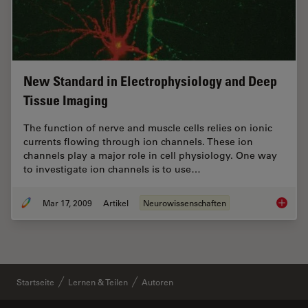
New Standard in Electrophysiology and Deep
Tissue Imaging
The function of nerve and muscle cells relies on ionic
currents flowing through ion channels. These ion
channels play a major role in cell physiology. One way
to investigate ion channels is to use…
Mar 17, 2009
Artikel
Neurowissenschaften
New Sta
Startseite
Lernen & Teilen
Autoren