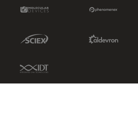
Molecular Devices Link
Phenomenex L
Sciex Link
Aldevron Link
IDT Link