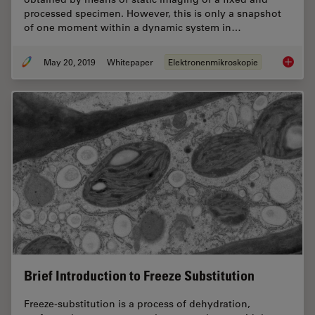
processed specimen. However, this is only a snapshot
of one moment within a dynamic system in…
May 20, 2019
Whitepaper
Elektronenmikroskopie
Bridgin
Brief Introduction to Freeze Substitution
Freeze-substitution is a process of dehydration,