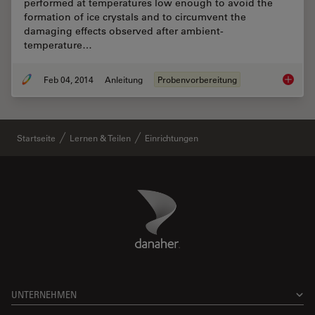
performed at temperatures low enough to avoid the
formation of ice crystals and to circumvent the
damaging effects observed after ambient-
temperature…
Feb 04, 2014
Anleitung
Probenvorbereitung
Brief In
Startseite
Lernen & Teilen
Einrichtungen
Danaher Logo
Footer
UNTERNEHMEN