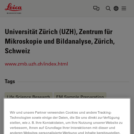
Leica Microsystems Logo
Togg
Suchbegrif
Universität Zürich (UZH), Zentrum für
Mikroskopie und Bildanalyse, Zürich,
Schweiz
www.zmb.uzh.ch/index.html
Tags
Life Science Research
EM
Sample Preparation
High Pressure Freezing
Model Organism
Wir und unsere Partner verwenden Cookies und andere Tracking-
Technologien sowie einige der Daten, die Sie uns direkt zur Verfügung
Sample Preparation
stellen, wie z. B. Ihre Kontaktdaten, um Ihre Nutzung unserer Website zu
verbessern, Ihnen auf Grundlage Ihrer Interaktionen mit dieser und
anderen Websites personalisierte Werbung und Inhalte bereitzustellen,