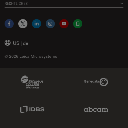
RECHTLICHES
Facebook
X
LinkedIn
Instagram
YouTube
Glassdoor
US
|
de
© 2026 Leica Microsystems
Beckman Coulter Link
Genedata Link
IDBS Link
Abcam Limited