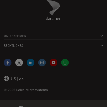
Danaher Logo
Footer
UNTERNEHMEN
RECHTLICHES
Facebook
X
LinkedIn
Instagram
YouTube
Glassdoor
US
|
de
© 2026 Leica Microsystems