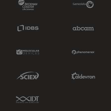
Beckman Coulter Link
Genedata Link
IDBS Link
Abcam Limited
Molecular Devices Link
Phenomenex L
Sciex Link
Aldevron Link
IDT Link