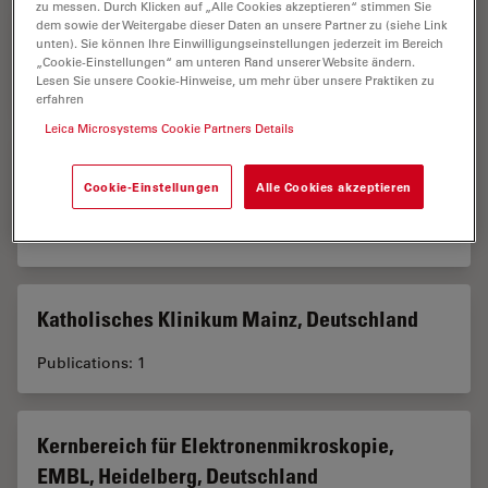
zu messen. Durch Klicken auf „Alle Cookies akzeptieren“ stimmen Sie
dem sowie der Weitergabe dieser Daten an unsere Partner zu (siehe Link
Karolinska Institute, Stockholm, Sweden
unten). Sie können Ihre Einwilligungseinstellungen jederzeit im Bereich
„Cookie-Einstellungen“ am unteren Rand unserer Website ändern.
Publications: 1
Lesen Sie unsere Cookie-Hinweise, um mehr über unsere Praktiken zu
erfahren
Leica Microsystems Cookie Partners Details
Katholisches Klinikum Koblenz · Montabaur,
Cookie-Einstellungen
Alle Cookies akzeptieren
Koblenz, Deutschland
Publications: 1
Katholisches Klinikum Mainz, Deutschland
Publications: 1
Kernbereich für Elektronenmikroskopie,
EMBL, Heidelberg, Deutschland