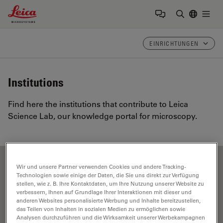
Leica Microsystems Logo
Togg
Suchbegrif
EINRICHTUNGEN
Institutions
Find here the institutions that contribute to Leica
Science Lab, our knowledge portal for microscopy.
Wir und unsere Partner verwenden Cookies und andere Tracking-
Show all
A
B
C
D
'
E
F
G
H
I
J
K
Technologien sowie einige der Daten, die Sie uns direkt zur Verfügung
stellen, wie z. B. Ihre Kontaktdaten, um Ihre Nutzung unserer Website zu
L
M
N
O
P
R
S
T
U
V
W
verbessern, Ihnen auf Grundlage Ihrer Interaktionen mit dieser und
anderen Websites personalisierte Werbung und Inhalte bereitzustellen,
das Teilen von Inhalten in sozialen Medien zu ermöglichen sowie
Analysen durchzuführen und die Wirksamkeit unserer Werbekampagnen