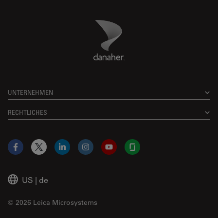
Danaher Logo
Footer
UNTERNEHMEN
RECHTLICHES
Facebook
X
LinkedIn
Instagram
YouTube
Glassdoor
US
|
de
© 2026 Leica Microsystems