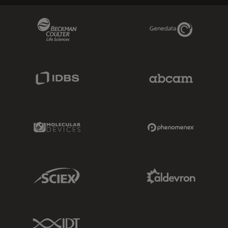
Beckman Coulter Link
Genedata Link
IDBS Link
Abcam Limited
Molecular Devices Link
Phenomenex L
Sciex Link
Aldevron Link
IDT Link