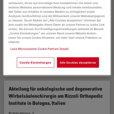
verbessern, Ihnen auf Grundlage Ihrer Interaktionen mit dieser und
anderen Websites personalisierte Werbung und Inhalte bereitzustellen,
Abrahamson Pediatric Eye Institute,
das Teilen von Inhalten in sozialen Medien zu ermöglichen sowie
Cincinnati Children’s Hospital Medical Center
Analysen durchzuführen und die Wirksamkeit unserer Werbekampagnen
zu messen. Durch Klicken auf „Alle Cookies akzeptieren“ stimmen Sie
dem sowie der Weitergabe dieser Daten an unsere Partner zu (siehe Link
Publications: 2
unten). Sie können Ihre Einwilligungseinstellungen jederzeit im Bereich
„Cookie-Einstellungen“ am unteren Rand unserer Website ändern.
Lesen Sie unsere Cookie-Hinweise, um mehr über unsere Praktiken zu
erfahren
Abteilung für Hals-, Nasen- und
Leica Microsystems Cookie Partners Details
Ohrenheilkunde am Universitätskrankenhaus
von Bordeaux, Frankreich
Cookie-Einstellungen
Alle Cookies akzeptieren
Publications: 2
Abteilung für onkologische und degenerative
Wirbelsäulenchirurgie am Rizzoli Orthopedic
Institute in Bologna, Italien
Publications: 1