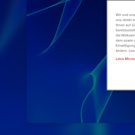
Wir und uns
uns direkt z
Ihnen auf G
bereitzuste
die Wirksam
dem sowie d
Einwilligun
ändern. Les
Leica Micro