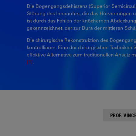
Die Bogengangsdehiszenz (Superior Semicircula
Störung des Innenohrs, die das Hörvermögen und
ist durch das Fehlen der knöchernen Abdecku
gekennzeichnet, der zur Dura der mittleren Schä
Die chirurgische Rekonstruktion des Bogengang
kontrollieren. Eine der chirurgischen Techniken i
effektive Alternative zum traditionellen Ansatz m
[1]
.
PROF. VIN