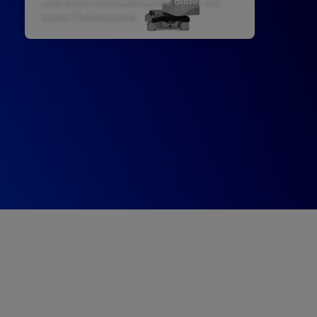
und bietet hochauflösende Bilder mit
hoher Tiefenschärfe.