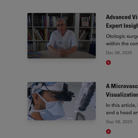
Advanced Vis
Expert Insig
Otologic sur
within the co
Dec 08, 2025
Read article
A Microvasc
Visualizatio
In this articl
and a head a
Sep 08, 2025
Read article