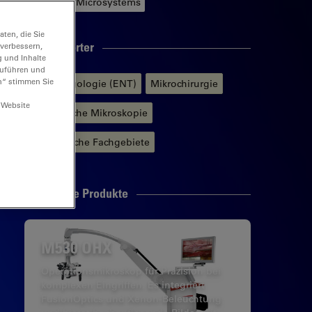
Leica Microsystems
ten, die Sie
Schlagwörter
 verbessern,
g und Inhalte
hzuführen und
n“ stimmen Sie
Otolaryngologie (ENT)
Mikrochirurgie
 Website
Chirurgische Mikroskopie
Medizinische Fachgebiete
Verwandte Produkte
M530 OHX
Operationsmikroskop für Präzision bei
komplexen Eingriffen. Es integriert
FusionOptics und Xenon-Beleuchtung