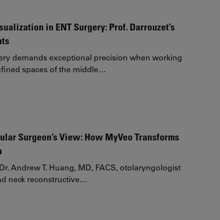
ualization in ENT Surgery: Prof. Darrouzet’s
hts
gery demands exceptional precision when working
nfined spaces of the middle…
ular Surgeon’s View: How MyVeo Transforms
n
e, Dr. Andrew T. Huang, MD, FACS, otolaryngologist
nd neck reconstructive…