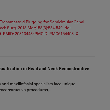
f Transmastoid Plugging for Semicircular Canal
k Surg. 2018 Mar;158(3):534-540. doi:
 9. PMID: 29313443; PMCID: PMC6154498.
ualization in Head and Neck Reconstructive
and maxillofacial specialists face unique
 reconstructive procedures,…