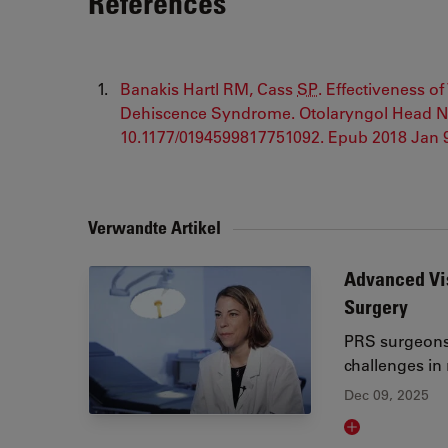
References
Banakis Hartl RM, Cass
SP
. Effectiveness o
Dehiscence Syndrome. Otolaryngol Head Nec
10.1177/0194599817751092. Epub 2018 Jan
Verwandte Artikel
Advanced Vis
Surgery
PRS surgeons 
challenges in
Dec 09, 2025
Read article