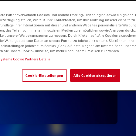
ere Partner verwenden Cookies und andere Tracking-Technologien sowie einige der Da
ur Verfügung stellen, wie z. B. Ihre Kontaktdaten, um Ihre Nutzung unserer Website zu
rundlage Ihrer Interaktionen mit dieser und anderen Websites personalisierte Werbun
llen, das Teilen von Inhalten in sozialen Medien zu ermöglichen sowie Analysen durc
keit unserer Werbekampagnen zu messen. Durch Klicken auf „Alle Cookies akzeptiere
er Weitergabe dieser Daten an unsere Partner zu (siehe Link unten). Sie können Ihre
gseinstellungen jederzeit im Bereich „Cookie-Einstellungen“ am unteren Rand unserer
en Sie unsere Cookie-Hinweise, um mehr über unsere Praktiken zu erfahren
systems Cookie Partners Details
Cookie-Einstellungen
Alle Cookies akzeptieren