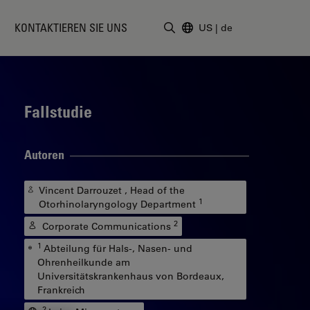
KONTAKTIEREN SIE UNS
US
|
de
Suchbegriff eingeben
Fallstudie
Autoren
Vincent Darrouzet , Head of the
1
Otorhinolaryngology Department
2
Corporate Communications
1
Abteilung für Hals-, Nasen- und
Ohrenheilkunde am
Universitätskrankenhaus von Bordeaux,
Frankreich
2