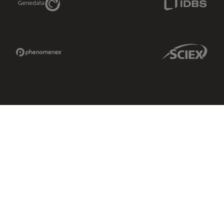
Phenomenex Link
Sciex Link