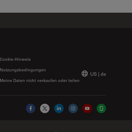
Cookie-Hinweis
Nutzungsbedingungen
US
|
de
Meine Daten nicht verkaufen oder teilen
Facebook
X
LinkedIn
Instagram
YouTube
Glassdoor
Abcam Limited Link