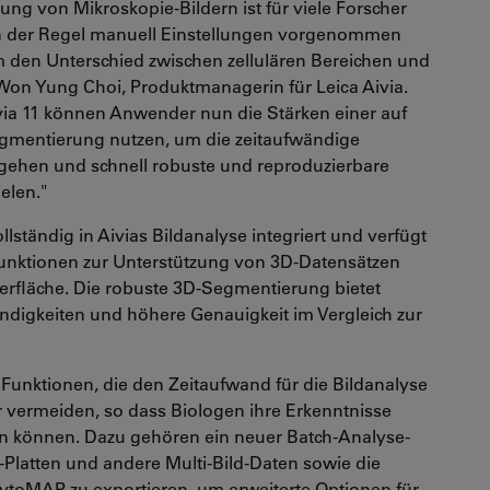
ung von Mikroskopie-Bildern ist für viele Forscher
 in der Regel manuell Einstellungen vorgenommen
den Unterschied zwischen zellulären Bereichen und
Won Yung Choi, Produktmanagerin für Leica Aivia.
ivia 11 können Anwender nun die Stärken einer auf
gmentierung nutzen, um die zeitaufwändige
gehen und schnell robuste und reproduzierbare
elen."
llständig in Aivias Bildanalyse integriert und verfügt
funktionen zur Unterstützung von 3D-Datensätzen
berfläche. Die robuste 3D-Segmentierung bietet
ndigkeiten und höhere Genauigkeit im Vergleich zur
 Funktionen, die den Zeitaufwand für die Bildanalyse
 vermeiden, so dass Biologen ihre Erkenntnisse
en können. Dazu gehören ein neuer Batch-Analyse-
-Platten und andere Multi-Bild-Daten sowie die
 CytoMAP zu exportieren, um erweiterte Optionen für