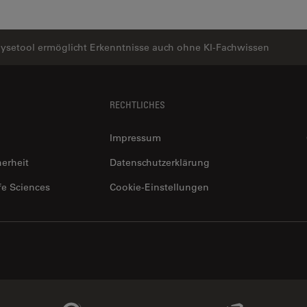
lysetool ermöglicht Erkenntnisse auch ohne KI-Fachwissen
RECHTLICHES
Impressum
herheit
Datenschutzerklärung
fe Sciences
Cookie-Einstellungen
Genedata Link
IDBS Link