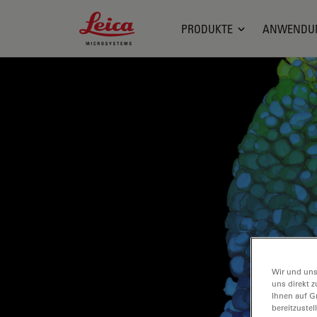
Leica Microsystems Logo
PRODUKTE
ANWENDU
Wir und uns
uns direkt z
Ihnen auf G
bereitzuste