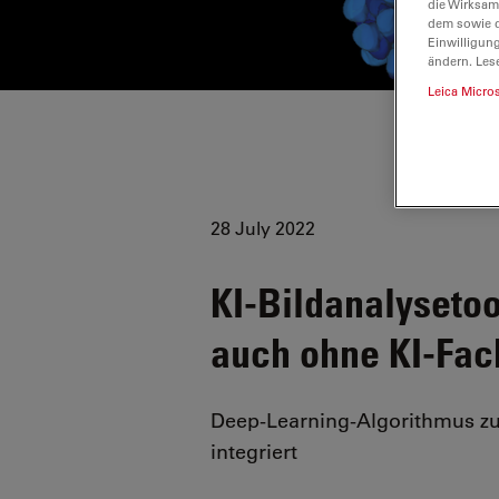
die Wirksam
dem sowie d
Einwilligun
ändern. Les
Leica Micro
28 July 2022
KI-Bildanalysetoo
auch ohne KI-Fa
Deep-Learning-Algorithmus zur
integriert