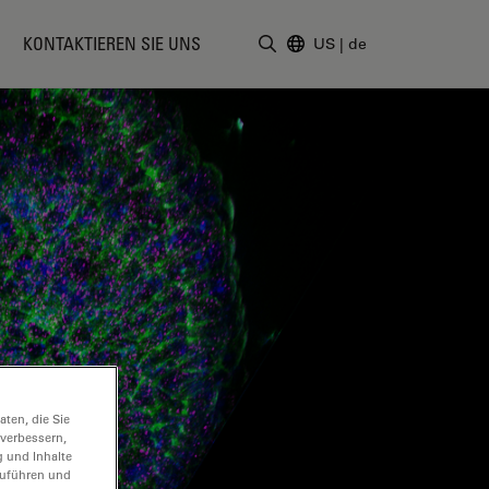
KONTAKTIEREN SIE UNS
US
|
de
Suchbegriff eingeben
ten, die Sie
 verbessern,
g und Inhalte
hzuführen und