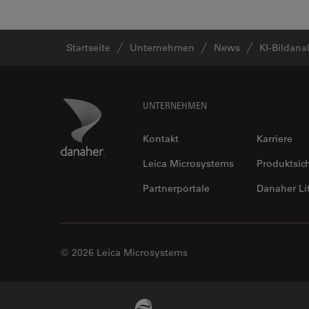
Startseite
Unternehmen
News
KI-Bildana
Footer
Danaher Logo
UNTERNEHMEN
Kontakt
Karriere
Leica Microsystems
Produktsic
Partnerportale
Danaher Li
© 2026 Leica Microsystems
Beckman Coulter Link