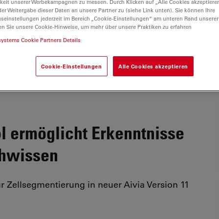
keit unserer Werbekampagnen zu messen. Durch Klicken auf „Alle Cookies akzeptiere
er Weitergabe dieser Daten an unsere Partner zu (siehe Link unten). Sie können Ihre
gseinstellungen jederzeit im Bereich „Cookie-Einstellungen“ am unteren Rand unserer
en Sie unsere Cookie-Hinweise, um mehr über unsere Praktiken zu erfahren
systems Cookie Partners Details
Cookie-Einstellungen
Alle Cookies akzeptieren
l ermöglicht Erkenntnisse
chwissen
 Zellsegmentierung in neuer Aivia Version 11