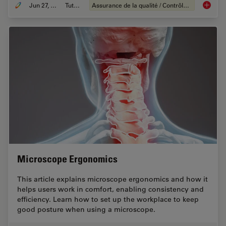
Jun 27, 2023
Tutoriel
Assurance de la qualité / Contrôle de la qualité
What is
Microscope Ergonomics
This article explains microscope ergonomics and how it
helps users work in comfort, enabling consistency and
efficiency. Learn how to set up the workplace to keep
good posture when using a microscope.