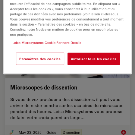
mesurer l’efficacité de nos campagnes publicitaires. En cliquant sur «
Accepter tous les cookies », vous consentez à leur utilisation et au
partage de ces données avec nos partenaires (voir le lien ci-dessous).
Vous pouvez modifier vos préférences de consentement à tout moment
dans la section « Paramètres des cookies » en bas de notre site.
Consultez notre Notice en matière de cookies pour en savoir plus sur
nos pratiques.
Leica Microsystems Cookie Partners Details
Paramètres des cookies
Autoriser tous les cookies
Microscopes de dissection
Si vous devez procéder à des dissections, il peut vous
arriver de rester penché sur les oculaires du microscope
pendant des heures. Leica Microsystems vous propose
de faire votre choix parmi un large…
May 23, 2025
Guide
Dissection
Microsc