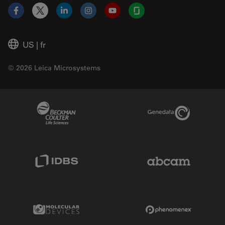
Facebook
X
LinkedIn
Instagram
YouTube
Glassdoor
US
|
fr
© 2026 Leica Microsystems
Beckman Coulter Link
Genedata Link
IDBS Link
Abcam Limited
Molecular Devices Link
Phenomenex L