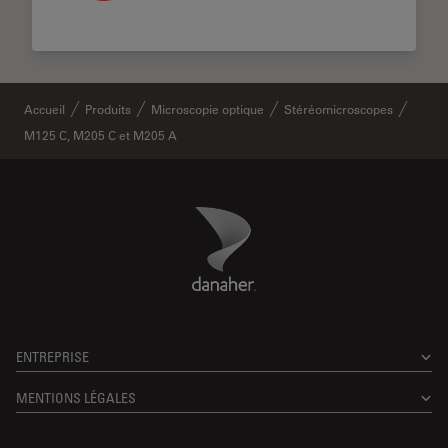
Accueil
Produits
Microscopie optique
Stéréomicroscopes
M125 C, M205 C et M205 A
Danaher Logo
Footer
ENTREPRISE
MENTIONS LÉGALES