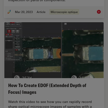
inspection of parts or components.
Mar 20, 2023
Article
Microscopie optique
Microsco
How To Create EDOF (Extended Depth of
Focus) Images
Watch this video to see how you can rapidly record
sharp optical microscope images of samples with a