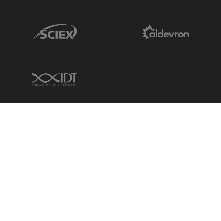
Sciex Link
Aldevron Link
IDT Link