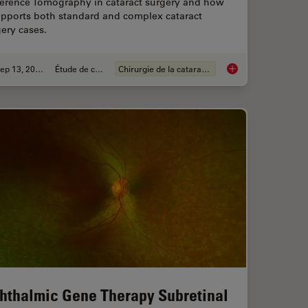
erence Tomography in cataract surgery and how
upports both standard and complex cataract
ery cases.
Sep 13, 2023
Étude de cas
Chirurgie de la cataracte
OCT Helps Gain Greater Insight in Glaucoma Surgery
Ophthalmology: Visua
hthalmic Gene Therapy Subretinal