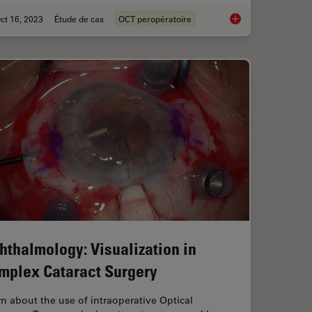
ct 16, 2023
Étude de cas
OCT peropératoire
rgery: Benefits of Utilizing Intraoperative OCT
Intraoperative OCT-A
hthalmology: Visualization in
mplex Cataract Surgery
n about the use of intraoperative Optical