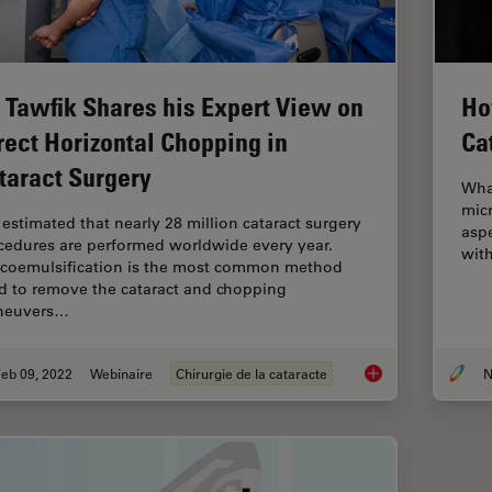
. Tawfik Shares his Expert View on
Ho
rect Horizontal Chopping in
Ca
taract Surgery
What
micr
s estimated that nearly 28 million cataract surgery
aspe
cedures are performed worldwide every year.
wit
coemulsification is the most common method
d to remove the cataract and chopping
neuvers…
eb 09, 2022
Webinaire
Chirurgie de la cataracte
N
Dr. Tawfik Shares hi