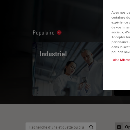
Avec nos par
certaines d
expérience u
de vos inter
Populaire
sociaux, d’e
Show subnavigation
Accepter tou
partenaires
dans la sect
Industriel
The
pour en savo
Leica Micro
Mi
Op