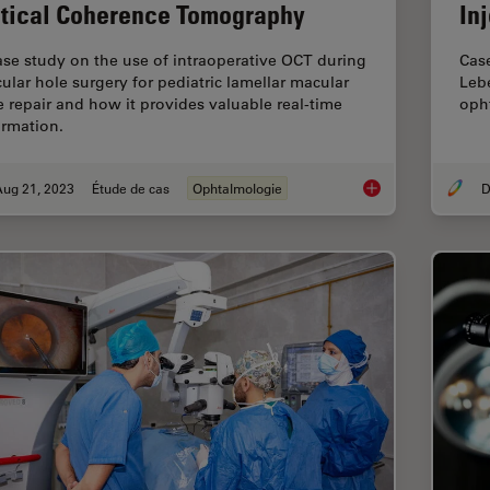
tical Coherence Tomography
In
ase study on the use of intraoperative OCT during
Case
ular hole surgery for pediatric lamellar macular
Leb
e repair and how it provides valuable real-time
opht
ormation.
Aug 21, 2023
Étude de cas
Ophtalmologie
D
Improve Macular Ho