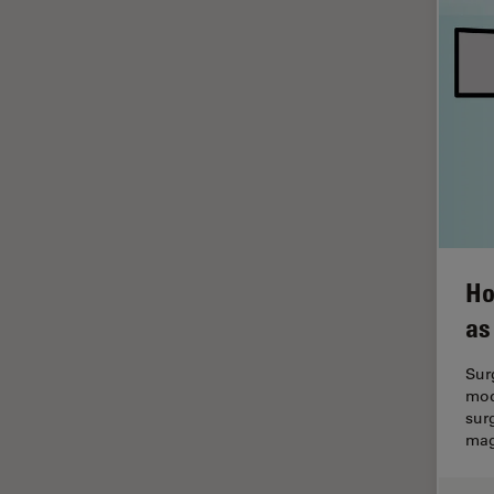
Imagerie quantitative
Imagerie THUNDER
Immunofluorescence
Industrie des métaux
Industrie électronique et des
semi-conducteurs
Intelligence Artificielle
Inverted Microscopy
Ho
L'histoire
as
Les bases de la microscopie
Sur
Limite de diffraction
mod
Logiciel de microscope
sur
mag
Maladies neurodégénératives
Médecine Légale