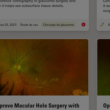
erence Tomography in glaucoma surgery and
Coh
 it helps see subsurface tissue details.
it s
surg
Sep 25, 2023
Étude de cas
Chirurgie du glaucome
How Intraoperative 
prove Macular Hole Surgery with
Op