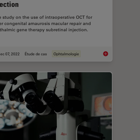
jection
 study on the use of intraoperative OCT for
er congenital amaurosis macular repair and
halmic gene therapy subretinal injection.
ec 07, 2022
Étude de cas
Ophtalmologie
le Surgery with Optical Coherence Tomography
Ophthalmic Gene Ther