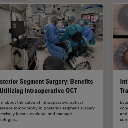
sterior Segment Surgery: Benefits
In
 Utilizing Intraoperative OCT
Tr
rn about the value of intraoperative optical
Lear
erence tomography in posterior segment surgery
coh
precisely locate, evaluate and manage
and 
hologies.
cor