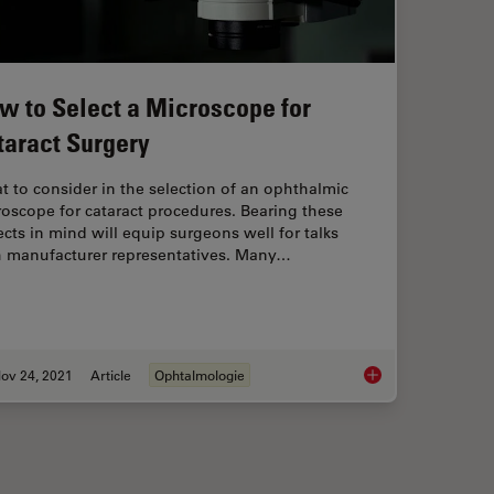
w to Select a Microscope for
taract Surgery
 to consider in the selection of an ophthalmic
oscope for cataract procedures. Bearing these
cts in mind will equip surgeons well for talks
h manufacturer representatives. Many…
ov 24, 2021
Article
Ophtalmologie
s Expert View on Direct Horizontal Chopping in Cataract Surgery
How to Select a Micr