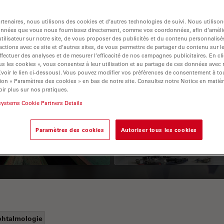
tenaires, nous utilisons des cookies et d’autres technologies de suivi. Nous utiliso
onnées que vous nous fournissez directement, comme vos coordonnées, afin d’amélio
tilisateur sur notre site, de vous proposer des publicités et du contenu personnalisé
actions avec ce site et d’autres sites, de vous permettre de partager du contenu sur l
ffectuer des analyses et de mesurer l’efficacité de nos campagnes publicitaires. En cl
s les cookies », vous consentez à leur utilisation et au partage de ces données avec
 (voir le lien ci-dessous). Vous pouvez modifier vos préférences de consentement à 
ion « Paramètres des cookies » en bas de notre site. Consultez notre Notice en matiè
 Polarization
Key Factors to
ir plus sur nos pratiques.
systems Cookie Partners Details
croscopy Principle
Consider When
Selecting a Stereo
Paramètres des cookies
Autoriser tous les cookies
Microscope
htalmologie