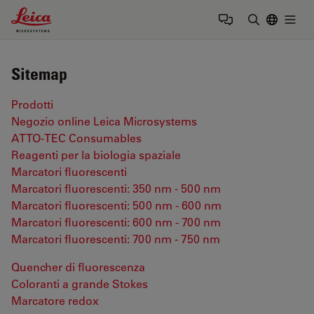
Leica Microsystems Logo
Togg
Inserire il 
Sitemap
Prodotti
Negozio online Leica Microsystems
ATTO-TEC Consumables
Reagenti per la biologia spaziale
Marcatori fluorescenti
Marcatori fluorescenti: 350 nm - 500 nm
Marcatori fluorescenti: 500 nm - 600 nm
Marcatori fluorescenti: 600 nm - 700 nm
Marcatori fluorescenti: 700 nm - 750 nm
Quencher di fluorescenza
Coloranti a grande Stokes
Marcatore redox