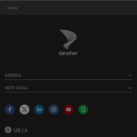
Home
Danaher Logo
Footer
AZIENDA
NOTE LEGALI
Facebook
X
LinkedIn
Instagram
YouTube
Glassdoor
US
|
it