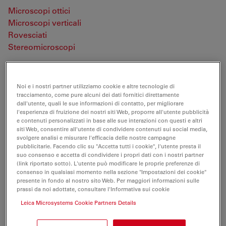
Microscopi ottici
Microscopi verticali
Rovesciati
Stereomicroscopi
Microscopi confocali
Microscopi Light Sheet
Noi e i nostri partner utilizziamo cookie e altre tecnologie di
Microscopi digitali
tracciamento, come pure alcuni dei dati fornitici direttamente
Microscopi operatori
dall'utente, quali le sue informazioni di contatto, per migliorare
l'esperienza di fruizione dei nostri siti Web, proporre all'utente pubblicità
EM Preparazione del campione
e contenuti personalizzati in base alle sue interazioni con questi e altri
Objectivefinder
siti Web, consentire all'utente di condividere contenuti sui social media,
svolgere analisi e misurare l'efficacia delle nostre campagne
Software per microscopia
pubblicitarie. Facendo clic su "Accetta tutti i cookie", l'utente presta il
Telecamere per microscopio
suo consenso e accetta di condividere i propri dati con i nostri partner
Accessori
(link riportato sotto). L'utente può modificare le proprie preferenze di
consenso in qualsiasi momento nella sezione "Impostazioni dei cookie"
Obiettivi
presente in fondo al nostro sito Web. Per maggiori informazioni sulle
Classi di obiettivo
prassi da noi adottate, consultare l'Informativa sui cookie
Etichettatura degli obiettivi
Leica Microsystems Cookie Partners Details
Illuminazione