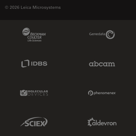
© 2026 Leica Microsystems
Beckman Coulter Link
Genedata Link
IDBS Link
Abcam Limited
Molecular Devices Link
Phenomenex L
Sciex Link
Aldevron Link