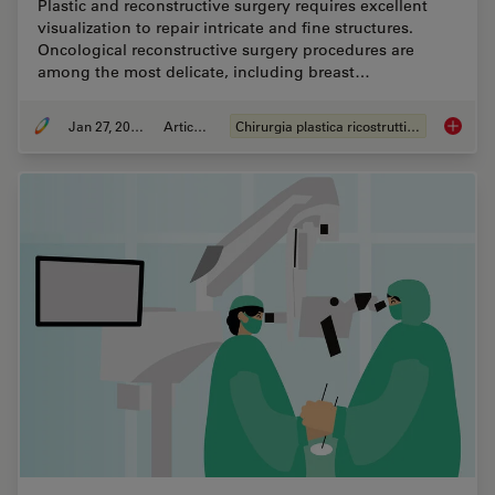
Plastic and reconstructive surgery requires excellent
visualization to repair intricate and fine structures.
Oncological reconstructive surgery procedures are
among the most delicate, including breast…
Jan 27, 2022
Articolo
Chirurgia plastica ricostruttiva
How to 