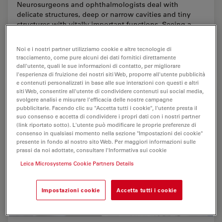
Neurosurgeons and ophthalmologists deal with
delicate structures, deep or narrow cavities and tiny
structures with vitally important functions. Seeing a
clear, large 3D area of the surgical field in…
Noi e i nostri partner utilizziamo cookie e altre tecnologie di
tracciamento, come pure alcuni dei dati fornitici direttamente
Dec 18, 2025
Articolo
Neurochirurgia
A Large
dall'utente, quali le sue informazioni di contatto, per migliorare
l'esperienza di fruizione dei nostri siti Web, proporre all'utente pubblicità
e contenuti personalizzati in base alle sue interazioni con questi e altri
siti Web, consentire all'utente di condividere contenuti sui social media,
svolgere analisi e misurare l'efficacia delle nostre campagne
pubblicitarie. Facendo clic su "Accetta tutti i cookie", l'utente presta il
suo consenso e accetta di condividere i propri dati con i nostri partner
(link riportato sotto). L'utente può modificare le proprie preferenze di
consenso in qualsiasi momento nella sezione "Impostazioni dei cookie"
presente in fondo al nostro sito Web. Per maggiori informazioni sulle
prassi da noi adottate, consultare l'Informativa sui cookie
Leica Microsystems Cookie Partners Details
Impostazioni cookie
Accetta tutti i cookie