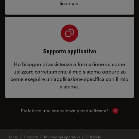
licenses.
Supporto applicativo
Ho bisogno di assistenza o formazione su come
utilizzare correttamente il mio sistema oppure su
come eseguire un’applicazione specifica con il mio
sistema.
Preferisce una consulenza personalizzata?
Show local 
Home
Prodotti
Microscopi operatori
PROvido