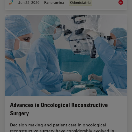
Jun 22, 2026
Panoramica
Odontoiatria
Dental L
Advances in Oncological Reconstructive
Surgery
Decision making and patient care in oncological
reconstructive surgery have considerably evolved in