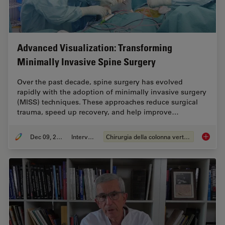
Advanced Visualization: Transforming
Minimally Invasive Spine Surgery
Over the past decade, spine surgery has evolved
rapidly with the adoption of minimally invasive surgery
(MISS) techniques. These approaches reduce surgical
trauma, speed up recovery, and help improve…
Dec 09, 2025
Intervista
Chirurgia della colonna vertebrale
Advance