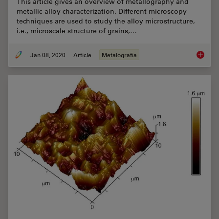
This article gives an overview of metallography and
metallic alloy characterization. Different microscopy
techniques are used to study the alloy microstructure,
i.e., microscale structure of grains,…
Jan 08, 2020
Article
Metalografia
Metallo