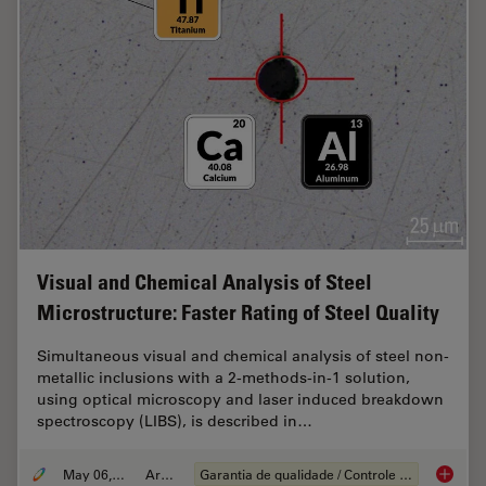
Visual and Chemical Analysis of Steel
Microstructure: Faster Rating of Steel Quality
Simultaneous visual and chemical analysis of steel non-
metallic inclusions with a 2-methods-in-1 solution,
using optical microscopy and laser induced breakdown
spectroscopy (LIBS), is described in…
May 06, 2020
Article
Garantia de qualidade / Controle de qualidade
Visual a