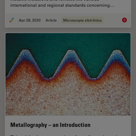
international and regional standards concerning…
Apr 28, 2020
Article
Microscopia eletrônica
Rate th
Metallography – an Introduction