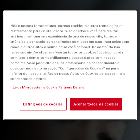
Nós e nossos fornecedores usamos cookies e outras tecnologias de
rastreamento para coletar dados relacionados a você para realizar
análises, melhorar sua experiência de uso de nosso site, fornecer
anúncios e conteúdo personalizados com base em suas interações com
esses e outros sites e permitir que você compartilhe conteúdo nas
redes sociais. Ao clicar em “Aceitar todos os cookies”, você concorda
com isso e com o compartilhamento desses dados com nossos
parceiros. Você pode alterar suas preferências de consentimento a
qualquer momento na seção “Configurações de Cookies” na parte
inferior do nosso site. Revise nosso Aviso de Cookies para saber mais
sobre nossas práticas.
Leica Microsystems Cookie Partners Details
Definições de cookies
Aceitar todos os cookies