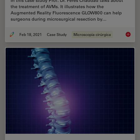
In this case study Prof. Dr. Feres Chaddad talks about
the treatment of AVMs. It illustrates how the
Augmented Reality Fluorescence GLOW800 can help
surgeons during microsurgical resection by…
Feb 18, 2021
Case Study
Microscopia cirúrgica
GLOW800