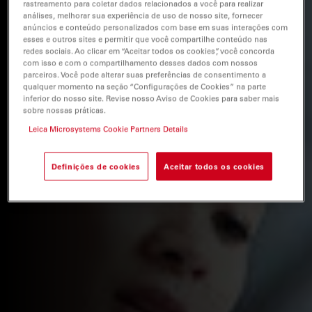
rastreamento para coletar dados relacionados a você para realizar
análises, melhorar sua experiência de uso de nosso site, fornecer
anúncios e conteúdo personalizados com base em suas interações com
esses e outros sites e permitir que você compartilhe conteúdo nas
redes sociais. Ao clicar em “Aceitar todos os cookies”, você concorda
com isso e com o compartilhamento desses dados com nossos
parceiros. Você pode alterar suas preferências de consentimento a
qualquer momento na seção “Configurações de Cookies” na parte
inferior do nosso site. Revise nosso Aviso de Cookies para saber mais
sobre nossas práticas.
Leica Microsystems Cookie Partners Details
Definições de cookies
Aceitar todos os cookies