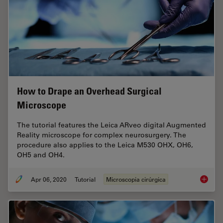
How to Drape an Overhead Surgical
Microscope
The tutorial features the Leica ARveo digital Augmented
Reality microscope for complex neurosurgery. The
procedure also applies to the Leica M530 OHX, OH6,
OH5 and OH4.
Apr 06, 2020
Tutorial
Microscopia cirúrgica
How to 