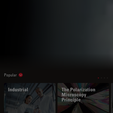
Popular
Show subnavigation
Industrial
The Polarization
Microscopy
Principle