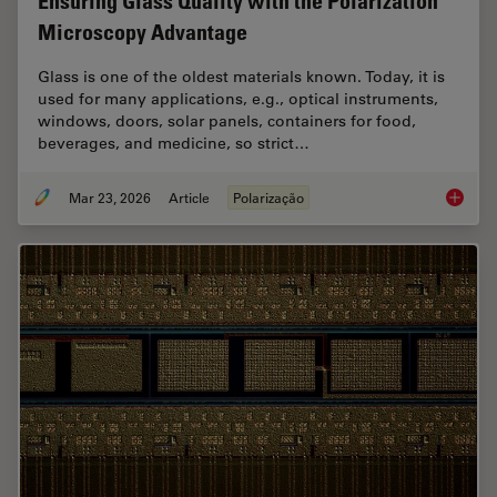
Ensuring Glass Quality with the Polarization
Microscopy Advantage
Glass is one of the oldest materials known. Today, it is
used for many applications, e.g., optical instruments,
windows, doors, solar panels, containers for food,
beverages, and medicine, so strict…
Mar 23, 2026
Article
Polarização
Ensurin