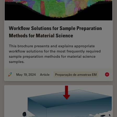
Workflow Solutions for Sample Preparation
Methods for Material Science
This brochure presents and explains appropriate
workflow solutions for the most frequently required
sample preparation methods for material science
samples.
May 19, 2024
Article
Preparação de amostras EM
Workflo