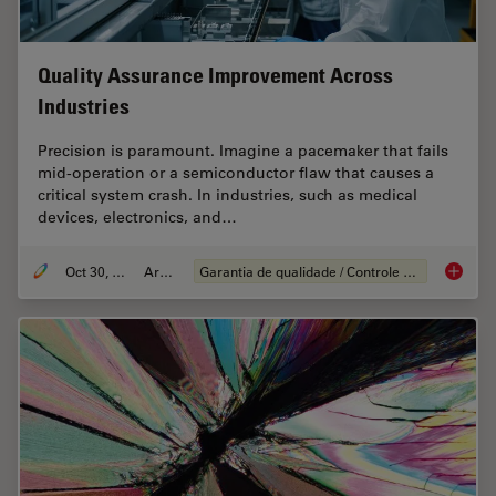
Quality Assurance Improvement Across
Industries
Precision is paramount. Imagine a pacemaker that fails
mid-operation or a semiconductor flaw that causes a
critical system crash. In industries, such as medical
devices, electronics, and…
Oct 30, 2025
Article
Garantia de qualidade / Controle de qualidade
Quality