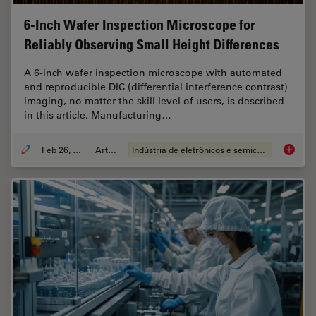
6-Inch Wafer Inspection Microscope for
Reliably Observing Small Height Differences
A 6-inch wafer inspection microscope with automated
and reproducible DIC (differential interference contrast)
imaging, no matter the skill level of users, is described
in this article. Manufacturing…
Feb 26, 2026
Article
Indústria de eletrônicos e semicondutores
6-Inch 