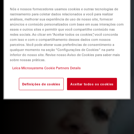
Nós e nossos fornecedores usamos cookies e outras tecnologias de
rastreamento para coletar dados relacionados a você para realizar
análises, melhorar sua experiência de uso de nosso site, fornecer
anúncios e conteúdo personalizados com base em suas interações com
esses e outros sites e permitir que você compartilhe conteúdo nas
redes sociais. Ao clicar em “Aceitar todos os cookies”, você concorda
com isso e com o compartilhamento desses dados com nossos
parceiros. Você pode alterar suas preferências de consentimento a
qualquer momento na seção “Configurações de Cookies” na parte
inferior do nosso site. Revise nosso Aviso de Cookies para saber mais
sobre nossas práticas.
Leica Microsystems Cookie Partners Details
Definições de cookies
Aceitar todos os cookies