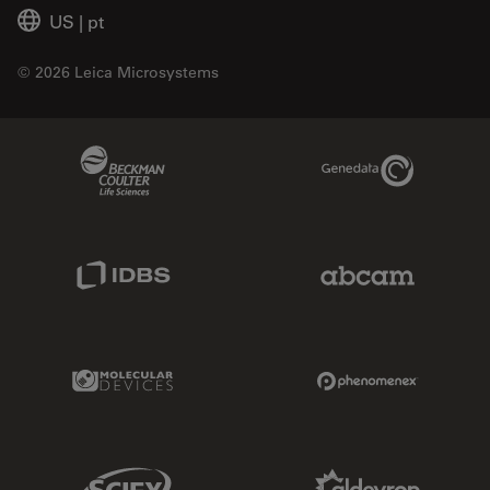
US
|
pt
© 2026 Leica Microsystems
Beckman Coulter Link
Genedata Link
IDBS Link
Abcam Limited
Molecular Devices Link
Phenomenex L
Sciex Link
Aldevron Link