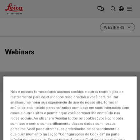
Leica Microsystems Logo
Togg
Insira o te
WEBINARS
Webinars
FILTER ARTICLES
Nós e nossos fornecedores usamos cookies e outras tecnologias de
rastreamento para coletar dados relacionados a você para realizar
análises, melhorar sua experiência de uso de nosso site, fornecer
Análise de cortes transversais para componentes
anúncios e conteúdo personalizados com base em suas interações com
esses e outros sites e permitir que você compartilhe conteúdo nas
eletrônicos
redes sociais. Ao clicar em “Aceitar todos os cookies”, você concorda
com isso e com o compartilhamento desses dados com nossos
parceiros. Você pode alterar suas preferências de consentimento a
qualquer momento na seção “Configurações de Cookies” na parte
inferior do nosso site. Revise nosso Aviso de Cookies para saber mais