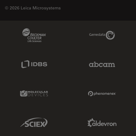
© 2026 Leica Microsystems
Beckman Coulter Link
Genedata Link
IDBS Link
Abcam Limited
Molecular Devices Link
Phenomenex L
Sciex Link
Aldevron Link