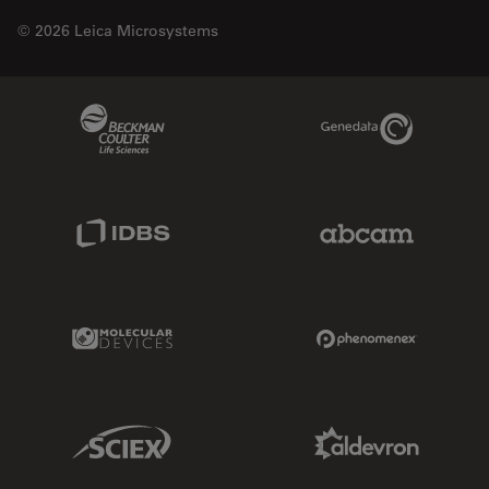
© 2026 Leica Microsystems
Beckman Coulter Link
Genedata Link
IDBS Link
Abcam Limited
Molecular Devices Link
Phenomenex L
Sciex Link
Aldevron Link