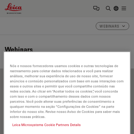
Leica Microsystems Logo
Togg
Insira o te
WEBINARS
Webinars
Nós e nossos fornecedores usamos cookies e outras tecnologias de
rastreamento para coletar dados relacionados a você para realizar
análises, melhorar sua experiência de uso de nosso site, fornecer
anúncios e conteúdo personalizados com base em suas interações com
FILTER ARTICLES
esses e outros sites e permitir que você compartilhe conteúdo nas
redes sociais. Ao clicar em “Aceitar todos os cookies”, você concorda
com isso e com o compartilhamento desses dados com nossos
parceiros. Você pode alterar suas preferências de consentimento a
Pesquisa de peixe-zebra
qualquer momento na seção “Configurações de Cookies” na parte
inferior do nosso site. Revise nosso Aviso de Cookies para saber mais
sobre nossas práticas.
Leica Microsystems Cookie Partners Details