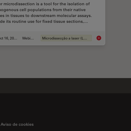
r microdissection is a tool for the isolation of
ogenous cell populations from their native
es in tissues to downstream molecular assays.
de its routine use for fixed tissue sections,…
Oct 16, 2018
Webinar
Microdissecção a laser (LMD)
ar Spatial Phenotypes with SPARCS
Live Cell Isolation b
Aviso de cookies