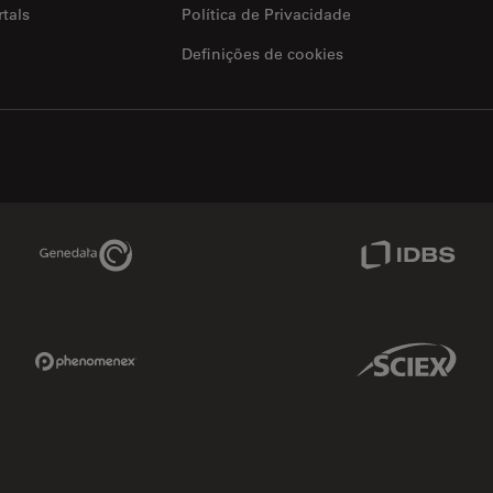
tals
Política de Privacidade
Definições de cookies
Genedata Link
IDBS Link
Phenomenex Link
Sciex Link