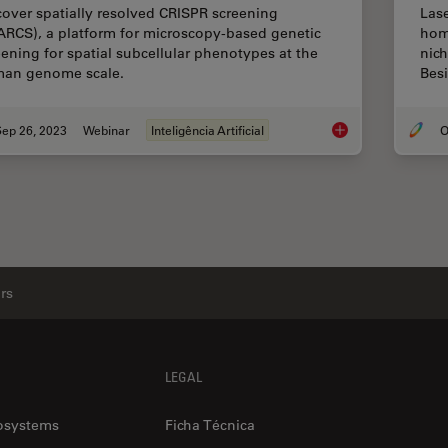
cover spatially resolved CRISPR screening
Lase
ARCS), a platform for microscopy-based genetic
hom
eening for spatial subcellular phenotypes at the
nich
an genome scale.
Besi
Sep 26, 2023
Webinar
Inteligência Artificial
Exploring Subcellul
rs
LEGAL
osystems
Ficha Técnica