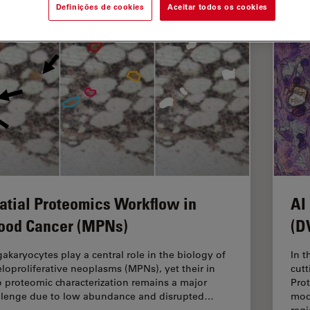
Definições de cookies
Aceitar todos os cookies
atial Proteomics Workflow in
AI
ood Cancer (MPNs)
(D
akaryocytes play a central role in the biology of
In t
loproliferative neoplasms (MPNs), yet their in
cut
o proteomic characterization remains a major
Pro
llenge due to low abundance and disrupted…
mod