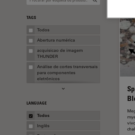
TAGS
Todos
Abertura numérica
acquisicao de imagem
THUNDER
Análise de cortes transversais
para componentes
eletrônicos
Sp
Análise de imagens
Bl
Análise de limpeza
LANGUAGE
Análise multiplex espacial
Meg
Todos
mye
Anatomia Patológica
viv
Inglês
cha
Aquisição de imagens