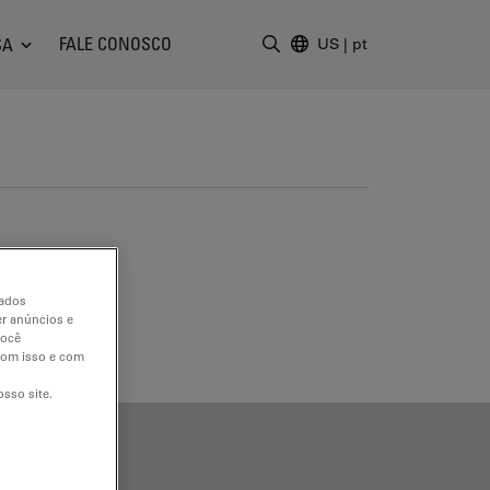
FALE CONOSCO
SA
US
|
pt
Insira o termo da pesquisa
dados
er anúncios e
você
 com isso e com
sso site.