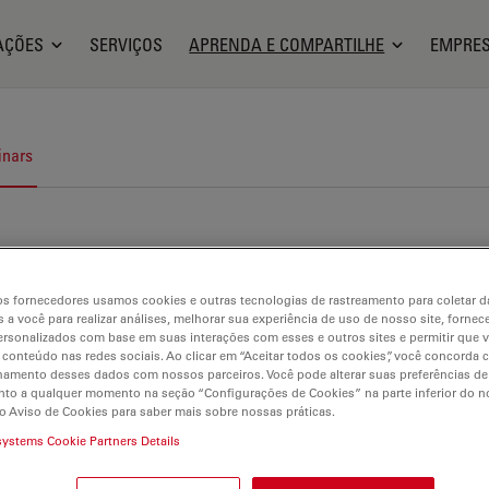
AÇÕES
SERVIÇOS
APRENDA E COMPARTILHE
EMPRE
nars
s fornecedores usamos cookies e outras tecnologias de rastreamento para coletar 
 a você para realizar análises, melhorar sua experiência de uso de nosso site, fornec
rsonalizados com base em suas interações com esses e outros sites e permitir que 
 conteúdo nas redes sociais. Ao clicar em “Aceitar todos os cookies”, você concorda
hamento desses dados com nossos parceiros. Você pode alterar suas preferências de
to a qualquer momento na seção “Configurações de Cookies” na parte inferior do no
o Aviso de Cookies para saber mais sobre nossas práticas.
systems Cookie Partners Details
crodissecção a laser (LMD)