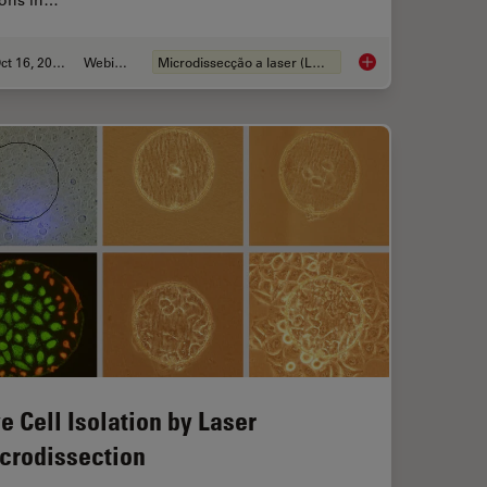
ions in…
Oct 16, 2025
Webinar
Microdissecção a laser (LMD)
Workflow in Blood Cancer (MPNs)
AI meets Deep Visua
ve Cell Isolation by Laser
crodissection