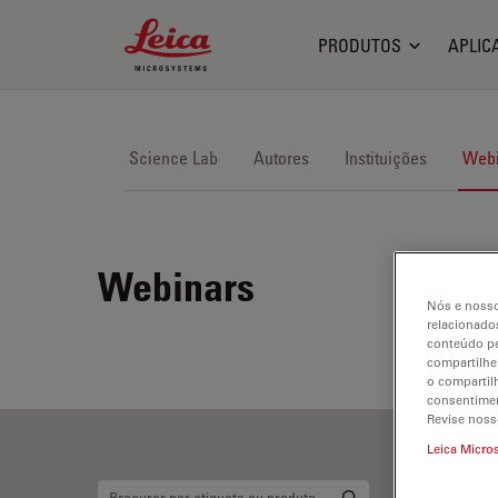
Leica Microsystems Logo
PRODUTOS
APLIC
Science Lab
Autores
Instituições
Webi
Webinars
Nós e nosso
relacionados
conteúdo pe
compartilhe
o compartil
consentimen
Revise noss
Leica Micro
Mi