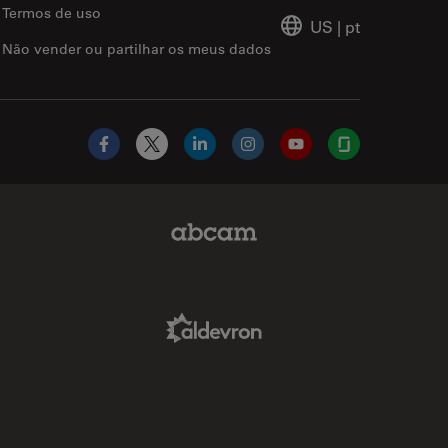
Termos de uso
US
|
pt
Não vender ou partilhar os meus dados
Facebook
X
LinkedIn
Instagram
YouTube
Glassdoor
Abcam Limited Link
Aldevron Link