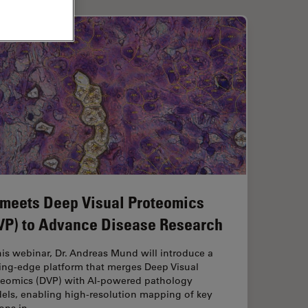
 meets Deep Visual Proteomics
VP) to Advance Disease Research
his webinar, Dr. Andreas Mund will introduce a
ting-edge platform that merges Deep Visual
teomics (DVP) with AI-powered pathology
els, enabling high-resolution mapping of key