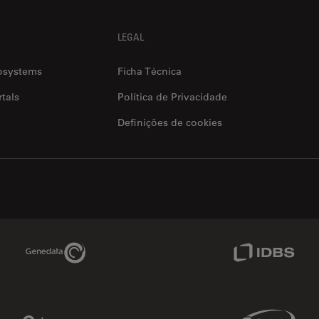
LEGAL
osystems
Ficha Técnica
tals
Política de Privacidade
Definições de cookies
Genedata Link
IDBS Link
Phenomenex Link
Sciex Link