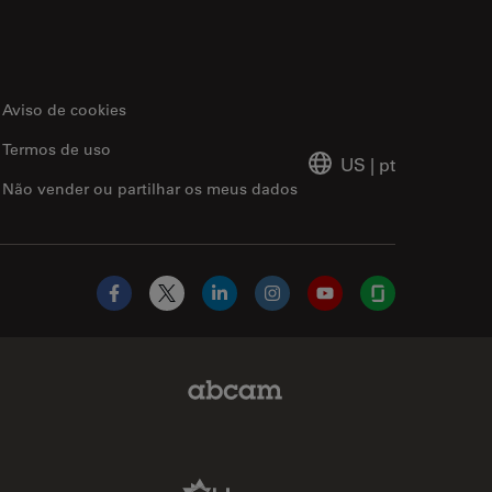
Aviso de cookies
Termos de uso
US
|
pt
Não vender ou partilhar os meus dados
Facebook
X
LinkedIn
Instagram
YouTube
Glassdoor
Abcam Limited Link
Aldevron Link