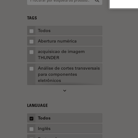
TAGS
Todos
Abertura numérica
acquisicao de imagem
THUNDER
Análise de cortes transversais
para componentes
eletrônicos
Análise de imagens
Análise de limpeza
LANGUAGE
Análise multiplex espacial
Todos
Anatomia Patológica
Inglês
Aquisição de imagens