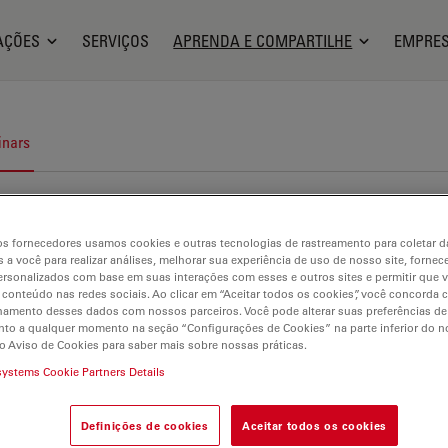
AÇÕES
SERVIÇOS
APRENDA E COMPARTILHE
EMPRE
nars
s fornecedores usamos cookies e outras tecnologias de rastreamento para coletar 
 a você para realizar análises, melhorar sua experiência de uso de nosso site, fornec
rsonalizados com base em suas interações com esses e outros sites e permitir que 
 conteúdo nas redes sociais. Ao clicar em “Aceitar todos os cookies”, você concorda
hamento desses dados com nossos parceiros. Você pode alterar suas preferências de
to a qualquer momento na seção “Configurações de Cookies” na parte inferior do no
o Aviso de Cookies para saber mais sobre nossas práticas.
systems Cookie Partners Details
Definições de cookies
Aceitar todos os cookies
pectroscopia de decomposição induzida por laser (LIBS)