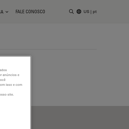
FALE CONOSCO
SA
US
|
pt
Insira o termo da pesquisa
dados
er anúncios e
você
 com isso e com
sso site.