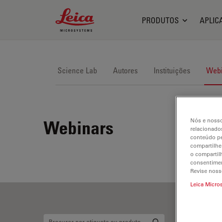
Leica Microsystems Logo
PRODUTOS
APLIC
Science Lab
Autores
Instituições
Webi
Nós e nosso
Webinars
relacionados
conteúdo pe
compartilhe
o compartil
consentimen
Revise noss
Leica Micro
Es