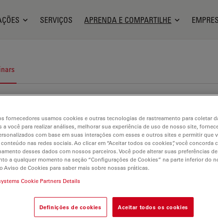
AÇÕES
SERVIÇOS
APRENDA E COMPARTILHE
EMPRE
nars
s fornecedores usamos cookies e outras tecnologias de rastreamento para coletar 
 a você para realizar análises, melhorar sua experiência de uso de nosso site, fornec
rsonalizados com base em suas interações com esses e outros sites e permitir que 
 conteúdo nas redes sociais. Ao clicar em “Aceitar todos os cookies”, você concorda
hamento desses dados com nossos parceiros. Você pode alterar suas preferências de
to a qualquer momento na seção “Configurações de Cookies” na parte inferior do no
o Aviso de Cookies para saber mais sobre nossas práticas.
systems Cookie Partners Details
Definições de cookies
Aceitar todos os cookies
tologia clínica