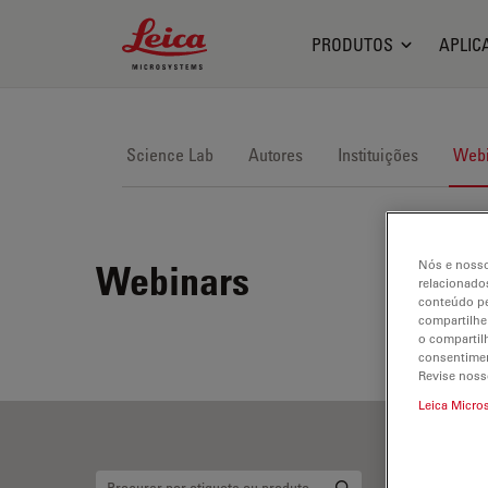
Leica Microsystems Logo
PRODUTOS
APLIC
Science Lab
Autores
Instituições
Webi
Nós e nosso
Webinars
relacionados
conteúdo pe
compartilhe
o compartil
consentimen
Revise noss
Leica Micro
Pa