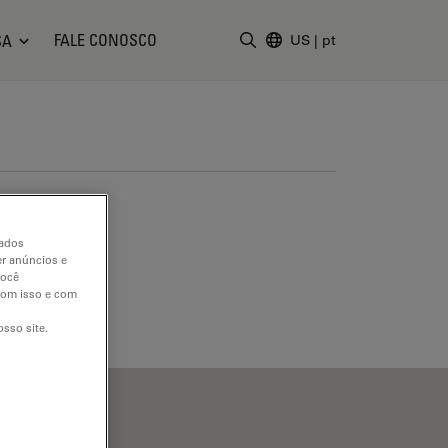
FALE CONOSCO
SA
US
|
pt
Insira o termo da pesquisa
dados
er anúncios e
você
 com isso e com
sso site.