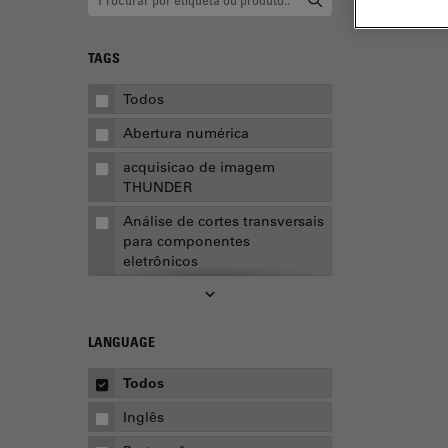
TAGS
Todos
Abertura numérica
acquisicao de imagem
THUNDER
Análise de cortes transversais
para componentes
eletrônicos
Análise de imagens
Análise de limpeza
LANGUAGE
Análise multiplex espacial
Todos
Anatomia Patológica
Inglês
Aquisição de imagens