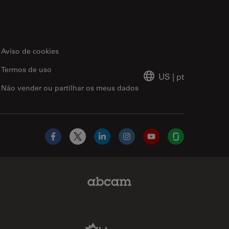
Aviso de cookies
Termos de uso
US
|
pt
Não vender ou partilhar os meus dados
Facebook
X
LinkedIn
Instagram
YouTube
Glassdoor
Abcam Limited Link
Aldevron Link