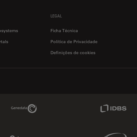
LEGAL
osystems
Ficha Técnica
tals
Política de Privacidade
Definições de cookies
Genedata Link
IDBS Link
Phenomenex Link
Sciex Link