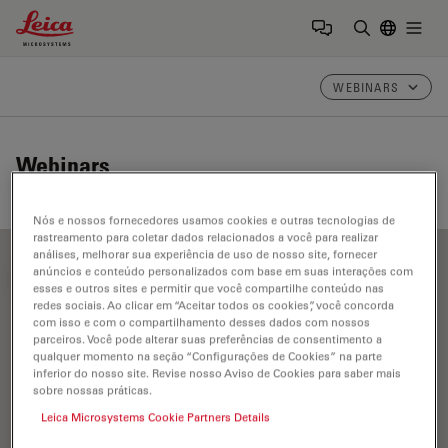
Leica Microsystems Logo
Togg
Insira o te
WEBINARS
Webinars
Nós e nossos fornecedores usamos cookies e outras tecnologias de
rastreamento para coletar dados relacionados a você para realizar
análises, melhorar sua experiência de uso de nosso site, fornecer
anúncios e conteúdo personalizados com base em suas interações com
FILTER ARTICLES
esses e outros sites e permitir que você compartilhe conteúdo nas
redes sociais. Ao clicar em “Aceitar todos os cookies”, você concorda
com isso e com o compartilhamento desses dados com nossos
parceiros. Você pode alterar suas preferências de consentimento a
TIRF
qualquer momento na seção “Configurações de Cookies” na parte
inferior do nosso site. Revise nosso Aviso de Cookies para saber mais
sobre nossas práticas.
Leica Microsystems Cookie Partners Details