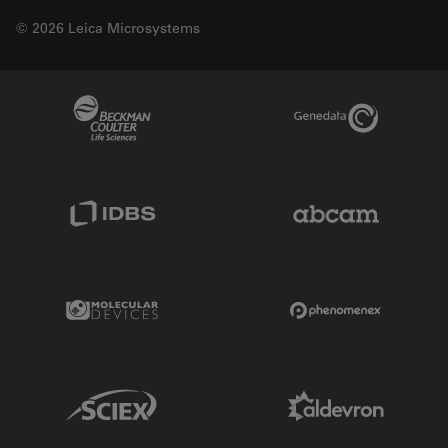
© 2026 Leica Microsystems
Beckman Coulter Link
Genedata Link
IDBS Link
Abcam Limited
Molecular Devices Link
Phenomenex L
Sciex Link
Aldevron Link