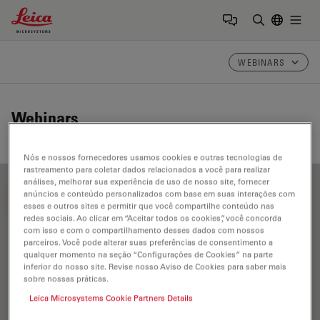
Leica Microsystems Logo
Togg
Insira o te
WEBINARS
Webinars
Nós e nossos fornecedores usamos cookies e outras tecnologias de
rastreamento para coletar dados relacionados a você para realizar
análises, melhorar sua experiência de uso de nosso site, fornecer
anúncios e conteúdo personalizados com base em suas interações com
FILTER ARTICLES
esses e outros sites e permitir que você compartilhe conteúdo nas
redes sociais. Ao clicar em “Aceitar todos os cookies”, você concorda
com isso e com o compartilhamento desses dados com nossos
parceiros. Você pode alterar suas preferências de consentimento a
Microscópios DIC
qualquer momento na seção “Configurações de Cookies” na parte
inferior do nosso site. Revise nosso Aviso de Cookies para saber mais
sobre nossas práticas.
Leica Microsystems Cookie Partners Details