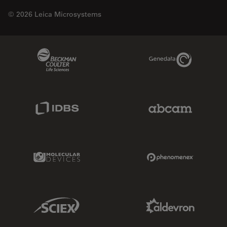
© 2026 Leica Microsystems
Beckman Coulter Link
Genedata Link
IDBS Link
Abcam Limited
Molecular Devices Link
Phenomenex L
Sciex Link
Aldevron Link