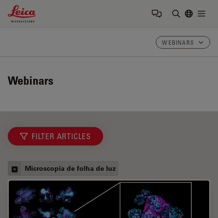
Leica Microsystems Logo
Togg
Insira o te
WEBINARS
Webinars
FILTER ARTICLES
Microscopia de folha de luz