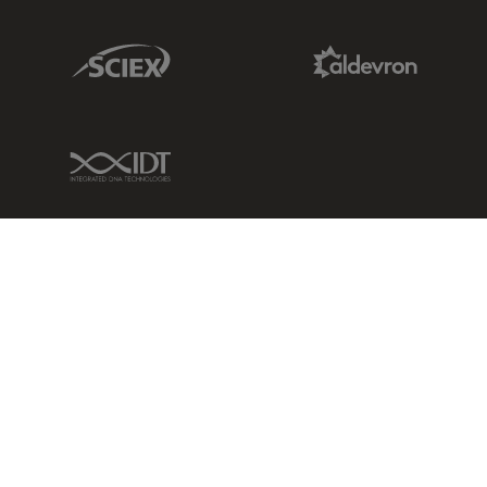
Sciex Link
Aldevron Link
IDT Link