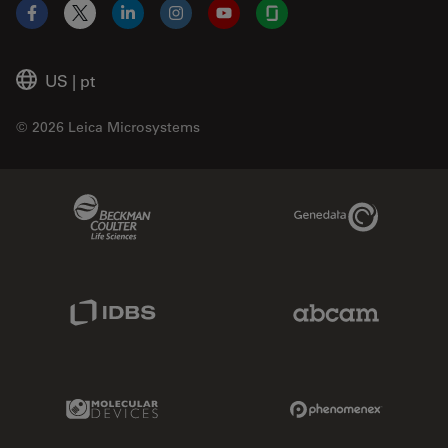
Facebook
X
LinkedIn
Instagram
YouTube
Glassdoor
US
|
pt
© 2026 Leica Microsystems
Beckman Coulter Link
Genedata Link
IDBS Link
Abcam Limited
Molecular Devices Link
Phenomenex L