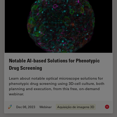
Notable AI-based Solutions for Phenotypic
Drug Screening
Learn about notable optical microscope solutions for
phenotypic drug screening using 3D-cell culture, both
planning and execution, from this free, on-demand
webinar.
Dec 06, 2023
Webinar
Aquisição de imagens 3D
Notable