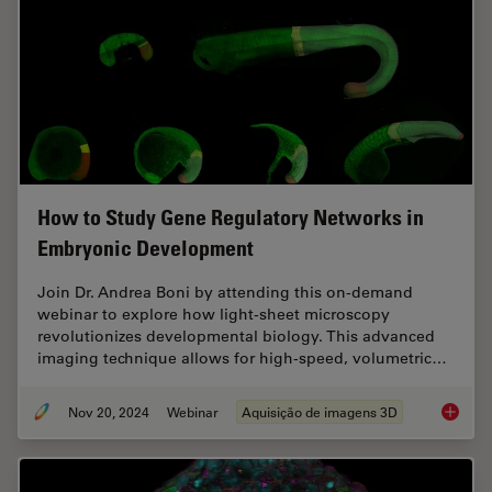
How to Study Gene Regulatory Networks in
Embryonic Development
Join Dr. Andrea Boni by attending this on-demand
webinar to explore how light-sheet microscopy
revolutionizes developmental biology. This advanced
imaging technique allows for high-speed, volumetric…
Nov 20, 2024
Webinar
Aquisição de imagens 3D
How to 