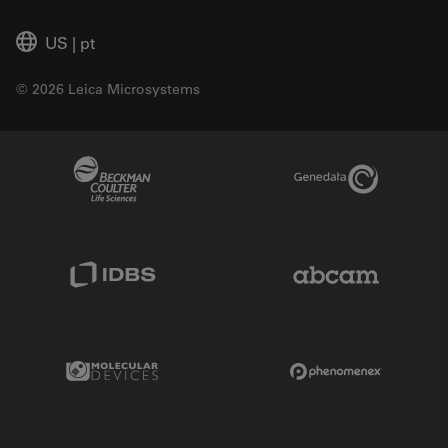
US
|
pt
© 2026 Leica Microsystems
Beckman Coulter Link
Genedata Link
IDBS Link
Abcam Limited
Molecular Devices Link
Phenomenex L