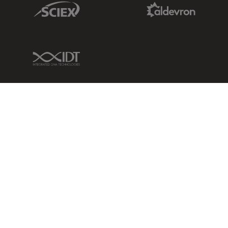
Sciex Link
Aldevron Link
IDT Link