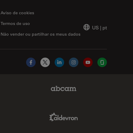
Aviso de cookies
Termos de uso
US
|
pt
Não vender ou partilhar os meus dados
Facebook
X
LinkedIn
Instagram
YouTube
Glassdoor
Abcam Limited Link
Aldevron Link