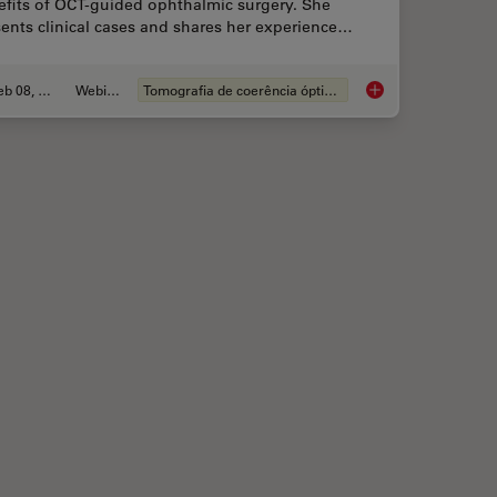
efits of OCT-guided ophthalmic surgery. She
ents clinical cases and shares her experience…
Feb 08, 2021
Webinar
Tomografia de coerência óptica (OCT)
on OCT-Guided Retina Surgery
How OCT-guided Eye 