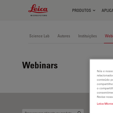
Leica Microsystems Logo
PRODUTOS
APLIC
Science Lab
Autores
Instituições
Webi
Webinars
Nós e nosso
relacionados
conteúdo pe
compartilhe
o compartil
consentimen
Revise noss
Leica Micro
Ci