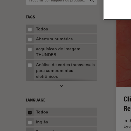
TAGS
Todos
Abertura numérica
acquisicao de imagem
THUNDER
Análise de cortes transversais
para componentes
eletrônicos
Análise de imagens
Análise de limpeza
Cl
LANGUAGE
Análise multiplex espacial
Re
Todos
Anatomia Patológica
In 
Inglês
Aquisição de imagens
Eye