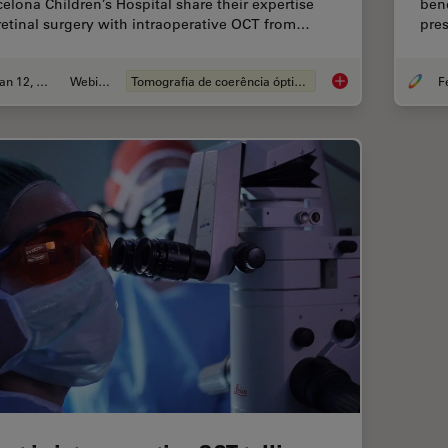
celona Children’s Hospital share their expertise
ben
retinal surgery with intraoperative OCT from…
pres
Jan 12, 2022
Webinar
Tomografia de coerência óptica (OCT)
Clinical Symposium 