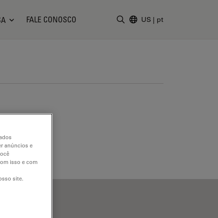
FALE CONOSCO
SA
US
|
pt
Insira o termo da pesquisa
dados
er anúncios e
você
 com isso e com
sso site.