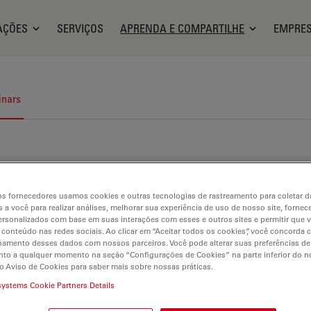
AÇÕES
SERVIÇOS
APRENDA E COMPARTILHE
EMPRE
nars
s fornecedores usamos cookies e outras tecnologias de rastreamento para coletar 
 a você para realizar análises, melhorar sua experiência de uso de nosso site, fornec
rsonalizados com base em suas interações com esses e outros sites e permitir que 
 conteúdo nas redes sociais. Ao clicar em “Aceitar todos os cookies”, você concorda
hamento desses dados com nossos parceiros. Você pode alterar suas preferências de
to a qualquer momento na seção “Configurações de Cookies” na parte inferior do no
o Aviso de Cookies para saber mais sobre nossas práticas.
systems Cookie Partners Details
rurgia de retina