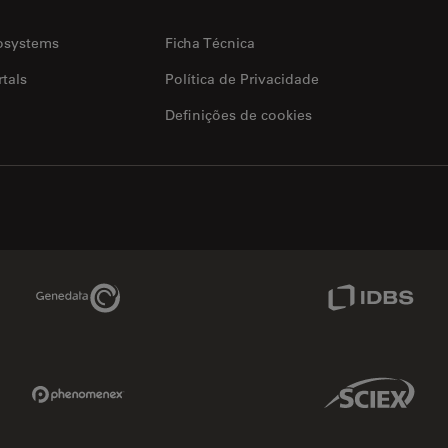
osystems
Ficha Técnica
tals
Política de Privacidade
Definições de cookies
Genedata Link
IDBS Link
Phenomenex Link
Sciex Link