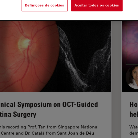
Definições de cookies
Aceitar todos os cookies
inical Symposium on OCT-Guided
Ho
tina Surgery
he
this recording Prof. Tan from Singapore National
Watc
 Centre and Dr. Català from Sant Joan de Déu
dema