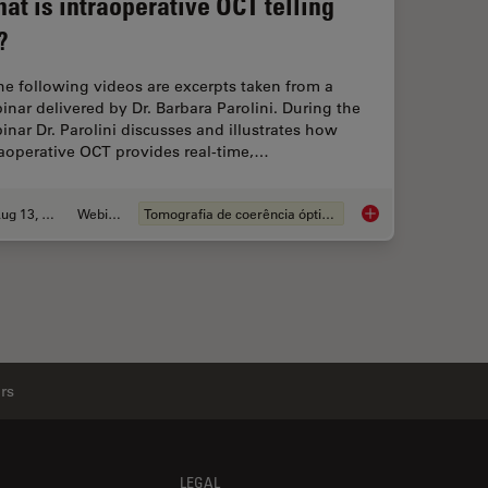
at is intraoperative OCT telling
?
the following videos are excerpts taken from a
inar delivered by Dr. Barbara Parolini. During the
inar Dr. Parolini discusses and illustrates how
raoperative OCT provides real-time,…
Aug 13, 2020
Webinar
Tomografia de coerência óptica (OCT)
What is intraoperati
rs
LEGAL