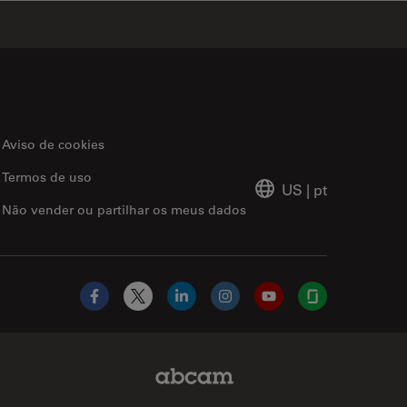
Aviso de cookies
Termos de uso
US
|
pt
Não vender ou partilhar os meus dados
Facebook
X
LinkedIn
Instagram
YouTube
Glassdoor
Abcam Limited Link