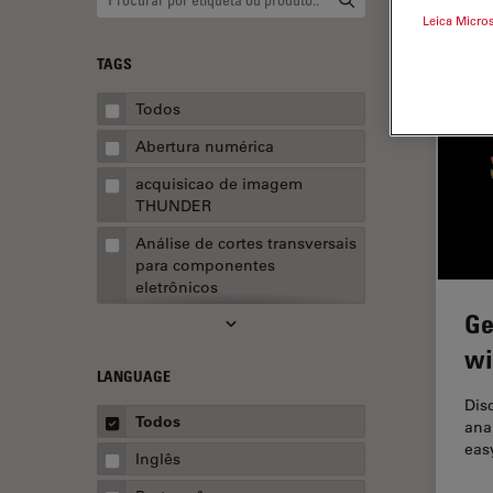
Leica Micro
TAGS
Todos
Abertura numérica
acquisicao de imagem
THUNDER
Análise de cortes transversais
para componentes
eletrônicos
Ge
Análise de imagens
wi
Análise de limpeza
LANGUAGE
Análise multiplex espacial
Dis
Todos
ana
Anatomia Patológica
eas
Inglês
Aquisição de imagens