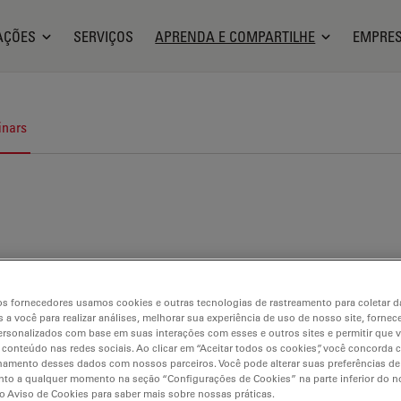
AÇÕES
SERVIÇOS
APRENDA E COMPARTILHE
EMPRE
nars
s fornecedores usamos cookies e outras tecnologias de rastreamento para coletar 
 a você para realizar análises, melhorar sua experiência de uso de nosso site, fornec
rsonalizados com base em suas interações com esses e outros sites e permitir que 
 conteúdo nas redes sociais. Ao clicar em “Aceitar todos os cookies”, você concorda
hamento desses dados com nossos parceiros. Você pode alterar suas preferências de
to a qualquer momento na seção “Configurações de Cookies” na parte inferior do no
o Aviso de Cookies para saber mais sobre nossas práticas.
uisição de imagens 3D