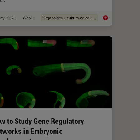
ar…
May 19, 2025
Webinar
Organoides + cultura de células 3D
er and Easier with AI Image Analysis Tools
Unlocking the Secret
w to Study Gene Regulatory
tworks in Embryonic