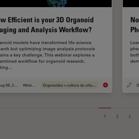
w Efficient is your 3D Organoid
No
aging and Analysis Workflow?
Ph
anoid models have transformed life science
Lear
earch but optimizing image analysis protocols
phen
ains a key challenge. This webinar explores a
both
eamlined workflow for organoid research,
dem
rting…
Aug 06, 2024
Webinar
Organoides + cultura de células 3D
D
How Efficient is yo
1
2
2