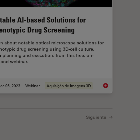
table AI-based Solutions for
enotypic Drug Screening
n about notable optical microscope solutions for
otypic drug screening using 3D-cell culture,
 planning and execution, from this free, on-
and webinar.
ec 06, 2023
Webinar
Aquisição de imagens 3D
ur 3D Organoid Imaging and Analysis Workflow?
Notable AI-based Sol
Siguiente