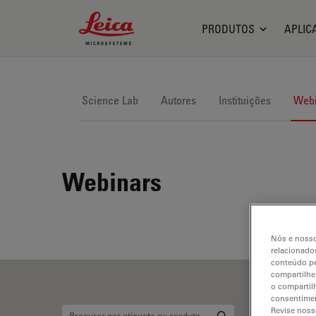
Leica Microsystems Logo
PRODUTOS
APLIC
Science Lab
Autores
Instituições
Webi
Webinars
Nós e nosso
relacionados
conteúdo pe
compartilhe
o compartil
consentimen
Revise noss
Aq