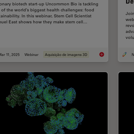
De
ionary biotech start-up Uncommon Bio is tackling
 of the world’s biggest health challenges: food
Joi
ainability. In this webinar, Stem Cell Scientist
web
uel East shows how they make stem cell…
revo
adv
vol
ar 11, 2025
Webinar
Aquisição de imagens 3D
N
Designing the Future