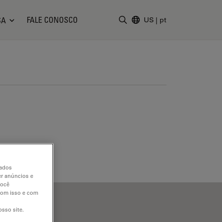
FALE CONOSCO
SA
US
|
pt
Insira o termo da pesquisa
dados
er anúncios e
você
 com isso e com
sso site.