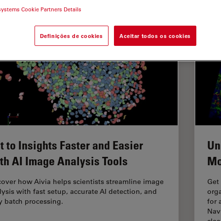
systems Cookie Partners Details
Definições de cookies
Aceitar todos os cookies
t to Insights Faster and Easier
Un
th AI Image Analysis Tools
Mo
cover how Aivia helps scientists streamline image
Get 
lysis with fast setup, accurate AI detection, and
orga
y batch processing.
for
Nav