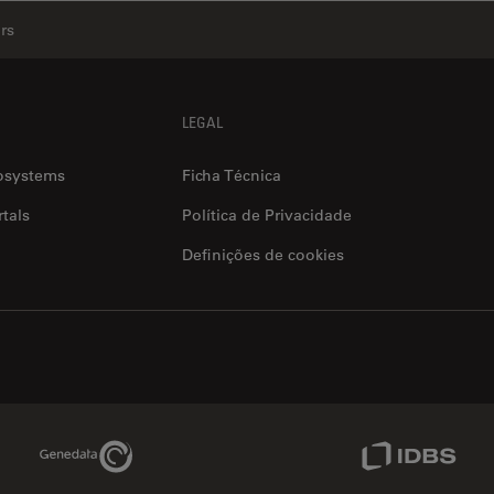
rs
LEGAL
osystems
Ficha Técnica
tals
Política de Privacidade
Definições de cookies
Genedata Link
IDBS Link