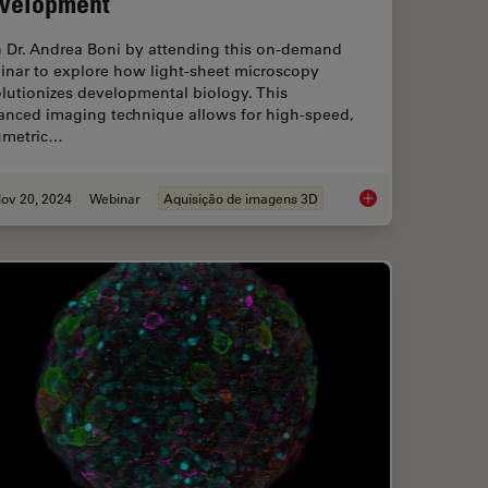
velopment
n Dr. Andrea Boni by attending this on-demand
inar to explore how light-sheet microscopy
lutionizes developmental biology. This
anced imaging technique allows for high-speed,
umetric…
ov 20, 2024
Webinar
Aquisição de imagens 3D
 with Novel and Scalable Stem Cell Culture
How to Study Gene 