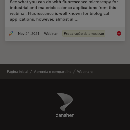
See what you can do with fluorescence microscopy for
industrial and materials science applications from this
webinar. Fluorescence is well known for biological
applications, however, almost all…
Nov 24, 2021
Webinar
Preparação de amostras
How Ind
Página inicial
Aprenda e compartilhe
Webinars
Danaher Logo
Footer