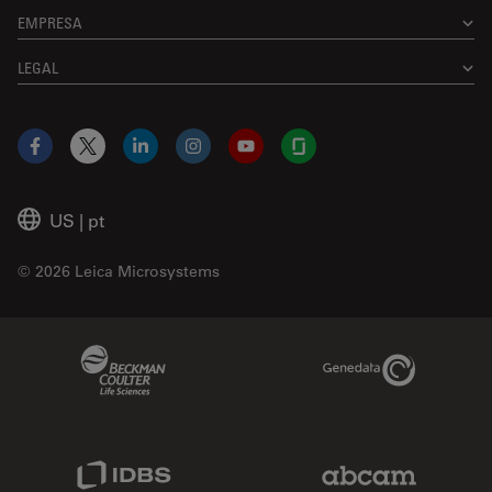
EMPRESA
LEGAL
Facebook
X
LinkedIn
Instagram
YouTube
Glassdoor
US
|
pt
© 2026 Leica Microsystems
Beckman Coulter Link
Genedata Link
IDBS Link
Abcam Limited