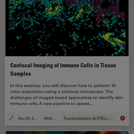
Confocal Imaging of Immune Cells in Tissue
Samples
In this webinar, you will discover how to perform 10-
color acquisition using a confocal microscope. The
challenges of imaged-based approaches to identify skin
immune cells. A new pipeline to assess…
Dec 05, 2022
Webinar
Funcionalidades do STELLARIS
Confoca