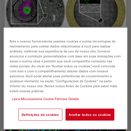
Nós e nossos fornecedores usamos cookies e outras tecnologias de
rastreamento para coletar dados relacionados a você para realizar
análises, melhorar sua experiência de uso de nosso site, fornecer
Integrated Serial Sectioning and Cryo-EM
anúncios e conteúdo personalizados com base em suas interações com
Workflows for 3D Biological Imaging
esses e outros sites e permitir que você compartilhe conteúdo nas
redes sociais. Ao clicar em “Aceitar todos os cookies”, você concorda
com isso e com o compartilhamento desses dados com nossos
This on-demand webinar explores how integrated tools
parceiros. Você pode alterar suas preferências de consentimento a
can support electron microscopy workflows from
qualquer momento na seção “Configurações de Cookies” na parte
sample preparation to image analysis. Experts Andreia
inferior do nosso site. Revise nosso Aviso de Cookies para saber mais
sobre nossas práticas.
Pinto, Adrian Boey, and Hoyin Lai present the…
Leica Microsystems Cookie Partners Details
Jul 22, 2025
Webinar
Preparação de amostras EM
Integra
Definições de cookies
Aceitar todos os cookies