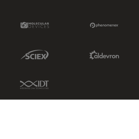
Molecular Devices Link
Phenomenex L
Sciex Link
Aldevron Link
IDT Link