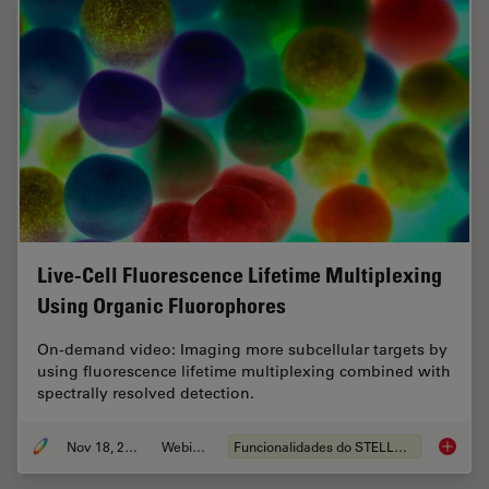
Live-Cell Fluorescence Lifetime Multiplexing
Using Organic Fluorophores
On-demand video: Imaging more subcellular targets by
using fluorescence lifetime multiplexing combined with
spectrally resolved detection.
Nov 18, 2022
Webinar
Funcionalidades do STELLARIS
Live-Ce