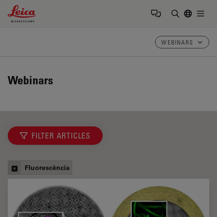
Leica Microsystems Logo
Togg
Insira o te
WEBINARS
Webinars
FILTER ARTICLES
Fluorescência