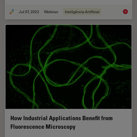
Jul 07, 2022
Webinar
Inteligência Artificial
3D Spat
How Industrial Applications Benefit from
Fluorescence Microscopy