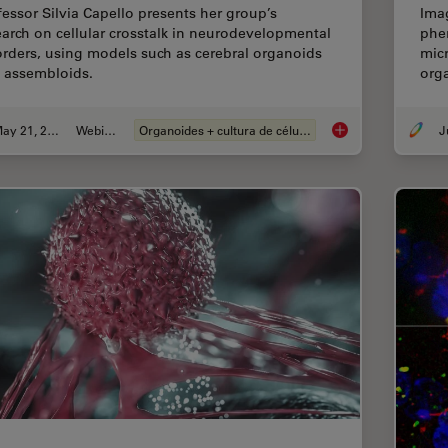
fessor Silvia Capello presents her group’s
Ima
earch on cellular crosstalk in neurodevelopmental
phen
orders, using models such as cerebral organoids
micr
 assembloids.
org
May 21, 2024
Webinar
Organoides + cultura de células 3D
How do Cells Talk t