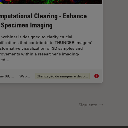
mputational Clearing - Enhance
 Specimen Imaging
 webinar is designed to clarify crucial
ifications that contribute to THUNDER Imagers'
sformative visualization of 3D samples and
rovements within a researcher's imaging-
ated…
May 08, 2020
Webinar
Otimização de imagem e deconvolucao
tabolism in Cancer Progression
Computational Clear
Siguiente