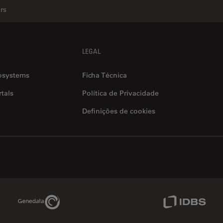
rs
LEGAL
osystems
Ficha Técnica
tals
Política de Privacidade
Definições de cookies
Genedata Link
IDBS Link