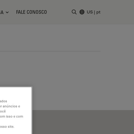
FALE CONOSCO
SA
US
|
pt
Insira o termo da pesquisa
dados
er anúncios e
você
 com isso e com
sso site.