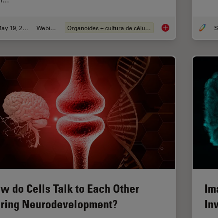
ar…
May 19, 2025
Webinar
Organoides + cultura de células 3D
S
Unlocking the Secre
w do Cells Talk to Each Other
Im
ring Neurodevelopment?
In