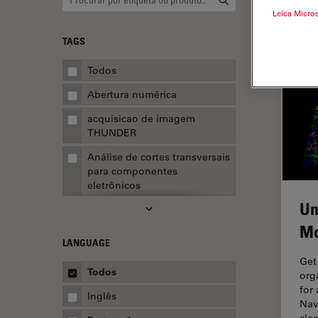
Leica Micro
TAGS
Todos
Abertura numérica
acquisicao de imagem
THUNDER
Análise de cortes transversais
para componentes
eletrônicos
Un
Análise de imagens
Mo
Análise de limpeza
LANGUAGE
Análise multiplex espacial
Get
Todos
org
Anatomia Patológica
for
Inglês
Nav
Aquisição de imagens