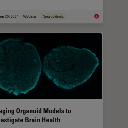
ep 30, 2024
Webinar
Neurociência
ts of Organoid Models in Biomedical Research
Revealing Neuronal M
aging Organoid Models to
vestigate Brain Health