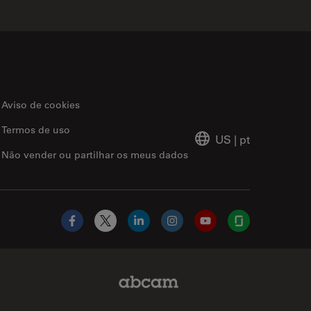
Aviso de cookies
Termos de uso
US
|
pt
Não vender ou partilhar os meus dados
Facebook
X
LinkedIn
Instagram
YouTube
Glassdoor
Abcam Limited Link