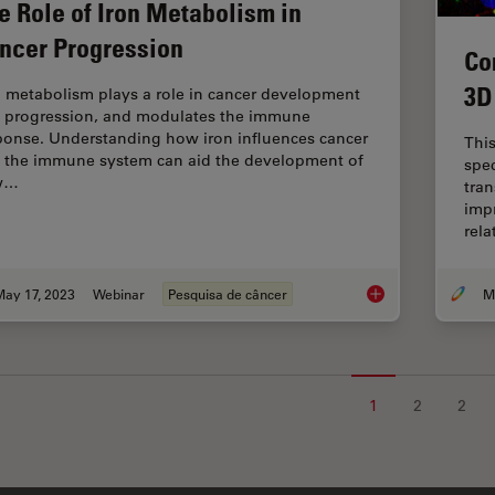
e Role of Iron Metabolism in
ncer Progression
Co
3D
n metabolism plays a role in cancer development
 progression, and modulates the immune
ponse. Understanding how iron influences cancer
This
 the immune system can aid the development of
spec
w…
tran
imp
rel
May 17, 2023
Webinar
Pesquisa de câncer
The Role of Iron Me
1
2
2