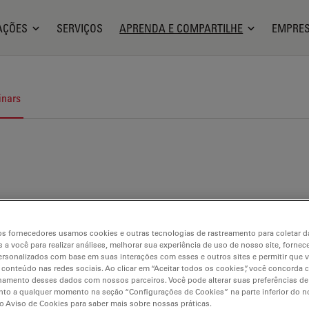
AÇÕES
SERVIÇOS
APRENDA E COMPARTILHE
EMPRE
nars
s fornecedores usamos cookies e outras tecnologias de rastreamento para coletar 
 a você para realizar análises, melhorar sua experiência de uso de nosso site, fornec
rsonalizados com base em suas interações com esses e outros sites e permitir que 
 conteúdo nas redes sociais. Ao clicar em “Aceitar todos os cookies”, você concorda
hamento desses dados com nossos parceiros. Você pode alterar suas preferências de
to a qualquer momento na seção “Configurações de Cookies” na parte inferior do no
o Aviso de Cookies para saber mais sobre nossas práticas.
croscopia de campo amplo