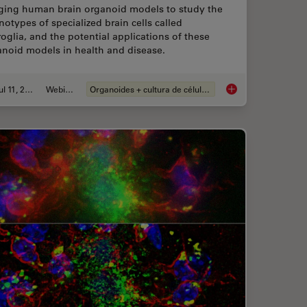
ging human brain organoid models to study the
otypes of specialized brain cells called
oglia, and the potential applications of these
anoid models in health and disease.
Jul 11, 2023
Webinar
Organoides + cultura de células 3D
o Each Other During Neurodevelopment?
Imaging Organoid Mod