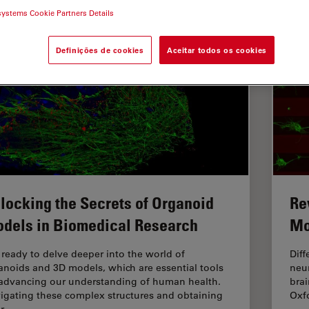
systems Cookie Partners Details
Definições de cookies
Aceitar todos os cookies
locking the Secrets of Organoid
Re
dels in Biomedical Research
Mo
 ready to delve deeper into the world of
Diff
anoids and 3D models, which are essential tools
neur
 advancing our understanding of human health.
brai
igating these complex structures and obtaining
Oxf