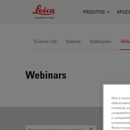
Leica Microsystems Logo
PRODUTOS
APLIC
Science Lab
Autores
Instituições
Webi
Webinars
Nós e nosso
relacionados
conteúdo pe
compartilhe
o compartil
consentimen
Revise noss
Mi