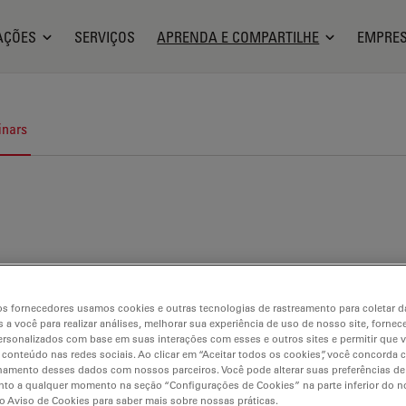
AÇÕES
SERVIÇOS
APRENDA E COMPARTILHE
EMPRE
nars
s fornecedores usamos cookies e outras tecnologias de rastreamento para coletar 
 a você para realizar análises, melhorar sua experiência de uso de nosso site, fornec
rsonalizados com base em suas interações com esses e outros sites e permitir que 
 conteúdo nas redes sociais. Ao clicar em “Aceitar todos os cookies”, você concorda
hamento desses dados com nossos parceiros. Você pode alterar suas preferências de
to a qualquer momento na seção “Configurações de Cookies” na parte inferior do no
o Aviso de Cookies para saber mais sobre nossas práticas.
croscopia digital