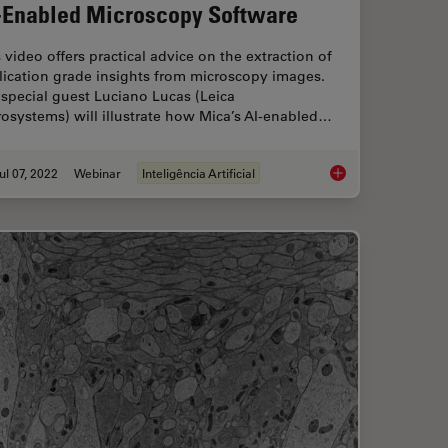
-Enabled Microscopy Software
 video offers practical advice on the extraction of
lication grade insights from microscopy images.
special guest Luciano Lucas (Leica
osystems) will illustrate how Mica’s AI-enabled…
ul 07, 2022
Webinar
Inteligência Artificial
nd Why Sustainable Solutions are Important
3D Spatial Analysis 