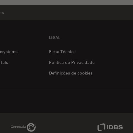
rs
LEGAL
osystems
Ficha Técnica
tals
Política de Privacidade
Definições de cookies
Genedata Link
IDBS Link