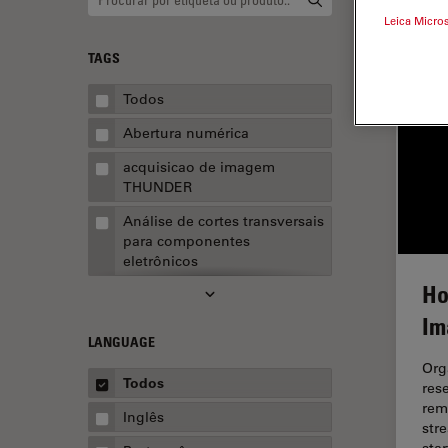
Leica Micro
TAGS
Todos
Abertura numérica
acquisicao de imagem
THUNDER
Análise de cortes transversais
para componentes
eletrônicos
Ho
Análise de imagens
Im
Análise de limpeza
LANGUAGE
Análise multiplex espacial
Org
Todos
res
Anatomia Patológica
rem
Inglês
str
Aquisição de imagens