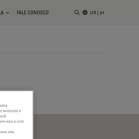
FALE CONOSCO
SA
US
|
pt
Insira o termo da pesquisa
dados
er anúncios e
você
 com isso e com
sso site.