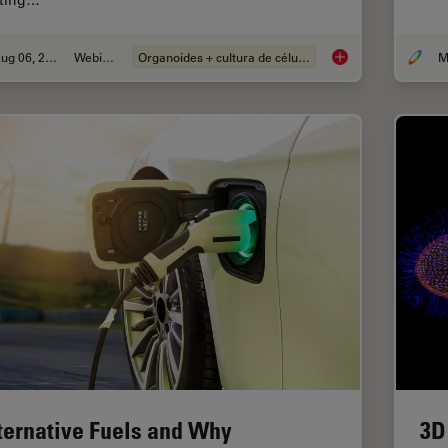
rting…
Aug 06, 2024
Webinar
Organoides + cultura de células 3D
How Efficient is yo
ternative Fuels and Why
3D