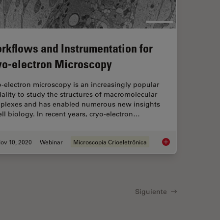
rkflows and Instrumentation for
yo-electron Microscopy
-electron microscopy is an increasingly popular
lity to study the structures of macromolecular
plexes and has enabled numerous new insights
ell biology. In recent years, cryo-electron…
ov 10, 2020
Webinar
Microscopia Crioeletrônica
l Microscope to Streamline Inspection Processes
Workflows and Instr
Siguiente