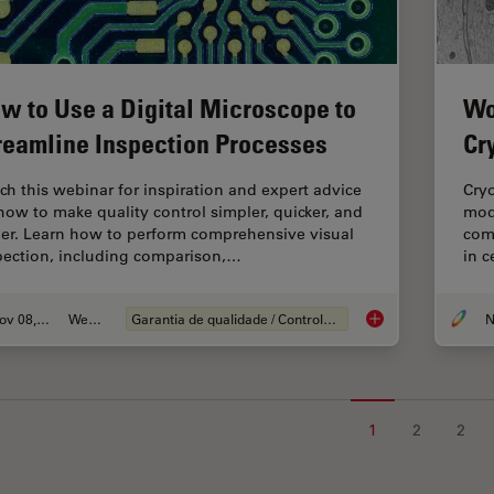
w to Use a Digital Microscope to
Wo
reamline Inspection Processes
Cr
ch this webinar for inspiration and expert advice
Cryo
how to make quality control simpler, quicker, and
moda
ier. Learn how to perform comprehensive visual
com
pection, including comparison,…
in c
Nov 08, 2021
Webinar
Garantia de qualidade / Controle de qualidade
N
How to Use a Digita
1
2
2