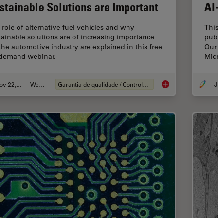
stainable Solutions are Important
AI
 role of alternative fuel vehicles and why
This
tainable solutions are of increasing importance
pub
 the automotive industry are explained in this free
Our 
demand webinar.
Micr
Nov 22, 2022
Webinar
Garantia de qualidade / Controle de qualidade
J
Alternative Fuels a