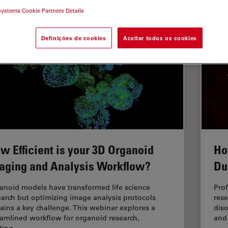
systems Cookie Partners Details
Definições de cookies
Aceitar todos os cookies
w Efficient is your 3D Organoid
Ho
aging and Analysis Workflow?
Du
anoid models have transformed life science
Prof
earch but optimizing image analysis protocols
rese
ains a key challenge. This webinar explores a
diso
eamlined workflow for organoid research,
and