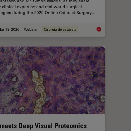
uhtaseb and Mr. Simon Madge, as they share
r clinical expertise and real-world surgical
tegies during the 2025 Online Cataract Surgery…
ar 18, 2026
Webinar
Cirurgia de catarata
f Organoids: High Content to Light Sheet
Expert Techniques fo
 meets Deep Visual Proteomics