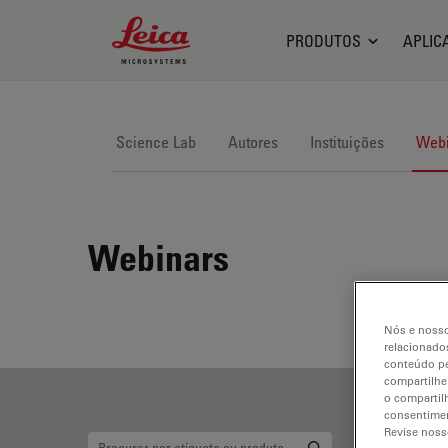
Leica Microsystems Logo
PRODUTOS
APLIC
Science Lab
Autores
Instituições
Webi
Webinars
Nós e nosso
relacionados
conteúdo pe
compartilhe
o compartil
consentimen
Revise noss