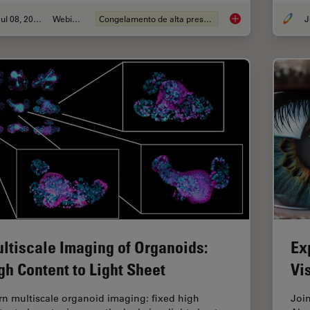
Jul 08, 2026
Webinar
Congelamento de alta pressão
J
Cryo-ET Sample Prep
ltiscale Imaging of Organoids:
Ex
gh Content to Light Sheet
Vi
rn multiscale organoid imaging: fixed high
Joi