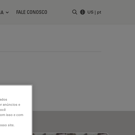
FALE CONOSCO
SA
US
|
pt
Insira o termo da pesquisa
dados
er anúncios e
você
 com isso e com
sso site.