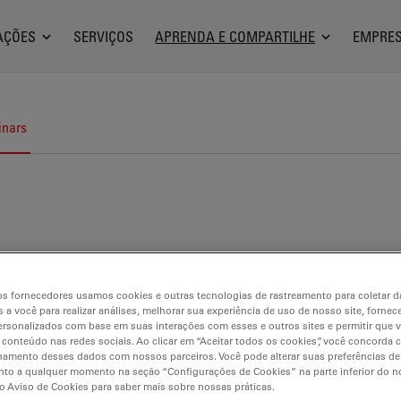
AÇÕES
SERVIÇOS
APRENDA E COMPARTILHE
EMPRE
nars
s fornecedores usamos cookies e outras tecnologias de rastreamento para coletar 
 a você para realizar análises, melhorar sua experiência de uso de nosso site, fornec
rsonalizados com base em suas interações com esses e outros sites e permitir que 
 conteúdo nas redes sociais. Ao clicar em “Aceitar todos os cookies”, você concorda
hamento desses dados com nossos parceiros. Você pode alterar suas preferências de
to a qualquer momento na seção “Configurações de Cookies” na parte inferior do no
o Aviso de Cookies para saber mais sobre nossas práticas.