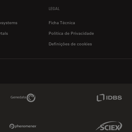
LEGAL
osystems
Ficha Técnica
tals
Política de Privacidade
Definições de cookies
Genedata Link
IDBS Link
Phenomenex Link
Sciex Link