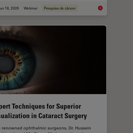
un 18, 2026
Webinar
Pesquisa de câncer
aration: From Waffle Method to Serial Lift-Out
Spatial Proteomics 
pert Techniques for Superior
sualization in Cataract Surgery
n renowned ophthalmic surgeons, Dr. Hussein