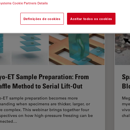
systems Cookie Partners Details
Definições de cookies
Aceitar todos os cookies
yo-ET Sample Preparation: From
Sp
ffle Method to Serial Lift-Out
Bl
o-ET sample preparation becomes more
Mega
anding when specimens are thicker, larger, or
myel
e complex. This webinar brings together four
vivo
spectives on how high-pressure freezing can be
cha
nected…