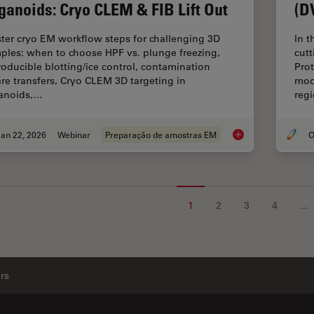
ganoids: Cryo CLEM & FIB Lift Out
(D
ter cryo EM workflow steps for challenging 3D
In t
ples: when to choose HPF vs. plunge freezing,
cut
roducible blotting/ice control, contamination
Pro
re transfers, Cryo CLEM 3D targeting in
mod
anoids,…
reg
an 22, 2026
Webinar
Preparação de amostras EM
High-Pressure Freez
1
2
3
4
...
rs