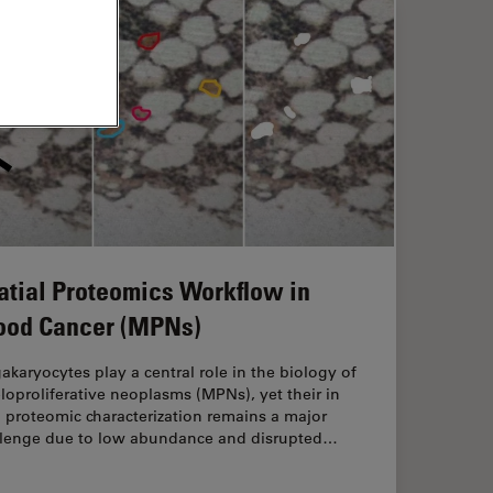
atial Proteomics Workflow in
ood Cancer (MPNs)
karyocytes play a central role in the biology of
oproliferative neoplasms (MPNs), yet their in
 proteomic characterization remains a major
llenge due to low abundance and disrupted…