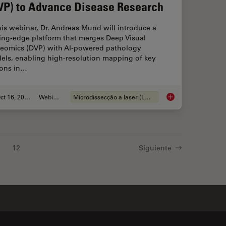
VP) to Advance Disease Research
his webinar, Dr. Andreas Mund will introduce a
ting-edge platform that merges Deep Visual
teomics (DVP) with AI-powered pathology
els, enabling high-resolution mapping of key
ions in…
Oct 16, 2025
Webinar
Microdissecção a laser (LMD)
ing for Organoids: Cryo CLEM & FIB Lift Out
AI meets Deep Visua
12
Siguiente