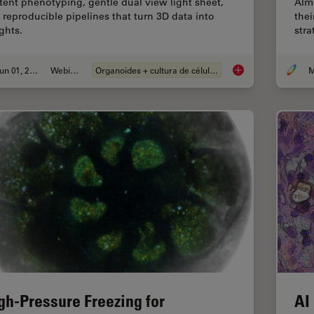
tent phenotyping, gentle dual view light sheet,
Alm
 reproducible pipelines that turn 3D data into
thei
ghts.
stra
Jun 01, 2026
Webinar
Organoides + cultura de células 3D
M
Multiscale Imaging o
gh-Pressure Freezing for
AI