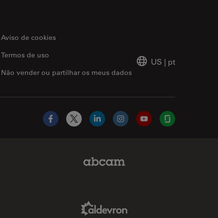
Aviso de cookies
Termos de uso
US
|
pt
Não vender ou partilhar os meus dados
Facebook
X
LinkedIn
Instagram
YouTube
Glassdoor
Abcam Limited Link
Aldevron Link