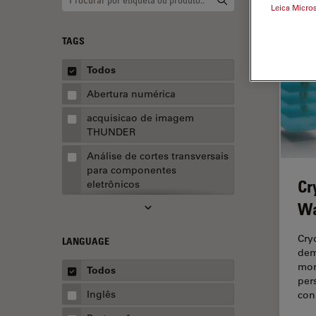
Leica Micro
TAGS
Todos
Abertura numérica
acquisicao de imagem
THUNDER
Análise de cortes transversais
para componentes
Cr
eletrônicos
Wa
Análise de imagens
Análise de limpeza
Cry
LANGUAGE
dem
Análise multiplex espacial
mor
Todos
Anatomia Patológica
per
Inglês
con
Aquisição de imagens